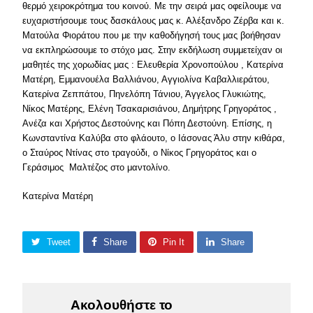
θερμό χειροκρότημα του κοινού. Με την σειρά μας οφείλουμε να
ευχαριστήσουμε τους δασκάλους μας κ. Αλέξανδρο Ζέρβα και κ.
Ματούλα Φιοράτου που με την καθοδήγησή τους μας βοήθησαν
να εκπληρώσουμε το στόχο μας. Στην εκδήλωση συμμετείχαν οι
μαθητές της χορωδίας μας : Ελευθερία Χρονοπούλου , Κατερίνα
Ματέρη, Εμμανουέλα Βαλλιάνου, Αγγιολίνα Καβαλλιεράτου,
Κατερίνα Ζεππάτου, Πηνελόπη Τάνιου, Άγγελος Γλυκιώτης,
Νίκος Ματέρης, Ελένη Τσακαρισιάνου, Δημήτρης Γρηγοράτος ,
Ανέζα και Χρήστος Δεστούνης και Πόπη Δεστούνη. Επίσης, η
Κωνσταντίνα Καλύβα στο φλάουτο, ο Ιάσονας Άλυ στην κιθάρα,
ο Σταύρος Ντίνας στο τραγούδι, ο Νίκος Γρηγοράτος και ο
Γεράσιμος Μαλτέζος στο μαντολίνο.
Κατερίνα Ματέρη
Tweet
Share
Pin It
Share
Ακολουθήστε το