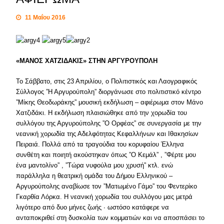
11 Μαΐου 2016
«ΜΑΝΟΣ ΧΑΤΖΙΔΑΚΙΣ» ΣΤΗΝ ΑΡΓΥΡΟΥΠΟΛΗ
Το Σάββατο, στις 23 Απριλίου, ο Πολιτιστικός και Λαογραφικός
Σύλλογος ”Η Αργυρούπολη” διοργάνωσε στο πολιτιστικό κέντρο
”Mίκης Θεοδωράκης” μουσική εκδήλωση – αφιέρωμα στον Μάνο
Χατζιδάκι. Η εκδήλωση πλαισιώθηκε από την χορωδία του
συλλόγου της Αργυρούπολης ”Ο Ορφέας” σε συνεργασία με την
νεανική χορωδία της Αδελφότητας Κεφαλλήνων και Ιθακησίων
Πειραιά. Πολλά από τα τραγούδια του κορυφαίου Έλληνα
συνθέτη και ποιητή ακούστηκαν όπως ”O Κεμάλ” , ”Φέρτε μου
ένα μαντολίνο” , ”Τώρα νυφούλα μου χρυσή” κτλ. ενώ
παράλληλα η θεατρική ομάδα του Δήμου Ελληνικού –
Αργυρούπολης αναβίωσε τον ”Ματωμένο Γάμο” του Φεντερίκο
Γκαρθία Λόρκα. Η νεανική χορωδία του συλλόγου μας μετρά
λιγότερο από δυο μήνες ζωής ∙ ωστόσο κατάφερε να
ανταποκριθεί στη δυσκολία των κομματιών και να αποσπάσει το