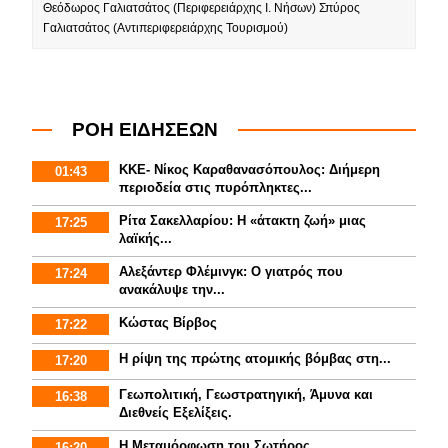
Θεόδωρος Γαλιατσάτος (Περιφερειάρχης Ι. Νήσων) Σπύρος
Γαλιατσάτος (Αντιπεριφερειάρχης Τουρισμού)
ΡΟΗ ΕΙΔΗΣΕΩΝ
ΚΚΕ- Νίκος Καραθανασόπουλος: Διήμερη
01:43
περιοδεία στις πυρόπληκτες...
Ρίτα Σακελλαρίου: Η «άτακτη ζωή» μιας
17:25
λαϊκής...
Αλεξάντερ Φλέμινγκ: Ο γιατρός που
17:24
ανακάλυψε την...
Κώστας Βίρβος
17:22
Η ρίψη της πρώτης ατομικής βόμβας στη...
17:20
Γεωπολιτική, Γεωστρατηγική, Άμυνα και
16:38
Διεθνείς Εξελίξεις.
Η Μεταμόρφωση του Σωτήρος
16:20