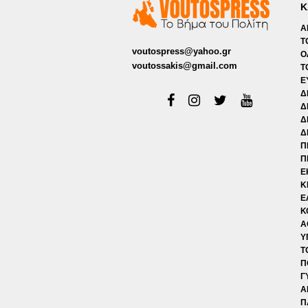
Κ
Α
Τ
voutospress@yahoo.gr
Ο
voutossakis@gmail.com
Τ
Ε
Δ
Δ
Δ
Δ
Π
Π
Ε
Κ
Ε
Κ
Α
Υ
Τ
Π
Γ
Α
Π