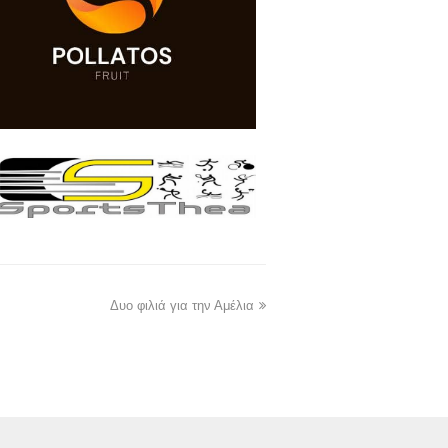
Δυο φιλιά για την Αμέλια