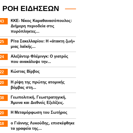
ΡΟΗ ΕΙΔΗΣΕΩΝ
ΚΚΕ- Νίκος Καραθανασόπουλος:
43
Διήμερη περιοδεία στις
πυρόπληκτες...
Ρίτα Σακελλαρίου: Η «άτακτη ζωή»
25
μιας λαϊκής...
Αλεξάντερ Φλέμινγκ: Ο γιατρός
24
που ανακάλυψε την...
Κώστας Βίρβος
22
Η ρίψη της πρώτης ατομικής
20
βόμβας στη...
Γεωπολιτική, Γεωστρατηγική,
38
Άμυνα και Διεθνείς Εξελίξεις.
Η Μεταμόρφωση του Σωτήρος
20
ο Γιάννης Λυκούδης, επισκέφθηκε
18
τα γραφεία της...