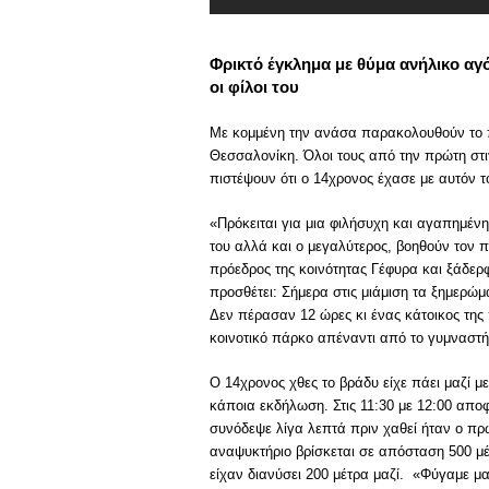
Φρικτό έγκλημα με θύμα ανήλικο αγ
οι φίλοι του
Με κομμένη την ανάσα παρακολουθούν το πρ
Θεσσαλονίκη. Όλοι τους από την πρώτη σ
πιστέψουν ότι ο 14χρονος έχασε με αυτόν το
«Πρόκειται για μια φιλήσυχη και αγαπημένη
του αλλά και ο μεγαλύτερος, βοηθούν τον πα
πρόεδρος της κοινότητας Γέφυρα και ξάδερφ
προσθέτει: Σήμερα στις μιάμιση τα ξημερώμ
Δεν πέρασαν 12 ώρες κι ένας κάτοικος της 
κοινοτικό πάρκο απέναντι από το γυμναστήρ
Ο 14χρονος χθες το βράδυ είχε πάει μαζί μ
κάποια εκδήλωση. Στις 11:30 με 12:00 αποφ
συνόδεψε λίγα λεπτά πριν χαθεί ήταν ο πρ
αναψυκτήριο βρίσκεται σε απόσταση 500 μέ
είχαν διανύσει 200 μέτρα μαζί. «Φύγαμε μ