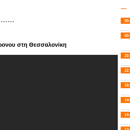
κ ……
00:
00:
ρονου στη Θεσσαλονίκη
22:
22:
18:
14:
14:
13: