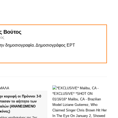
ς Βούτος
ος
την δημοσιογραφία. Δημοσιογράφος ΕΡΤ
ην κορυφή οι Πρόννοι 3-0
πασαν το αήττητο των
αλών (ΑΝΑΝΕΩΜΕΝΟ
ικόνες)
γάλος κερδισμένος της 7ης