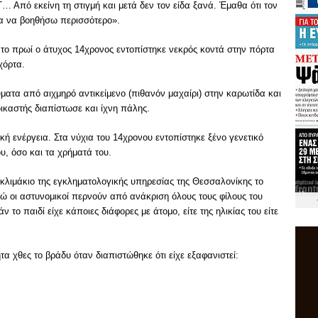
Τ… Από εκείνη τη στιγμή και μετά δεν τον είδα ξανά. Έμαθα ότι τον
σα να βοηθήσω περισσότερο».
 το πρωί ο άτυχος 14χρονος εντοπίστηκε νεκρός κοντά στην πόρτα
χόρτα.
ατα από αιχμηρό αντικείμενο (πιθανόν μαχαίρι) στην καρωτίδα και
ικαστής διαπίστωσε και ίχνη πάλης.
κή ενέργεια. Στα νύχια του 14χρονου εντοπίστηκε ξένο γενετικό
υ, όσο και τα χρήματά του.
 κλιμάκιο της εγκληματολογικής υπηρεσίας της Θεσσαλονίκης το
νώ οι αστυνομικοί περνούν από ανάκριση όλους τους φίλους του
το παιδί είχε κάποιες διάφορες με άτομο, είτε της ηλικίας του είτε
τα χθες το βράδυ όταν διαπιστώθηκε ότι είχε εξαφανιστεί: