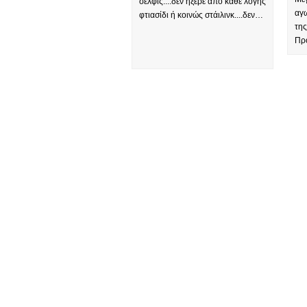
σέλφις....δεν ήξερε από κάθε λογής
αγ
φτιασίδι ή κοινώς στάιλινκ....δεν…
της
Πρ