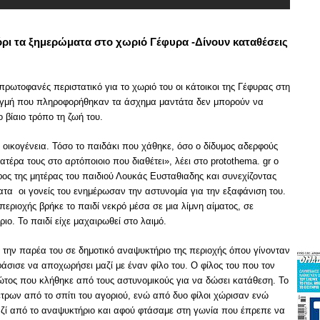
όρι τα ξημερώματα στο χωριό Γέφυρα -Δίνουν καταθέσεις
ωτοφανές περιστατικό για το χωριό του οι κάτοικοι της Γέφυρας στη
τιγμή που πληροφορήθηκαν τα άσχημα μαντάτα δεν μπορούν να
 βίαιο τρόπο τη ζωή του.
 οικογένεια. Τόσο το παιδάκι που χάθηκε, όσο ο δίδυμος αδερφούς
τέρα τους στο αρτόποιοιο που διαθέτει», λέει στο protothema. gr ο
ος της μητέρας του παιδιού Λουκάς Ευσταθιαδης και συνεχίζοντας
ατα οι γονείς του ενημέρωσαν την αστυνομία για την εξαφάνιση του.
περιοχής βρήκε το παιδί νεκρό μέσα σε μια λίμνη αίματος, σε
ιο. Το παιδί είχε μαχαιρωθεί στο λαιμό.
ε την παρέα του σε δημοτικό αναψυκτήριο της περιοχής όπου γίνονταν
άσισε να αποχωρήσει μαζί με έναν φίλο του. Ο φίλος του που τον
ώτος που κλήθηκε από τους αστυνομικούς για να δώσει κατάθεση. Το
τρων από το σπίτι του αγοριού, ενώ από δυο φίλοι χώρισαν ενώ
αζί από το αναψυκτήριο και αφού φτάσαμε στη γωνία που έπρεπε να