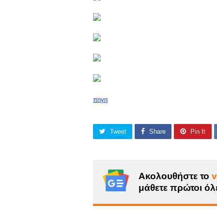
πηγη
Tweet
Share
Pin It
Ακολουθήστε το
v
μάθετε πρώτοι όλε