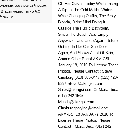
ωνιστικής του πρωταθλήματος
 Β’ κατηγορίας ήταν ο Α.Ο.
όννων, ο…