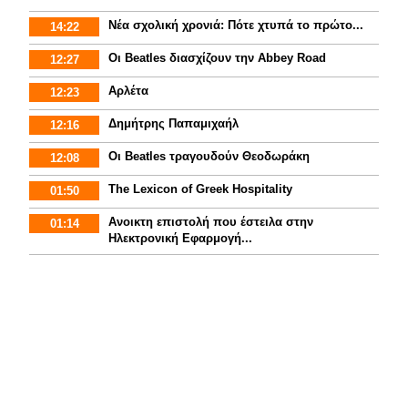
Νέα σχολική χρονιά: Πότε χτυπά το πρώτο...
14:22
Οι Beatles διασχίζουν την Abbey Road
12:27
Αρλέτα
12:23
Δημήτρης Παπαμιχαήλ
12:16
Οι Beatles τραγουδούν Θεοδωράκη
12:08
The Lexicon of Greek Hospitality
01:50
Aνοικτη επιστολή που έστειλα στην
01:14
Ηλεκτρονική Εφαρμογή...