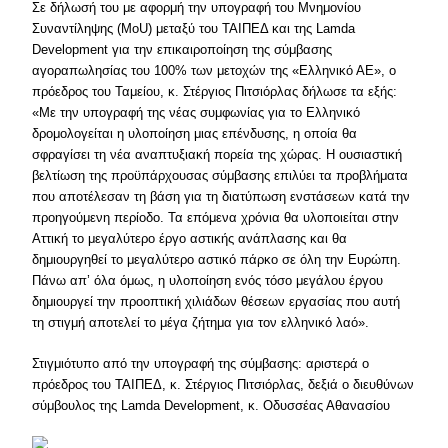
Σε δήλωσή του με αφορμή την υπογραφή του Μνημονίου
Συναντίληψης (MoU) μεταξύ του ΤΑΙΠΕΔ και της Lamda
Development για την επικαιροποίηση της σύμβασης
αγοραπωλησίας του 100% των μετοχών της «Ελληνικό ΑΕ», ο
πρόεδρος του Ταμείου, κ. Στέργιος Πιτσιόρλας δήλωσε τα εξής:
«Με την υπογραφή της νέας συμφωνίας για το Ελληνικό
δρομολογείται η υλοποίηση μιας επένδυσης, η οποία θα
σφραγίσει τη νέα αναπτυξιακή πορεία της χώρας. Η ουσιαστική
βελτίωση της προϋπάρχουσας σύμβασης επιλύει τα προβλήματα
που αποτέλεσαν τη βάση για τη διατύπωση ενστάσεων κατά την
προηγούμενη περίοδο. Τα επόμενα χρόνια θα υλοποιείται στην
Αττική το μεγαλύτερο έργο αστικής ανάπλασης και θα
δημιουργηθεί το μεγαλύτερο αστικό πάρκο σε όλη την Ευρώπη.
Πάνω απ’ όλα όμως, η υλοποίηση ενός τόσο μεγάλου έργου
δημιουργεί την προοπτική χιλιάδων θέσεων εργασίας που αυτή
τη στιγμή αποτελεί το μέγα ζήτημα για τον ελληνικό λαό».
Στιγμιότυπο από την υπογραφή της σύμβασης: αριστερά ο
πρόεδρος του ΤΑΙΠΕΔ, κ. Στέργιος Πιτσιόρλας, δεξιά ο διευθύνων
σύμβουλος της Lamda Development, κ. Οδυσσέας Αθανασίου