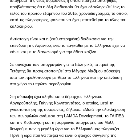
υπογραφή της νέας συμφωνίας η οποία πραγματοποιήθηκε,
προβλέποντας ότι η όλη διαδικασία θα έχει ολοκληρωθεί έως το
τέλος του πρώτου εξαμήνου του 2016, χρονοδιάγραμμα, το οποίο,
κατά τις πληροφορίες, φαίνεται να έχει μετατεθεί για το τέλος του
καλοκαιριού.
Αντίστοιχη είναι και η (καθυστερημένη) διαδικασία για την
επένδυση της Αφάντου, ενώ το «αγκάθι» με το Ελληνικό έχει να
κάνει και με το διαγωνισμό για την άδεια καζίνο.
Σε συνέχεια των υπογραφών για το Ελληνικό, το πρωί της
Τετάρτης θα πραγματοποιηθεί στο Μέγαρο Μαξίμου σύσκεψη
υπό τον πρωθυπουργό με θέμα το Ελληνικό και την επένδυση
στο χώρο του πρώην αεροδρομίου.
Στη σύσκεψη έχει κληθεί και ο δήμαρχος Ελληνικού-
Αργυρούπολης, Γιάννης Κωνσταντάτος, ο οποίος, μετά τη
γνωστοποίηση της συμφωνίας, δήλωσε: «Μετά την ολοκλήρωση
των συνομιλιών ανάμεσα στη LAMDA Development, το ΤΑΙΠΕΔ
και την Κυβέρνηση και τη συμφωνία υπογραφής του MoU,
θεωρούμε πως η μεγάλη ώρα για το Ελληνικό μας πλησιάζει.
Ήρθε η ώρα που θα πάψει να είναι ο φτωχός συγγενής της