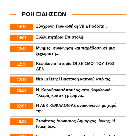
ΡΟΗ ΕΙΔΗΣΕΩΝ
Σύγχρονη Πινακοθήκη Villa Ροδόπη .
14:10
Συλλυπητήρια Επιστολή
14:01
Μνήμες, συγκίνηση και παράδοση σε μια
12:44
ξεχωριστή...
Κεφαλονιά Ιστορία ΟΙ ΣΕΙΣΜΟΙ ΤΟΥ 1953
12:30
ΔΕΝ...
Νέα μελέτη: Η εισπνοή καπνού από τις...
12:19
Ν. Καραθανασόπουλος από Κεφαλονιά:
23:59
“Χωρίς κρατική μέριμνα...
Η ΑΕΚ ΚΕΦΑΛΟΝΙΑΣ ανακοινώνει με χαρά
22:03
την...
Στανίτσας Διονυσιος Δήμαρχος Ιθάκης. Η
19:22
Ιθάκη δεν...