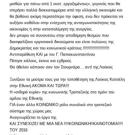
μισθών για πάνω από 1 εκατ. εργαζομένους», γεγονός που θα
στερήσει πολλά δισεκατομμύρια από την ελληνική οικονομία και
θα βαθύνει ακόμη περισσότερο την ύφεση, ενώ δεν πρόκειται να
αυξήσει καθόλου στην ενίσχυση της ανταγωνιστικότητας της
οικονομίας ή στην καταπολέμηση της ανεργίας.
δεν μπορώ να συναινέσω στην αποδόμηση θεσμών που
διασφαλίζουν εργασιακά δικαιώματα και είναι πυλώνες της
Δημοκρατίας και του κοινωνικού κράτους.!!!!!!!!!!!!!!!!!!!!!!
Αντιπαράθεση ΚΑΙ με τον Γ. Παπακωνσταντίνου
Πάτησε κάλους, έκανε και εχθρούς
Θα ήθελαν κάποιον σαν τον Στουρνάρα… αντί της Λούκας
Ξυνίζουν τα μούτρα τους για την τοποθέτηση της Λούκας Κατσέλη
στην Εθνική ΑΚΟΜΑ ΚΑΙ ΤΩΡΑ!!!
Η «σιδηρά κυρία» της κοινωνικής Τραπεζικής στο τιμόνι του
ομίλου της Εθνικής
ΓΙΑ έναν άλλο ΚΟΙΝΩΝΙΚΟ ρόλο συνολικά στο τραπεζικό
σύστημα της χώρας μας
Αναγνωρίζεται το έργο της
ΚΑΙ ΣΥΝΕΧΙΖΕΙ ΜΕ ΜΙΑ ΝΕΑ !!!!ΚΟΙΝΩΝΙΚΗ!!ΚΑΙΝΟΤΟΜΙΑ!!!!
ΤΟΥ 2016