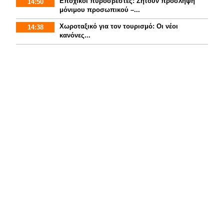
Εποχικοί πυροσβέστες: Ζητούν πρόσληψη
14:50
μόνιμου προσωπικού –...
Χωροταξικό για τον τουρισμό: Οι νέοι
14:38
κανόνες...