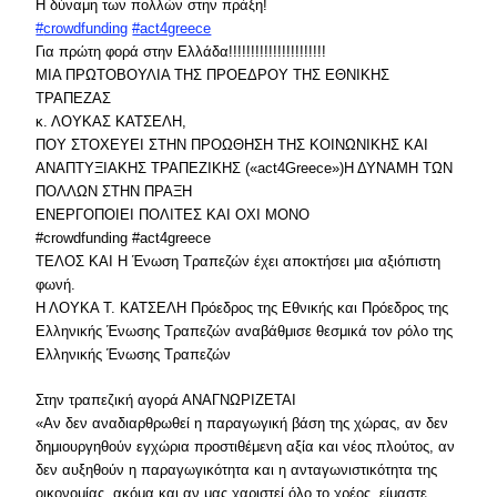
Η δύναμη των πολλών στην πράξη!
‪#‎
crowdfunding‬
‪#‎
act4greece‬
Για πρώτη φορά στην Ελλάδα!!!!!!!!!!!!!!!!!!!!!!
ΜΙΑ ΠΡΩΤΟΒΟΥΛΙΑ ΤΗΣ ΠΡΟΕΔΡΟΥ ΤΗΣ ΕΘΝΙΚΗΣ
ΤΡΑΠΕΖΑΣ
κ. ΛΟΥΚΑΣ ΚΑΤΣΕΛΗ,
ΠΟΥ ΣΤΟΧΕΥΕΙ ΣΤΗΝ ΠΡΟΩΘΗΣΗ ΤΗΣ ΚΟΙΝΩΝΙΚΗΣ ΚΑΙ
ΑΝΑΠΤΥΞΙΑΚΗΣ ΤΡΑΠΕΖΙΚΗΣ («act4Greece»)Η ΔΥΝΑΜΗ ΤΩΝ
ΠΟΛΛΩΝ ΣΤΗΝ ΠΡΑΞΗ
EΝΕΡΓΟΠΟΙΕΙ ΠΟΛΙΤΕΣ ΚΑΙ ΟΧΙ ΜΟΝΟ
#crowdfunding #act4greece
ΤΕΛΟΣ ΚΑΙ Η Ένωση Τραπεζών έχει αποκτήσει μια αξιόπιστη
φωνή.
Η ΛΟΥΚΑ Τ. ΚΑΤΣΕΛΗ Πρόεδρος της Εθνικής και Πρόεδρος της
Ελληνικής Ένωσης Τραπεζών αναβάθμισε θεσμικά τον ρόλο της
Ελληνικής Ένωσης Τραπεζών
Στην τραπεζική αγορά ΑΝΑΓΝΩΡΙΖΕΤΑΙ
«Αν δεν αναδιαρθρωθεί η παραγωγική βάση της χώρας, αν δεν
δημιουργηθούν εγχώρια προστιθέμενη αξία και νέος πλούτος, αν
δεν αυξηθούν η παραγωγικότητα και η ανταγωνιστικότητα της
οικονομίας, ακόμα και αν μας χαριστεί όλο το χρέος, είμαστε