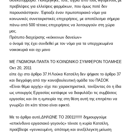
δισεκατομμύριο. Πολεμήθηκε, τότε, άγρια από τους θιγόμενους με
προβλέψεις για ελλείψεις φαρμάκων, που όμως ποτέ δεν
παρουσιάστηκαν. Έφτιαξε έναν πρωτοποριακό νόμο για
κοινωνικές συνεταιριστικές επιχειρήσεις, με αποτέλεσμα σήμερα
πάνω από 500 τέτοιες επιχειρήσεις να λειτουργούν στη χώρα
μας.
Πρότυπο διαχείρισης «κόκκινων δανείων»
ο όνομά της έχει συνδεθεί με τον νόμο για τα υπερχρεωμένα
νοικοκυριά και οχι μονο
ΜΕ ΓΝΩΜΟΝΑ ΠΑΝΤΑ ΤΟ ΚΟΙΝΩΝΙΚΟ ΣΥΜΦΕΡΟΝ ΤΟΛΜΗΣΕ
Οκτ 20, 2011
είπε όχι στο άρθρο 37.Η Λούκα Κατσέλη δεν ψήφισε το άρθρο 37
και διεγράφη από την κοινοβουλευτική ομάδα του ΠΑΣΟΚ
«Είναι θέμα αρχής» είχε πει χαρακτηριστικά, τονίζοντας ότι η ίδια
ως υπουργός Εργασίας κατάφερε να διαφυλάξει τις συμβάσεις
εργασίας και ότι η εμπειρία της στη θέση αυτή της επιτρέπει να
γνωρίζει ότι κάτι τέτοιο είναι εφικτό.
Με το άρθρο αυτό,ΔΗΛΩΝΕ ΤΟ 20011!!!!!! δημιουργούμε
«επικίνδυνο εργασιακό γεγονός» τόνισε η κυρία Κατσέλη,
προέβλεψε «γενικευμένη, απότομη και ανεξέλεγκτη μείωση