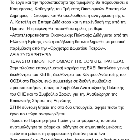
Το έργο και την προσωπικότητα της τιμωμένης θα παρουσιάσει ο
Κοσμήτορας, Καθηγητής του Τμήματος Οικονομικών Επιστημών
Δημήτριος Γ. Σκούρας και θα ακολουθήσει η αναγόρευση τής κ.
Λ. Κατσέλη σε Επίτιμη Διδάκτορα και η περιένδυσή της από την
Πρύτανι. Η τιμωμένη θα παραθέσει ομιλία, με θέμα:
«Αποτελεσματικότητα Οικονομικής Πολιτικής: Διδάγματα από την
Ελληνική Κρίση», ενώ η εκδήλωση θα ολοκληρωθεί με μουσική
παρέμβαση από την «Ορχήστρα Δωματίου Πατρών».
AΞΙΑ ΣΥΓΧΑΡΗΤΗΡΙΑ
ΤΩΡΑ ΣΤΟ ΤΙΜΟΝΙ ΤΟΥ ΟΜΙΛΟΥ ΤΗΣ ΕΘΝΙΚΗΣ ΤΡΑΠΕΖΑΣ
Στην πλούσια επαγγελματική καριέρα της ΕΧΕΙ διατελέσει γενική
διευθύντρια του ΚΕΠΕ, διευθύντρια του Κέντρου Ανάπτυξης του
ΟΟΣΑ στο Παρίσι, ενώ συμμετείχε σε διεθνή συμβούλια
προσωπικοτήτων, όπως το Συμβούλιο Αναπτυξιακής Πολιτικής
του ΟΗΕ και το Συμβούλιο Σοφών για την Αναθεώρηση της
Κοινωνικής Χάρτας της Ευρώπης.
ΣΤΗΝ σύντομη θητεία της στα δύο υπουργεία, άφησε πίσω της
έργο που τώρα αναγνωρίζεται.
Ίδρυσε το Παρατηρητήριο Τιμών για τα φάρμακα, το οποίο
ανατιμολόγησε τα φάρμακα, οδήγησε σε σημαντικές μειώσεις
τιμών και μείωσε τη φαρμακευτική δαπάνη κατά ένα