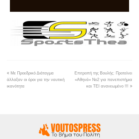
Με Προεδρικό Διάταγμα
Επιτροπή της Βουλής: Προτείνει
άλλαξαν οι όροι για την ναυτική
«Αθηνά» Νο2 για πανεπιστήμια
ικανότητα
και ΤΕΙ ανανεωμένο !!!