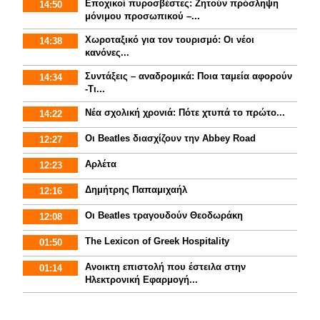
Εποχικοί πυροσβέστες: Ζητούν πρόσληψη
14:50
μόνιμου προσωπικού –...
Χωροταξικό για τον τουρισμό: Οι νέοι
14:38
κανόνες...
Συντάξεις – αναδρομικά: Ποια ταμεία αφορούν
14:34
-Τι...
Νέα σχολική χρονιά: Πότε χτυπά το πρώτο...
14:22
Οι Beatles διασχίζουν την Abbey Road
12:27
Αρλέτα
12:23
Δημήτρης Παπαμιχαήλ
12:16
Οι Beatles τραγουδούν Θεοδωράκη
12:08
The Lexicon of Greek Hospitality
01:50
Aνοικτη επιστολή που έστειλα στην
01:14
Ηλεκτρονική Εφαρμογή...