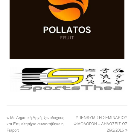
Με Δημοτική Αρχή, ξενοδόχους
ΥΠΕΝΘΥΜΙΣΗ ΣΕΜΙΝΑΡΙΟΥ
και Επιμελητήριο συναντήθηκε η
ΦΙΛΟΛΟΓΩΝ – ΔΗΛΩΣΕΙΣ ΩΣ
Fraport
26/2/2016