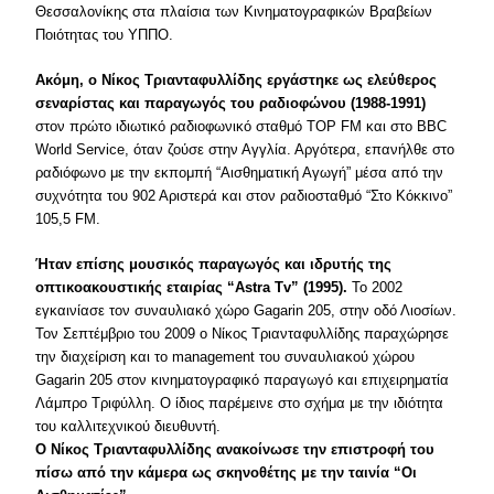
Θεσσαλονίκης στα πλαίσια των Κινηματογραφικών Βραβείων
Ποιότητας του ΥΠΠΟ.
Ακόμη, ο Νίκος Τριανταφυλλίδης εργάστηκε ως ελεύθερος
σεναρίστας και παραγωγός του ραδιοφώνου (1988-1991)
στον πρώτο ιδιωτικό ραδιοφωνικό σταθμό TOP FM και στο BBC
World Service, όταν ζούσε στην Αγγλία. Αργότερα, επανήλθε στο
ραδιόφωνο με την εκπομπή “Αισθηματική Αγωγή” μέσα από την
συχνότητα του 902 Αριστερά και στον ραδιοσταθμό “Στο Κόκκινο”
105,5 FM.
Ήταν επίσης μουσικός παραγωγός και ιδρυτής της
οπτικοακουστικής εταιρίας “Astra Tv” (1995).
Το 2002
εγκαινίασε τον συναυλιακό χώρο Gagarin 205, στην οδό Λιοσίων.
Τον Σεπτέμβριο του 2009 ο Νίκος Τριανταφυλλίδης παραχώρησε
την διαχείριση και το management του συναυλιακού χώρου
Gagarin 205 στον κινηματογραφικό παραγωγό και επιχειρηματία
Λάμπρο Τριφύλλη. Ο ίδιος παρέμεινε στο σχήμα με την ιδιότητα
του καλλιτεχνικού διευθυντή.
O Nίκος Τριανταφυλλίδης ανακοίνωσε την επιστροφή του
πίσω από την κάμερα ως σκηνοθέτης με την ταινία “Οι