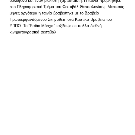
δολοφόνο και έναν βιολιστή χαρτοπαίκτη. Η ταινία προβλήθηκε
στο Πληροφοριακό Τμήμα του Φεστιβάλ Θεσσαλονίκης. Μερικούς
μήνες αργότερα η ταινία βραβεύτηκε με το Βραβείο
Πρωτοεμφανιζόμενου Σκηνοθέτη στα Κρατικά Βραβεία του
ΥΠΠΟ. Το “Ραδιο Μόσχα” ταξίδεψε σε πολλά διεθνή
κινηματογραφικά φεστιβάλ.