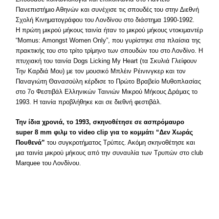
Πανεπιστήμιο Αθηνών και συνέχισε τις σπουδές του στην Διεθνή
Σχολή Κινηματογράφου του Λονδίνου στο διάστημα 1990-1992.
Η πρώτη μικρού μήκους ταινία ήταν το μικρού μήκους ντοκιμαντέρ
“Momus: Amongst Women Only”, που γυρίστηκε στα πλαίσια της
πρακτικής του στο τρίτο τρίμηνο των σπουδών του στο Λονδίνο. Η
πτυχιακή του ταινία Dogs Licking My Heart (τα Σκυλιά Γλείφουν
Την Καρδιά Μου) με τον μουσικό Μπλέιν Ρέινινγκερ και τον
Παναγιώτη Θανασούλη κέρδισε το Πρώτο Βραβείο Μυθοπλασίας
στο 7ο Φεστιβάλ Ελληνικών Ταινιών Μικρού Μήκους Δράμας το
1993. Η ταινία προβλήθηκε και σε διεθνή φεστιβάλ.
Την ίδια χρονιά, το 1993, σκηνοθέτησε σε ασπρόμαυρο
super 8 mm φιλμ το video clip για το κομμάτι “Δεν Χωράς
Πουθενά”
του συγκροτήματος Τρύπες. Ακόμη σκηνοθέτησε και
μια ταινία μικρού μήκους από την συναυλία των Τρυπών στο club
Marquee του Λονδίνου.