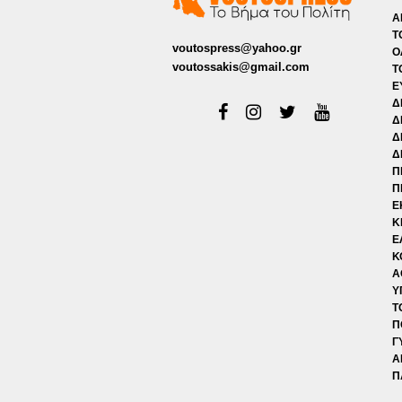
Α
Τ
voutospress@yahoo.gr
Ο
voutossakis@gmail.com
Τ
Ε
Δ
Δ
Δ
Δ
Π
Π
Ε
Κ
Ε
Κ
Α
Υ
Τ
Π
Γ
Α
Π