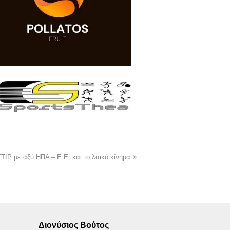
ΤΙΡ μεταξύ ΗΠΑ – Ε.Ε. και το λαϊκό κίνημα
Διονύσιος Βούτος