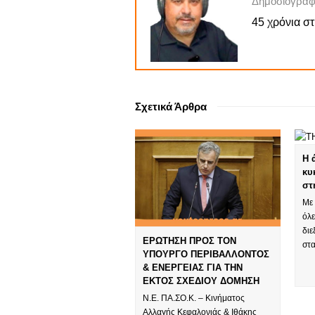
Δημοσιογράφ
45 χρόνια σ
Σχετικά Άρθρα
Η 
κυ
στ
Με
όλε
διε
ΕΡΩΤΗΣΗ ΠΡΟΣ ΤΟΝ
στ
ΥΠΟΥΡΓΟ ΠΕΡΙΒΑΛΛΟΝΤΟΣ
& ΕΝΕΡΓΕΙΑΣ ΓΙΑ ΤΗΝ
ΕΚΤΟΣ ΣΧΕΔΙΟΥ ΔΟΜΗΣΗ
Ν.Ε. ΠΑ.ΣΟ.Κ. – Κινήματος
Αλλαγής Κεφαλονιάς & Ιθάκης