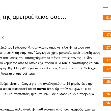
 της αμετροέπειάς σας…
01:
17:
εξικό του Γεώργιου Μπαμπινιώτη, σημαίνει έλλειψη μέτρου στα
17:
εί πρόκληση στην κοινή λογική να χρησιμοποιείτε εσείς τη λέξη αυτή
ν σας, εσείς που υποσχεθήκατε τα πάντα στους πάντες και δεν
17:
ου κόμματος από το οποίο είχε προκύψει ο τότε Συνασπισμός και νυν
 της 8ης Μάη 2016 για το ασφαλιστικό, δήλωσε ότι ο ΣΥΡΙΖΑ έχει
17:
ς. Αυτά περί αμετροέπειας…
16:
ηξούρι, είστε υπόλογοι για την αναβλητικότητα 15 μηνών έως την
α απλά πιστοποιεί ότι τα πάντα θα ρυθμιστούν σύμφωνα με τις
ο 1971 και τροποποιήθηκαν το 1978. Δε λύσατε κανένα πρόβλημα.
16:
16:
έγκριση…., άλλο ανάληψη καθηκόντων από τους γιατρούς. Εάν τα