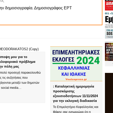
ος
την δημοσιογραφία. Δημοσιογράφος ΕΡΤ
άποψη μου για το
κλοφοριακό πρόβλημα
ην πόλη μας
 πολύ προσοχή παρακολουθώ
ς τις συζητήσεις που
ξάγονται μεταξύ των δημοτών
: Καταληκτική ημερομηνία
α social media…
προσκόμισης
εξουσιοδοτήσεων 11/11/2024
για την εκλογική διαδικασία
Το Επιμελητήριο Κεφαλληνίας και
Ιθάκης σας ενημερώνει ότι η