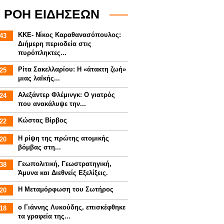
ΡΟΗ ΕΙΔΗΣΕΩΝ
ΚΚΕ- Νίκος Καραθανασόπουλος:
43
Διήμερη περιοδεία στις
πυρόπληκτες...
Ρίτα Σακελλαρίου: Η «άτακτη ζωή»
25
μιας λαϊκής...
Αλεξάντερ Φλέμινγκ: Ο γιατρός
24
που ανακάλυψε την...
Κώστας Βίρβος
22
Η ρίψη της πρώτης ατομικής
20
βόμβας στη...
Γεωπολιτική, Γεωστρατηγική,
38
Άμυνα και Διεθνείς Εξελίξεις.
Η Μεταμόρφωση του Σωτήρος
20
ο Γιάννης Λυκούδης, επισκέφθηκε
18
τα γραφεία της...