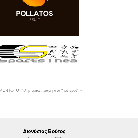
ΝΤΟ: Ο Φίλης ορίζει ιμάμη στο “hot spot”
Διονύσιος Βούτος