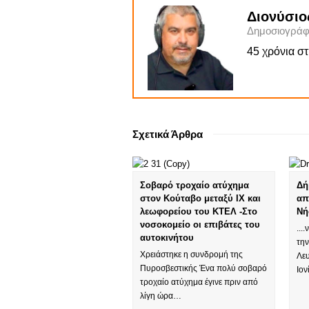
Διονύσιο
Δημοσιογράφ
45 χρόνια σ
Σχετικά Άρθρα
Σοβαρό τροχαίο ατύχημα
Δή
στον Κούταβο μεταξύ ΙΧ και
απ
λεωφορείου του ΚΤΕΛ -Στο
Ν
νοσοκομείο οι επιβάτες του
...
αυτοκινήτου
τη
Χρειάστηκε η συνδρομή της
Λε
Πυροσβεστικής Ένα πολύ σοβαρό
Ιο
τροχαίο ατύχημα έγινε πριν από
λίγη ώρα…