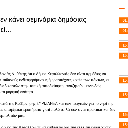
ν κάνει σεμινάρια δημόσιας
01:
φεί…
01:
15:
15:
νιάς & Ιθάκης ότι ο Δήμος Κεφαλλονιάς δεν είναι αρμόδιος να
α πιθανούς ενδιαφερόμενους ή ερασιτέχνες κριτές των πάντων, οι
15:
 διαδικασιών στην τοπική αυτοδιοίκηση, αναζητούν μανιωδώς
και μορφική ενότητα.
15:
 κατά της Κυβέρνησης ΣΥΡΙΖΑΝΕΛ και των τραγικών για το νησί της
με υπαρξιακά ερωτήματα γιατί πολύ απλά δεν είναι πρακτικά και δεν
15:
υμπολιτών μας.
15:
ο Δήμος της Κεφαλλονιάς να ευθύνεται για την έλλειψη ενημέρωσης