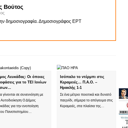
ς Βούτος
ος
την δημοσιογραφία. Δημοσιογράφος ΕΡΤ
μος Λευκάδας: Οι όποιες
Ισόπαλο το ντέρμπι στις
οφάσεις για το ΤΕΙ Ιονίων
Κεραμειές… Π.Α.Ο. –
ήσων…
Ηρακλής 1-1
.να γίνονται σε συνεννόηση με
Σε ένα μέτριο ποιοτικά και δυνατό
ν Αυτοδιοίκηση Ο Δήμος
παιχνίδι, σήμερα το απόγευμα στις
υκάδας για την ενοποίηση
Κεραμειές, στα πλαίσια της…
νίου Πανεπιστημίου…