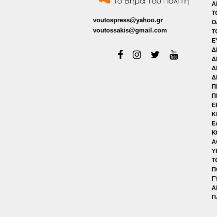
Α
Τ
voutospress@yahoo.gr
Ο
voutossakis@gmail.com
Τ
Ε
Δ
Δ
Δ
Δ
Π
Π
Ε
Κ
Ε
Κ
Α
Υ
Τ
Π
Γ
Α
Π