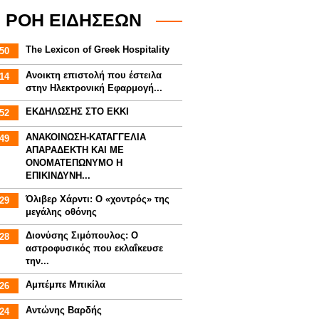
ΡΟΗ ΕΙΔΗΣΕΩΝ
The Lexicon of Greek Hospitality
50
Aνοικτη επιστολή που έστειλα
14
στην Ηλεκτρονική Εφαρμογή...
ΕΚΔΗΛΩΣΗΣ ΣΤΟ ΕΚΚΙ
52
ΑΝΑΚΟΙΝΩΣΗ-ΚΑΤΑΓΓΕΛΙΑ
49
ΑΠΑΡΑΔΕΚΤΗ ΚΑΙ ΜΕ
ΟΝΟΜΑΤΕΠΩΝΥΜΟ Η
ΕΠΙΚΙΝΔΥΝΗ...
Όλιβερ Χάρντι: Ο «χοντρός» της
29
μεγάλης οθόνης
Διονύσης Σιμόπουλος: Ο
28
αστροφυσικός που εκλαΐκευσε
την...
Αμπέμπε Μπικίλα
26
Αντώνης Βαρδής
24