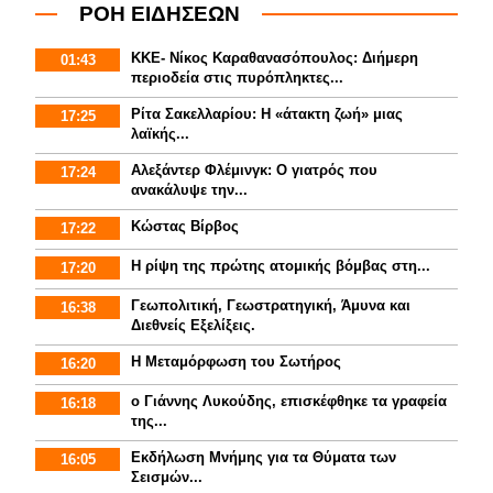
ΡΟΗ ΕΙΔΗΣΕΩΝ
ΚΚΕ- Νίκος Καραθανασόπουλος: Διήμερη
01:43
περιοδεία στις πυρόπληκτες...
Ρίτα Σακελλαρίου: Η «άτακτη ζωή» μιας
17:25
λαϊκής...
Αλεξάντερ Φλέμινγκ: Ο γιατρός που
17:24
ανακάλυψε την...
Κώστας Βίρβος
17:22
Η ρίψη της πρώτης ατομικής βόμβας στη...
17:20
Γεωπολιτική, Γεωστρατηγική, Άμυνα και
16:38
Διεθνείς Εξελίξεις.
Η Μεταμόρφωση του Σωτήρος
16:20
ο Γιάννης Λυκούδης, επισκέφθηκε τα γραφεία
16:18
της...
Εκδήλωση Μνήμης για τα Θύματα των
16:05
Σεισμών...