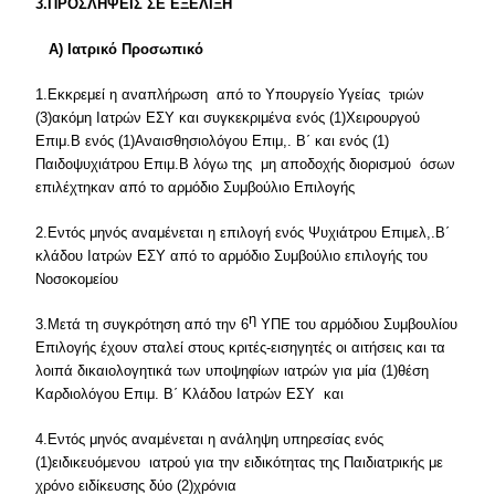
3.ΠΡΟΣΛΗΨΕΙΣ ΣΕ ΕΞΕΛΙΞΗ
Α) Ιατρικό Προσωπικό
1.Εκκρεμεί η αναπλήρωση από το Υπουργείο Υγείας τριών
(3)ακόμη Ιατρών ΕΣΥ και συγκεκριμένα ενός (1)Χειρουργού
Επιμ.Β ενός (1)Αναισθησιολόγου Επιμ,. Β΄ και ενός (1)
Παιδοψυχιάτρου Επιμ.Β λόγω της μη αποδοχής διορισμού όσων
επιλέχτηκαν από το αρμόδιο Συμβούλιο Επιλογής
2.Εντός μηνός αναμένεται η επιλογή ενός Ψυχιάτρου Επιμελ,.Β΄
κλάδου Ιατρών ΕΣΥ από το αρμόδιο Συμβούλιο επιλογής του
Νοσοκομείου
η
3.Μετά τη συγκρότηση από την 6
ΥΠΕ του αρμόδιου Συμβουλίου
Επιλογής έχουν σταλεί στους κριτές-εισηγητές οι αιτήσεις και τα
λοιπά δικαιολογητικά των υποψηφίων ιατρών για μία (1)θέση
Καρδιολόγου Επιμ. Β΄ Κλάδου Ιατρών ΕΣΥ και
4.Εντός μηνός αναμένεται η ανάληψη υπηρεσίας ενός
(1)ειδικευόμενου ιατρού για την ειδικότητας της Παιδιατρικής με
χρόνο ειδίκευσης δύο (2)χρόνια