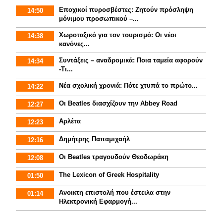
Εποχικοί πυροσβέστες: Ζητούν πρόσληψη
14:50
μόνιμου προσωπικού –...
Χωροταξικό για τον τουρισμό: Οι νέοι
14:38
κανόνες...
Συντάξεις – αναδρομικά: Ποια ταμεία αφορούν
14:34
-Τι...
Νέα σχολική χρονιά: Πότε χτυπά το πρώτο...
14:22
Οι Beatles διασχίζουν την Abbey Road
12:27
Αρλέτα
12:23
Δημήτρης Παπαμιχαήλ
12:16
Οι Beatles τραγουδούν Θεοδωράκη
12:08
The Lexicon of Greek Hospitality
01:50
Aνοικτη επιστολή που έστειλα στην
01:14
Ηλεκτρονική Εφαρμογή...