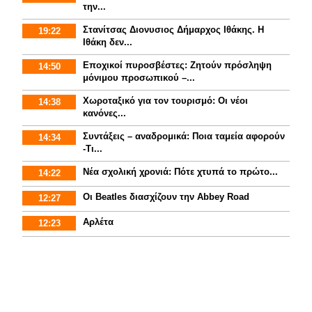
την...
Στανίτσας Διονυσιος Δήμαρχος Ιθάκης. Η
19:22
Ιθάκη δεν...
Εποχικοί πυροσβέστες: Ζητούν πρόσληψη
14:50
μόνιμου προσωπικού –...
Χωροταξικό για τον τουρισμό: Οι νέοι
14:38
κανόνες...
Συντάξεις – αναδρομικά: Ποια ταμεία αφορούν
14:34
-Τι...
Νέα σχολική χρονιά: Πότε χτυπά το πρώτο...
14:22
Οι Beatles διασχίζουν την Abbey Road
12:27
Αρλέτα
12:23