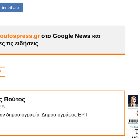
Share
outospress.gr
στο Google News και
ς τις ειδήσεις
Σ
ς Βούτος
ος
την δημοσιογραφία. Δημοσιογράφος ΕΡΤ