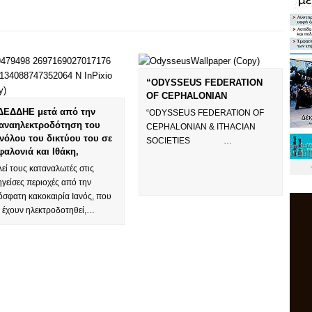
“ODYSSEUS FEDERATION
OF CEPHALONIAN
ΔΕΔΔΗΕ μετά από την
“ODYSSEUS FEDERATION OF
αναηλεκτροδότηση του
CEPHALONIAN & ITHACIAN
νόλου του δικτύου του σε
SOCIETIES …
φαλονιά και Ιθάκη,
εί τους καταναλωτές στις
γείσες περιοχές από την
όσφατη κακοκαιρία Ιανός, που
ν έχουν ηλεκτροδοτηθεί,…