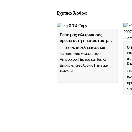
Σχετικά Άρθρα
Πείτε μας ειλικρινά σας
αρέσει αυτή η κατάσταση….
Ο 
....του εγκαταλελειμμένου και
επ
ερειπωμένου νεκροταφείου
συ
Ληξουρίου;! Έρχου και Ίδε Κε
Κε
Δήμαρχε Κεφαλονιάς Πείτε μας
ειλικρινά …
Καλ
πλη
πρ
δε