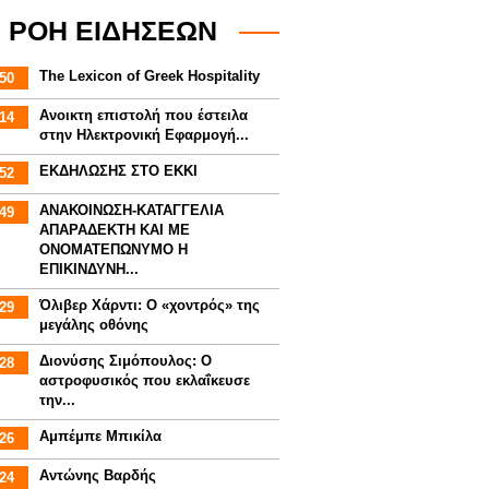
ΡΟΗ ΕΙΔΗΣΕΩΝ
The Lexicon of Greek Hospitality
50
Aνοικτη επιστολή που έστειλα
14
στην Ηλεκτρονική Εφαρμογή...
ΕΚΔΗΛΩΣΗΣ ΣΤΟ ΕΚΚΙ
52
ΑΝΑΚΟΙΝΩΣΗ-ΚΑΤΑΓΓΕΛΙΑ
49
ΑΠΑΡΑΔΕΚΤΗ ΚΑΙ ΜΕ
ΟΝΟΜΑΤΕΠΩΝΥΜΟ Η
ΕΠΙΚΙΝΔΥΝΗ...
Όλιβερ Χάρντι: Ο «χοντρός» της
29
μεγάλης οθόνης
Διονύσης Σιμόπουλος: Ο
28
αστροφυσικός που εκλαΐκευσε
την...
Αμπέμπε Μπικίλα
26
Αντώνης Βαρδής
24