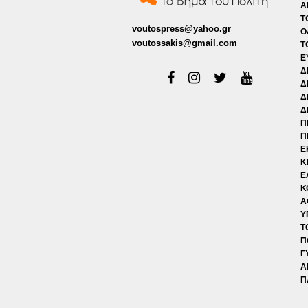
Α
Τ
voutospress@yahoo.gr
Ο
voutossakis@gmail.com
Τ
Ε
Δ
Δ
Δ
Δ
Π
Π
Ε
Κ
Ε
Κ
Α
Υ
Τ
Π
Γ
Α
Π