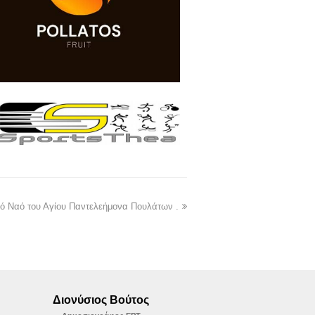
ερό Ναό του Αγίου Παντελεήμονα Πουλάτων .
Διονύσιος Βούτος