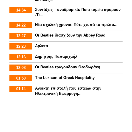
Συντάξεις – αναδρομικά: Ποια ταμεία αφορούν
14:34
-Τι...
Νέα σχολική χρονιά: Πότε χτυπά το πρώτο...
14:22
Οι Beatles διασχίζουν την Abbey Road
12:27
Αρλέτα
12:23
Δημήτρης Παπαμιχαήλ
12:16
Οι Beatles τραγουδούν Θεοδωράκη
12:08
The Lexicon of Greek Hospitality
01:50
Aνοικτη επιστολή που έστειλα στην
01:14
Ηλεκτρονική Εφαρμογή...