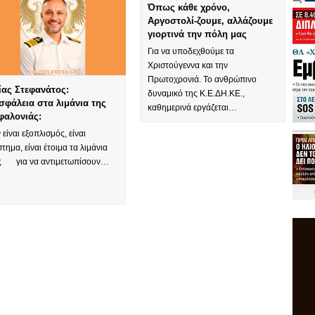
Όπως κάθε χρόνο,
Αργοστολί-ζουμε, αλλάζουμε
γιορτινά την πόλη μας
Για να υποδεχθούμε τα
Χριστούγεννα και την
Πρωτοχρονιά. Το ανθρώπινο
ίας Στεφανάτος:
δυναμικό της Κ.Ε.ΔΗ.ΚΕ.,
σφάλεια στα λιμάνια της
καθημερινά εργάζεται…
φαλονιάς:
 είναι εξοπλισμός, είναι
τημα, είναι έτοιμα τα λιμάνια
ς για να αντιμετωπίσουν…