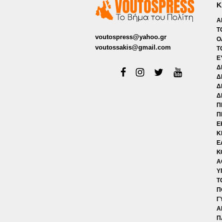
Κ
Α
Τ
voutospress@yahoo.gr
Ο
voutossakis@gmail.com
Τ
Ε
Δ
Δ
Δ
Δ
Π
Π
Ε
Κ
Ε
Κ
Α
Υ
Τ
Π
Γ
Α
Π