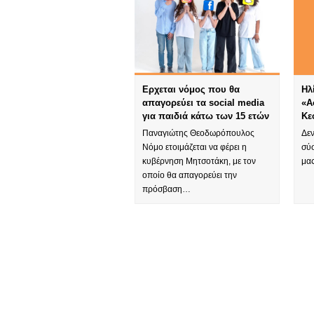
Ερχεται νόμος που θα
Ηλ
απαγορεύει τα social media
«Α
για παιδιά κάτω των 15 ετών
Κε
Παναγιώτης Θεοδωρόπουλος
Δεν
Νόμο ετοιμάζεται να φέρει η
σύσ
κυβέρνηση Μητσοτάκη, με τον
μα
οποίο θα απαγορεύει την
πρόσβαση…