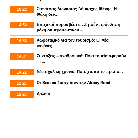
Στανίτσας Διονυσιος Δήμαρχος Ιθάκης. Η
19:22
Ιθάκη δεν...
Εποχικοί πυροσβέστες: Ζητούν πρόσληψη
14:50
μόνιμου προσωπικού –...
Χωροταξικό για τον τουρισμό: Οι νέοι
14:38
κανόνες...
Συντάξεις – αναδρομικά: Ποια ταμεία αφορούν
14:34
-Τι...
Νέα σχολική χρονιά: Πότε χτυπά το πρώτο...
14:22
Οι Beatles διασχίζουν την Abbey Road
12:27
Αρλέτα
12:23