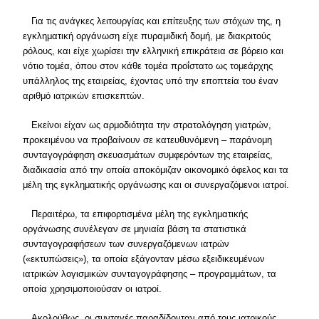
Για τις ανάγκες λειτουργίας και επίτευξης των στόχων της, η
εγκληματική οργάνωση είχε πυραμιδική δομή, με διακριτούς
ρόλους, και είχε χωρίσει την ελληνική επικράτεια σε βόρειο και
νότιο τομέα, όπου στον κάθε τομέα προΐστατο ως τομεάρχης
υπάλληλος της εταιρείας, έχοντας υπό την εποπτεία του έναν
αριθμό ιατρικών επισκεπτών.
Εκείνοι είχαν ως αρμοδιότητα την στρατολόγηση γιατρών,
προκειμένου να προβαίνουν σε κατευθυνόμενη – παράνομη
συνταγογράφηση σκευασμάτων συμφερόντων της εταιρείας,
διαδικασία από την οποία αποκόμιζαν οικονομικό όφελος και τα
μέλη της εγκληματικής οργάνωσης και οι συνεργαζόμενοι ιατροί.
Περαιτέρω, τα επιφορτισμένα μέλη της εγκληματικής
οργάνωσης συνέλεγαν σε μηνιαία βάση τα στατιστικά
συνταγογραφήσεων των συνεργαζόμενων ιατρών
(«εκτυπώσεις»), τα οποία εξάγονταν μέσω εξειδικευμένων
ιατρικών λογισμικών συνταγογράφησης – προγραμμάτων, τα
οποία χρησιμοποιούσαν οι ιατροί.
Ακολούθως, οι συνταγές παραδίδονταν από τους ιατρικούς