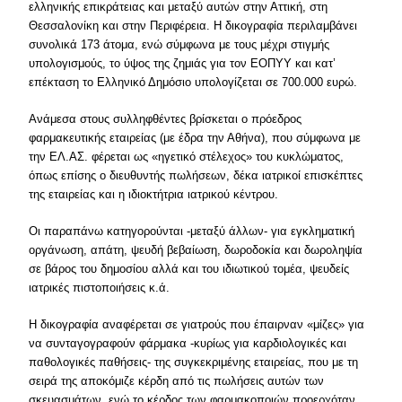
ελληνικής επικράτειας και μεταξύ αυτών στην Αττική, στη
Θεσσαλονίκη και στην Περιφέρεια. Η δικογραφία περιλαμβάνει
συνολικά 173 άτομα, ενώ σύμφωνα με τους μέχρι στιγμής
υπολογισμούς, το ύψος της ζημιάς για τον ΕΟΠΥΥ και κατ’
επέκταση το Ελληνικό Δημόσιο υπολογίζεται σε 700.000 ευρώ.
Ανάμεσα στους συλληφθέντες βρίσκεται ο πρόεδρος
φαρμακευτικής εταιρείας (με έδρα την Αθήνα), που σύμφωνα με
την ΕΛ.ΑΣ. φέρεται ως «ηγετικό στέλεχος» του κυκλώματος,
όπως επίσης ο διευθυντής πωλήσεων, δέκα ιατρικοί επισκέπτες
της εταιρείας και η ιδιοκτήτρια ιατρικού κέντρου.
Οι παραπάνω κατηγορούνται -μεταξύ άλλων- για εγκληματική
οργάνωση, απάτη, ψευδή βεβαίωση, δωροδοκία και δωροληψία
σε βάρος του δημοσίου αλλά και του ιδιωτικού τομέα, ψευδείς
ιατρικές πιστοποιήσεις κ.ά.
Η δικογραφία αναφέρεται σε γιατρούς που έπαιρναν «μίζες» για
να συνταγογραφούν φάρμακα -κυρίως για καρδιολογικές και
παθολογικές παθήσεις- της συγκεκριμένης εταιρείας, που με τη
σειρά της αποκόμιζε κέρδη από τις πωλήσεις αυτών των
σκευασμάτων, ενώ το κέρδος των φαρμακοποιών προερχόταν