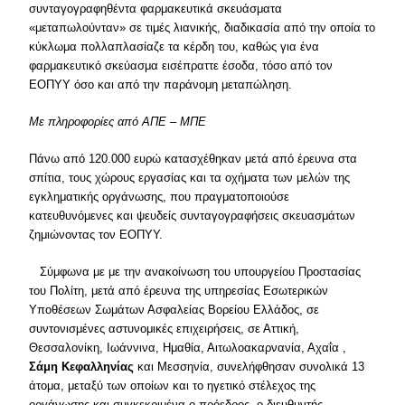
συνταγογραφηθέντα φαρμακευτικά σκευάσματα
«μεταπωλούνταν» σε τιμές λιανικής, διαδικασία από την οποία το
κύκλωμα πολλαπλασίαζε τα κέρδη του, καθώς για ένα
φαρμακευτικό σκεύασμα εισέπραττε έσοδα, τόσο από τον
ΕΟΠΥΥ όσο και από την παράνομη μεταπώληση.
Με πληροφορίες από ΑΠΕ – ΜΠΕ
Πάνω από 120.000 ευρώ κατασχέθηκαν μετά από έρευνα στα
σπίτια, τους χώρους εργασίας και τα οχήματα των μελών της
εγκληματικής οργάνωσης, που πραγματοποιούσε
κατευθυνόμενες και ψευδείς συνταγογραφήσεις σκευασμάτων
ζημιώνοντας τον ΕΟΠΥΥ.
Σύμφωνα με με την ανακοίνωση του υπουργείου Προστασίας
του Πολίτη, μετά από έρευνα της υπηρεσίας Εσωτερικών
Υποθέσεων Σωμάτων Ασφαλείας Βορείου Ελλάδος, σε
συντονισμένες αστυνομικές επιχειρήσεις, σε Αττική,
Θεσσαλονίκη, Ιωάννινα, Ημαθία, Αιτωλοακαρνανία, Αχαΐα ,
Σάμη Κεφαλληνίας
και Μεσσηνία, συνελήφθησαν συνολικά 13
άτομα, μεταξύ των οποίων και το ηγετικό στέλεχος της
οργάνωσης και συγκεκριμένα ο πρόεδρος, ο διευθυντής