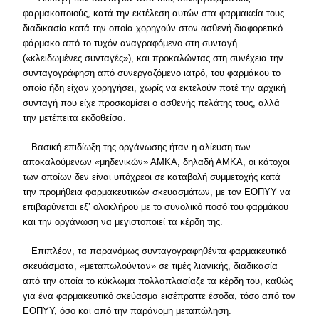
φαρμακοποιούς, κατά την εκτέλεση αυτών στα φαρμακεία τους –
διαδικασία κατά την οποία χορηγούν στον ασθενή διαφορετικό
φάρμακο από το τυχόν αναγραφόμενο στη συνταγή
(«κλειδωμένες συνταγές»), και προκαλώντας στη συνέχεια την
συνταγογράφηση από συνεργαζόμενο ιατρό, του φαρμάκου το
οποίο ήδη είχαν χορηγήσει, χωρίς να εκτελούν ποτέ την αρχική
συνταγή που είχε προσκομίσει ο ασθενής πελάτης τους, αλλά
την μετέπειτα εκδοθείσα.
Βασική επιδίωξη της οργάνωσης ήταν η αλίευση των
αποκαλούμενων «μηδενικών» ΑΜΚΑ, δηλαδή ΑΜΚΑ, οι κάτοχοι
των οποίων δεν είναι υπόχρεοι σε καταβολή συμμετοχής κατά
την προμήθεια φαρμακευτικών σκευασμάτων, με τον ΕΟΠΥΥ να
επιβαρύνεται εξ’ ολοκλήρου με το συνολικό ποσό του φαρμάκου
και την οργάνωση να μεγιστοποιεί τα κέρδη της.
Επιπλέον, τα παρανόμως συνταγογραφηθέντα φαρμακευτικά
σκευάσματα, «μεταπωλούνταν» σε τιμές λιανικής, διαδικασία
από την οποία το κύκλωμα πολλαπλασίαζε τα κέρδη του, καθώς
για ένα φαρμακευτικό σκεύασμα εισέπραττε έσοδα, τόσο από τον
ΕΟΠΥΥ, όσο και από την παράνομη μεταπώληση.