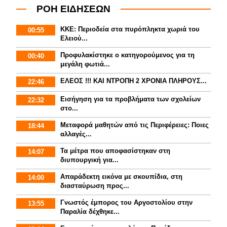
ΡΟΗ ΕΙΔΗΣΕΩΝ
ΚΚΕ: Περιοδεία στα πυρόπληκτα χωριά του
00:55
Ελειού...
Προφυλακίστηκε ο κατηγορούμενος για τη
00:40
μεγάλη φωτιά...
ΕΛΕΟΣ !!! ΚΑΙ ΝΤΡΟΠΗ 2 ΧΡΟΝΙΑ ΠΛΗΡΟΥΣ...
22:46
Εισήγηση για τα προβλήματα των σχολείων
22:32
στο...
Mεταφορά μαθητών από τις Περιφέρειες: Ποιες
18:44
αλλαγές...
Τα μέτρα που αποφασίστηκαν στη
14:07
διυπουργική για...
Απαράδεκτη εικόνα με σκουπίδια, στη
14:00
διασταύρωση προς...
Γνωστός έμπορος του Αργοστολίου στην
13:55
Παραλία δέχθηκε...