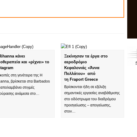
Rihanna κάνει
Ξεκίνησαν τα έργα στο
ιοθεραπεία και «ρίχνει» το
αεροδρόμιο
stagram
Κεφαλονιάς «Άννα
Πολλάτου» από
κοπές στη γενέτειρα της H
τη Fraport Greece
anna, βρίσκεται στα Barbados
Βρίσκονται ήδη σε εξέλιξη
 απολαμβάνει στιγμές
σημαντικές εργασίες αναβάθμισης
κούρασης ανάμεσα στο…
στο οδόστρωμα του διαδρόμου
προσγείωσης – απογείωσης,
στον…