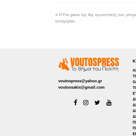
Η Pre game της 4ης αγωνιστικής των μπαρά
κατηγορίας
Κ
Α
Τ
voutospress@yahoo.gr
Ο
voutossakis@gmail.com
Τ
Ε
Δ
Δ
Δ
Δ
Π
Π
Ε