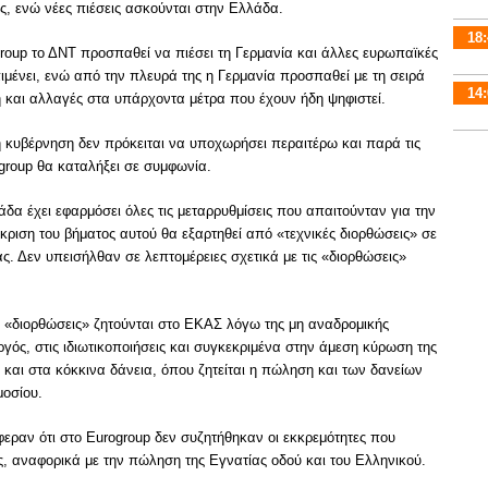
, ενώ νέες πιέσεις ασκούνται στην Ελλάδα.
18:
roup το ΔΝΤ προσπαθεί να πιέσει τη Γερμανία και άλλες ευρωπαϊκές
πιμένει, ενώ από την πλευρά της η Γερμανία προσπαθεί με τη σειρά
14:
ή και αλλαγές στα υπάρχοντα μέτρα που έχουν ήδη ψηφιστεί.
 κυβέρνηση δεν πρόκειται να υποχωρήσει περαιτέρω και παρά τις
ogroup θα καταλήξει σε συμφωνία.
άδα έχει εφαρμόσει όλες τις μεταρρυθμίσεις που απαιτούνταν για την
κριση του βήματος αυτού θα εξαρτηθεί από «τεχνικές διορθώσεις» σε
ας. Δεν υπεισήλθαν σε λεπτομέρειες σχετικά με τις «διορθώσεις»
 «διορθώσεις» ζητούνται στο ΕΚΑΣ λόγω της μη αναδρομικής
γός, στις ιδιωτικοποιήσεις και συγκεκριμένα στην άμεση κύρωση της
αι στα κόκκινα δάνεια, όπου ζητείται η πώληση και των δανείων
μοσίου.
φεραν ότι στο Eurogroup δεν συζητήθηκαν οι εκκρεμότητες που
, αναφορικά με την πώληση της Εγνατίας οδού και του Ελληνικού.