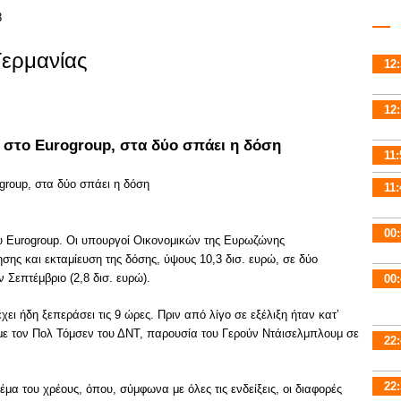
ερμανίας
12:
12:
 στο Eurogroup, στα δύο σπάει η δόση
11:
11:
00:
υ Eurogroup. Οι υπουργοί Οικονομικών της Ευρωζώνης
ησης και εκταμίευση της δόσης, ύψους 10,3 δισ. ευρώ, σε δύο
ν Σεπτέμβριο (2,8 δισ. ευρώ).
00:
χει ήδη ξεπεράσει τις 9 ώρες. Πριν από λίγο σε εξέλιξη ήταν κατ’
με τον Πολ Τόμσεν του ΔΝΤ, παρουσία του Γερούν Ντάισελμπλουμ σε
22:
22:
μα του χρέους, όπου, σύμφωνα με όλες τις ενδείξεις, οι διαφορές