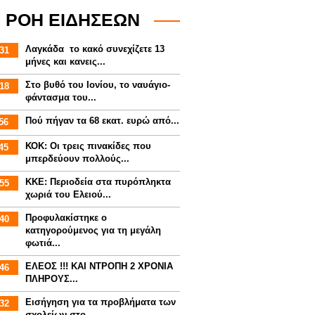
ΡΟΗ ΕΙΔΗΣΕΩΝ
Λαγκάδα το κακό συνεχίζετε 13
31
μήνες και κανεις...
Στο βυθό του Ιονίου, το ναυάγιο-
18
φάντασμα του...
Πού πήγαν τα 68 εκατ. ευρώ από...
56
ΚΟΚ: Οι τρεις πινακίδες που
45
μπερδεύουν πολλούς...
ΚΚΕ: Περιοδεία στα πυρόπληκτα
55
χωριά του Ελειού...
Προφυλακίστηκε ο
40
κατηγορούμενος για τη μεγάλη
φωτιά...
ΕΛΕΟΣ !!! ΚΑΙ ΝΤΡΟΠΗ 2 ΧΡΟΝΙΑ
46
ΠΛΗΡΟΥΣ...
Εισήγηση για τα προβλήματα των
32
σχολείων στο...