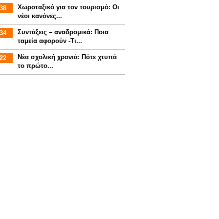
Χωροταξικό για τον τουρισμό: Οι
38
νέοι κανόνες...
Συντάξεις – αναδρομικά: Ποια
34
ταμεία αφορούν -Τι...
Νέα σχολική χρονιά: Πότε χτυπά
22
το πρώτο...