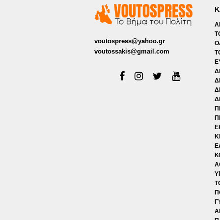
Κ
Α
Τ
voutospress@yahoo.gr
Ο
voutossakis@gmail.com
Τ
Ε
Δ
Δ
Δ
Δ
Π
Π
Ε
Κ
Ε
Κ
Α
Υ
Τ
Π
Γ
Α