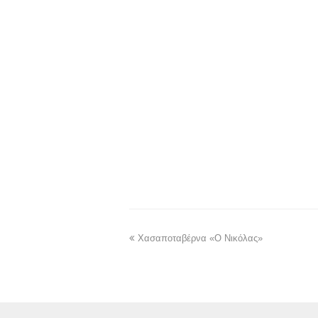
Χασαποταβέρνα «Ο Νικόλας»