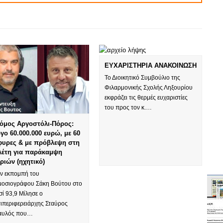
ΕΥΧΑΡΙΣΤΗΡΙΑ ΑΝΑΚΟΙΝΩΣΗ
Το Διοικητικό Συμβούλιο της
Φιλαρμονικής Σχολής Ληξουρίου
εκφράζει τις θερμές ευχαριστίες
του προς τον κ.…
όμος Αργοστόλι-Πόρος:
γο 60.000.000 ευρώ, με 60
φυρες & με πρόβλεψη στη
λέτη για παράκαμψη
ριών (ηχητικό)
ην εκπομπή του
μοσιογράφου Σάκη Βούτου στο
ί 93,9 Μίλησε ο
τιπεριφερειάρχης Σταύρος
αυλός που…