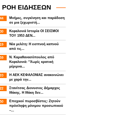
ΡΟΗ ΕΙΔΗΣΕΩΝ
Μνήμες, συγκίνηση και παράδοση
44
σε μια ξεχωριστή...
Κεφαλονιά Ιστορία ΟΙ ΣΕΙΣΜΟΙ
30
ΤΟΥ 1953 ΔΕΝ...
Νέα μελέτη: Η εισπνοή καπνού
19
από τις...
Ν. Καραθανασόπουλος από
59
Κεφαλονιά: “Χωρίς κρατική
μέριμνα...
Η ΑΕΚ ΚΕΦΑΛΟΝΙΑΣ ανακοινώνει
03
με χαρά την...
Στανίτσας Διονυσιος Δήμαρχος
22
Ιθάκης. Η Ιθάκη δεν...
Εποχικοί πυροσβέστες: Ζητούν
50
πρόσληψη μόνιμου προσωπικού
–...