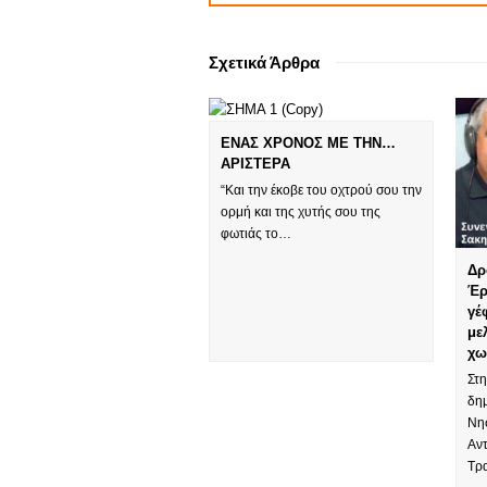
Σχετικά Άρθρα
ΕΝΑΣ ΧΡΟΝΟΣ ΜΕ ΤΗΝ…
ΑΡΙΣΤΕΡΑ
“Και την έκοβε του οχτρού σου την
ορμή και της χυτής σου της
φωτιάς το…
Δρ
Έρ
γέ
με
χω
Στ
δη
Νησ
Αν
Τρ