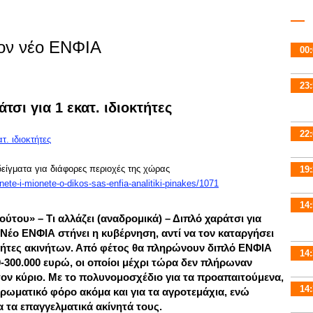
τον νέο ΕΝΦΙΑ
00:
23:
σι για 1 εκατ. ιδιοκτήτες
22:
ίγματα για διάφορες περιοχές της χώρας
19:
te-i-mionete-o-dikos-sas-enfia-analitiki-pinakes/1071
14:
ούτου» – Τι αλλάζει (αναδρομικά) – Διπλό χαράτσι για
ς Νέο ΕΝΦΙΑ στήνει η κυβέρνηση, αντί να τον καταργήσει
κτήτες ακινήτων. Από φέτος θα πληρώνουν διπλό ΕΝΦΙΑ
14:
00-300.000 ευρώ, οι οποίοι μέχρι τώρα δεν πλήρωναν
ον κύριο. Με το πολυνομοσχέδιο για τα προαπαιτούμενα,
14:
ρωματικό φόρο ακόμα και για τα αγροτεμάχια, ενώ
ια τα επαγγελματικά ακίνητά τους.