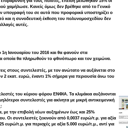
ι επιβάρυνση για τους πολίτες, επειδή μειώθηκαν 15% οι
σμού χαμήλωσε. Κανείς όμως δεν βρέθηκε από το Γενικό
ην υπογραφή του σε αυτά που προφορικά υποστηρίζει ο
υτό και η συνοδευτική έκθεση του πολυνομοσχεδίου δεν
αλλαγές αυτές.
 1η Ιανουαρίου του 2016 και θα φανούν στα
τα οποία θα πληρωθούν το φθινόπωρο και τον χειμώνα.
ις στους συντελεστές, με τον ανώτατο να αυξάνεται στο
ν 2 εκατ. ευρώ, έναντι 1% σήμερα για περιουσία άνω του
ελεστές του κύριου φόρου ΕΝΦΙΑ. Τα κλιμάκια αυξάνονται
ηλότεροι συντελεστές για ακίνητα με μικρή αντικειμενική
ς:
α, με την επιβολή νέων αυξημένων έως και 25%
 Οι συντελεστές ξεκινούν από 0,0037 ευρώ/τ.μ. για αξία
5 ευρώ/τ.μ. για περιοχές με αξία 5.000 ευρώ/τ.μ., αντί για