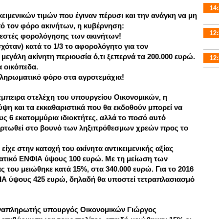
14:
ειμενικών τιμών που έγιναν πέρυσι και την ανάγκη να μη
πό τον φόρο ακινήτων, η κυβέρνηση:
12:
λεστές φορολόγησης των ακινήτων!
χόταν) κατά το 1/3 το αφορολόγητο για τον
γάλη ακίνητη περιουσία ό,τι ξεπερνά τα 200.000 ευρώ.
12:
α οικόπεδα.
ληρωματικό φόρο στα αγροτεμάχια!
έμπειρα στελέχη του υπουργείου Οικονομικών, η
ύψη και τα εκκαθαριστικά που θα εκδοθούν μπορεί να
υς 6 εκατομμύρια ιδιοκτήτες, αλλά το ποσό αυτό
φορτωθεί στο βουνό των ληξιπρόθεσμων χρεών προς το
είχε στην κατοχή του ακίνητα αντικειμενικής αξίας
τικό ΕΝΦΙΑ ύψους 100 ευρώ. Με τη μείωση των
ας του μειώθηκε κατά 15%, στα 340.000 ευρώ. Για το 2016
Α ύψους 425 ευρώ, δηλαδή θα υποστεί τετραπλασιασμό
 αναπληρωτής υπουργός Οικονομικών Γιώργος