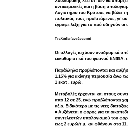
Χουλιαράκης λέει ότι δεν θα υπάρξε
αντικειμενικές και η βάση υπολογι
Λογιστήριο του Κράτους να βάλει τ
πολιτικός τους προϊστάμενος, γι’ α
έγραφε λέξη για το πού οδηγούν οι 
Τι αλλάζει (αναδρομικά)
Οι αλλαγές ισχύουν αναδρομικά από
εκκαθαριστικά του φετινού ΕΝΦΙΑ, 
Παράλληλα προβλέπονται και αυξήσε
1,15% για ακίνητη περιουσία άνω τω
1 εκατ . ευρώ.
Μεταβολές έρχονται και στους συντ
από 12 σε 25, ενώ προβλέπονται χαμ
αξία. Ειδικότερα με τις νέες διατάξει
■ Αυξάνεται ο φόρος για τα οικόπεδ
συντελεστών υπολογισμού του φόρου.
έως 2 ευρώ/τ.μ. και φθάνουν στα 11,2