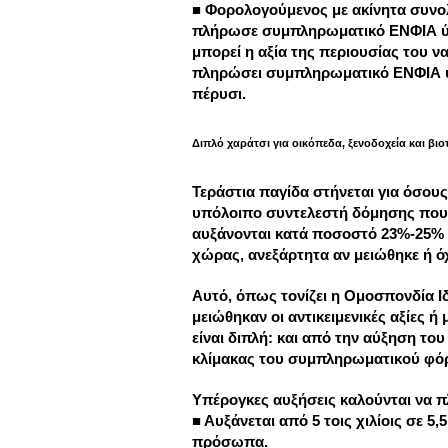
■ Φορολογούμενος με ακίνητα συνολι
πλήρωσε συμπληρωματικό ΕΝΦΙΑ ύψο
μπορεί η αξία της περιουσίας του να
πληρώσει συμπληρωματικό ΕΝΦΙΑ ύ
πέρυσι.
Διπλό χαράτσι για οικόπεδα, ξενοδοχεία και βιο
Τεράστια παγίδα στήνεται για όσους
υπόλοιπο συντελεστή δόμησης που φ
αυξάνονται κατά ποσοστό 23%-25% 
χώρας, ανεξάρτητα αν μειώθηκε ή όχι
Αυτό, όπως τονίζει η Ομοσπονδία Ιδ
μειώθηκαν οι αντικειμενικές αξίες 
είναι διπλή: και από την αύξηση το
κλίμακας του συμπληρωματικού φό
Υπέρογκες αυξήσεις καλούνται να πλ
■ Αυξάνεται από 5 τοις χιλίοις σε 5
πρόσωπα.