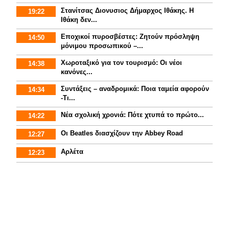
Στανίτσας Διονυσιος Δήμαρχος Ιθάκης. Η
19:22
Ιθάκη δεν...
Εποχικοί πυροσβέστες: Ζητούν πρόσληψη
14:50
μόνιμου προσωπικού –...
Χωροταξικό για τον τουρισμό: Οι νέοι
14:38
κανόνες...
Συντάξεις – αναδρομικά: Ποια ταμεία αφορούν
14:34
-Τι...
Νέα σχολική χρονιά: Πότε χτυπά το πρώτο...
14:22
Οι Beatles διασχίζουν την Abbey Road
12:27
Αρλέτα
12:23