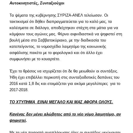
Α
υτοκινητιστές,
Σ
υνταξιούχοι
Τα ψέματα της κυβέρνησης ΣΥΡΙΖΑ-ΑΝΕΛ τελείωσαν. Οι
τακτικισμοί ότι δήθεν διαπραγματεύεται για το καλό μας, τα
καλέσματα σε διάλογο, αποδείχτηκαν στάχτη στα μάτια για να
κάμψουν τους αγώνες μας. Φέρνει αιφνιδιαστικά να ψηφιστεί στη
βουλή μέσα στο Σαββατοκύριακο, με την διαδικασία του
κατεπείγοντος, το νομοσχέδιο λαιμητόμο της κοινωνικής
ασφάλισης πακέτο με το φορολογικό και ότι άλλο έχει
συμφωνήσει με το κουαρτέτο.
Έχει το θράσος να ισχυρίζεται ότι δε θα μειωθούν οι συντάξεις.
Ήδη έχει επιβάλλει περικοπή στις συνταξιοδοτικές δαπάνες του
2016 κατά 1,8 δις και ετοιμάζεται για ακόμα μεγαλύτερες για το
2017-2018.
ΤΟ ΧΤΥΠΗΜΑ ΕΙΝΑΙ ΜΕΓΑΛΟ ΚΑΙ ΜΑΣ ΑΦΟΡΑ ΟΛΟΥΣ.
Κανένας δεν μένει αλώβητος από το νέο νόμο λαιμητόμο, αν
ψηφιστεί
.
Με τα νέα ποσοστά αναπλήρωσης όλες οι συντάξεις μειώνονται.