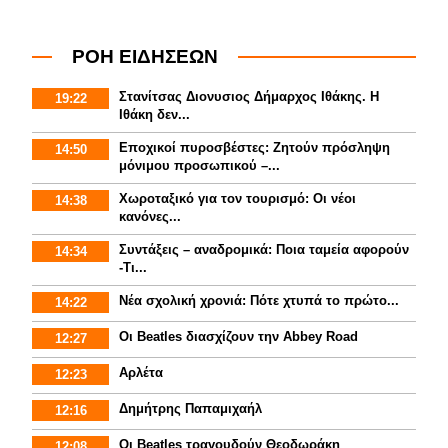
ΡΟΗ ΕΙΔΗΣΕΩΝ
Στανίτσας Διονυσιος Δήμαρχος Ιθάκης. Η
19:22
Ιθάκη δεν...
Εποχικοί πυροσβέστες: Ζητούν πρόσληψη
14:50
μόνιμου προσωπικού –...
Χωροταξικό για τον τουρισμό: Οι νέοι
14:38
κανόνες...
Συντάξεις – αναδρομικά: Ποια ταμεία αφορούν
14:34
-Τι...
Νέα σχολική χρονιά: Πότε χτυπά το πρώτο...
14:22
Οι Beatles διασχίζουν την Abbey Road
12:27
Αρλέτα
12:23
Δημήτρης Παπαμιχαήλ
12:16
Οι Beatles τραγουδούν Θεοδωράκη
12:08