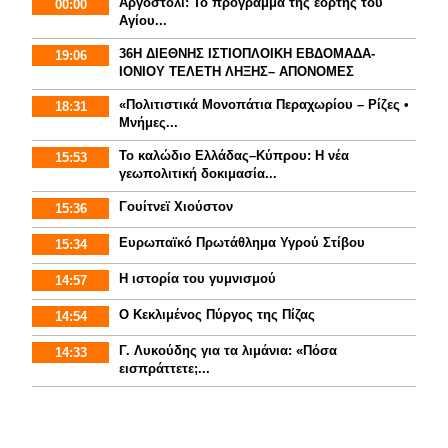
Αργοστόλι: Το πρόγραμμα της εορτής του
00:00
Αγίου...
36Η ΔΙΕΘΝΗΣ ΙΣΤΙΟΠΛΟΙΚΗ ΕΒΔΟΜΑΔΑ-
19:06
ΙΟΝΙΟΥ ΤΕΛΕΤΗ ΛΗΞΗΣ– ΑΠΟΝΟΜΕΣ
«Πολιτιστικά Μονοπάτια Περαχωρίου – Ρίζες •
18:31
Μνήμες...
Το καλώδιο Ελλάδας–Κύπρου: Η νέα
15:53
γεωπολιτική δοκιμασία...
Γουίτνεϊ Χιούστον
15:36
Ευρωπαϊκό Πρωτάθλημα Υγρού Στίβου
15:34
Η ιστορία του γυμνισμoύ
14:57
Ο Κεκλιμένος Πύργος της Πίζας
14:54
Γ. Λυκούδης για τα λιμάνια: «Πόσα
14:33
εισπράττετε;...