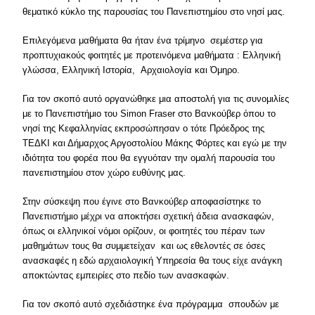
θεματικό κύκλο της παρουσίας του Πανεπιστημίου στο νησί μας.
Επιλεγόμενα μαθήματα θα ήταν ένα τρίμηνο σεμέστερ για
προπτυχιακούς φοιτητές με προτεινόμενα μαθήματα : Ελληνική
γλώσσα, Ελληνική Ιστορία, Αρχαιολογία και Όμηρο.
Για τον σκοπό αυτό οργανώθηκε μια αποστολή για τις συνομιλίες
με το Πανεπιστήμιο του Simon Fraser στο Βανκούβερ όπου το
νησί της Κεφαλληνίας εκπροσώπησαν ο τότε Πρόεδρος της
ΤΕΔΚΙ και Δήμαρχος Αργοστολίου Μάκης Φόρτες και εγώ με την
ιδιότητα του φορέα που θα εγγυόταν την ομαλή παρουσία του
πανεπιστημίου στον χώρο ευθύνης μας.
Στην σύσκεψη που έγινε στο Βανκούβερ αποφασίστηκε το
Πανεπιστήμιο μέχρι να αποκτήσει σχετική άδεια ανασκαφών,
όπως οι ελληνικοί νόμοι ορίζουν, οι φοιτητές του πέραν των
μαθημάτων τους θα συμμετείχαν και ως εθελοντές σε όσες
ανασκαφές η εδώ αρχαιολογική Υπηρεσία θα τους είχε ανάγκη
αποκτώντας εμπειρίες στο πεδίο των ανασκαφών.
Για τον σκοπό αυτό σχεδιάστηκε ένα πρόγραμμα σπουδών με