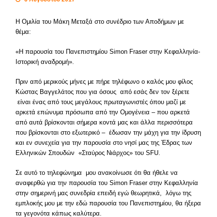
Η Ομιλία του Μάκη Μεταξά στο συνέδριο των Αποδήμων με
θέμα:
«Η παρουσία του Πανεπιστημίου Simon Fraser στην Κεφαλληνία-
Ιστορική αναδρομή».
Πριν από μερικούς μήνες με πήρε τηλέφωνο ο καλός μου φίλος
Κώστας Βαγγελάτος που για όσους από εσάς δεν τον ξέρετε
είναι ένας από τους μεγάλους πρωταγωνιστές όπου μαζί με
αρκετά επώνυμα πρόσωπα από την Ομογένεια – που αρκετά
από αυτά βρίσκονται σήμερα κοντά μας και άλλα περισσότερα
που βρίσκονται στο εξωτερικό – έδωσαν την μάχη για την ίδρυση
και εν συνεχεία για την παρουσία στο νησί μας της Έδρας των
Ελληνικών Σπουδών «Σταύρος Νιάρχος» του SFU.
Σε αυτό το τηλεφώνημα μου ανακοίνωσε ότι θα ήθελε να
αναφερθώ για την παρουσία του Simon Fraser στην Κεφαλληνία
στην σημερινή μας συνεδρία επειδή εγώ θεωρητικά, λόγω της
εμπλοκής μου με την εδώ παρουσία του Πανεπιστημίου, θα ήξερα
τα γεγονότα κάπως καλύτερα.