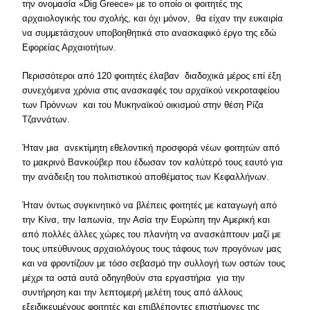
την ονομασία «Dig Greece» με το οποίο οι φοιτητές της
αρχαιολογικής του σχολής, και όχι μόνον, θα είχαν την ευκαιρία
να συμμετάσχουν υποβοηθητικά στο ανασκαφικό έργο της εδώ
Εφορείας Αρχαιοτήτων.
Περισσότεροι από 120 φοιτητές έλαβαν διαδοχικά μέρος επί έξη
συνεχόμενα χρόνια στις ανασκαφές του αρχαϊκού νεκροταφείου
των Πρόννων και του Μυκηναϊκού οικισμού στην θέση Ρίζα
Τζαννάτων.
Ήταν μια ανεκτίμητη εθελοντική προσφορά νέων φοιτητών από
το μακρινό Βανκούβερ που έδωσαν τον καλύτερό τους εαυτό για
την ανάδειξη του πολιτιστικού αποθέματος των Κεφαλλήνων.
Ήταν όντως συγκινητικό να βλέπεις φοιτητές με καταγωγή από
την Κίνα, την Ιαπωνία, την Ασία την Ευρώπη την Αμερική και
από πολλές άλλες χώρες του πλανήτη να ανασκάπτουν μαζί με
τους υπεύθυνους αρχαιολόγους τους τάφους των προγόνων μας
και να φροντίζουν με τόσο σεβασμό την συλλογή των οστών τους
μέχρι τα οστά αυτά οδηγηθούν στα εργαστήρια για την
συντήρηση και την λεπτομερή μελέτη τους από άλλους
εξειδικευμένους φοιτητές και επιβλέποντες επιστήμονες της