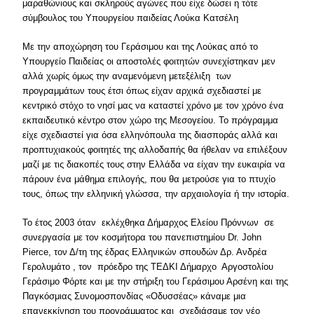
μαραθώνιους και σκληρούς αγώνες που είχε δώσει η τότε
σύμβουλος του Υπουργείου παιδείας Λούκα Κατσέλη
Με την αποχώρηση του Γεράσιμου και της Λούκας από το
Υπουργείο Παιδείας οι αποστολές φοιτητών συνεχίστηκαν μεν
αλλά χωρίς όμως την αναμενόμενη μετεξέλιξη των
προγραμμάτων τους έτσι όπως είχαν αρχικά σχεδιαστεί με
κεντρικό στόχο το νησί μας να καταστεί χρόνο με τον χρόνο ένα
εκπαιδευτικό κέντρο στον χώρο της Μεσογείου. Το πρόγραμμα
είχε σχεδιαστεί για όσα ελληνόπουλα της διασποράς αλλά και
προπτυχιακούς φοιτητές της αλλοδαπής θα ήθελαν να επιλέξουν
μαζί με τις διακοπές τους στην Ελλάδα να είχαν την ευκαιρία να
πάρουν ένα μάθημα επιλογής, που θα μετρούσε για το πτυχίο
τους, όπως την ελληνική γλώσσα, την αρχαιολογία ή την ιστορία.
Το έτος 2003 όταν εκλέχθηκα Δήμαρχος Ελείου Πρόννων σε
συνεργασία με τον κοσμήτορα του πανεπιστημίου Dr. John
Pierce, τον Δ/τη της έδρας Ελληνικών σπουδών Δρ. Ανδρέα
Γερολυμάτο , τον πρόεδρο της ΤΕΔΚΙ Δήμαρχο Αργοστολίου
Γεράσιμο Φόρτε και με την στήριξη του Γεράσιμου Αρσένη και της
Παγκόσμιας Συνομοσπονδίας «Οδυσσέας» κάναμε μια
επανεκκίνηση του προγράμματος και σχεδιάσαμε τον νέο