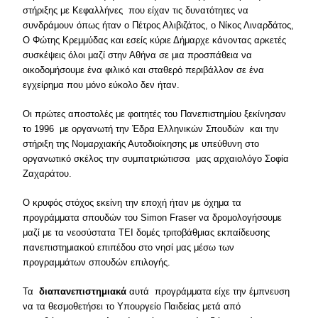
στήριξης με Κεφαλλήνες που είχαν τις δυνατότητες να
συνδράμουν όπως ήταν ο Πέτρος Αλιβιζάτος, ο Νίκος Λιναρδάτος,
Ο Φώτης Κρεμμύδας και εσείς κύριε Δήμαρχε κάνοντας αρκετές
συσκέψεις όλοι μαζί στην Αθήνα σε μια προσπάθεια να
οικοδομήσουμε ένα φιλικό και σταθερό περιβάλλον σε ένα
εγχείρημα που μόνο εύκολο δεν ήταν.
Οι πρώτες αποστολές με φοιτητές του Πανεπιστημίου ξεκίνησαν
το 1996 με οργανωτή την Έδρα Ελληνικών Σπουδών και την
στήριξη της Νομαρχιακής Αυτοδιοίκησης με υπεύθυνη στο
οργανωτικό σκέλος την συμπατριώτισσα μας αρχαιολόγο Σοφία
Ζαχαράτου.
Ο κρυφός στόχος εκείνη την εποχή ήταν με όχημα τα
προγράμματα σπουδών του Simon Fraser να δρομολογήσουμε
μαζί με τα νεοσύστατα ΤΕΙ δομές τριτοβάθμιας εκπαίδευσης
πανεπιστημιακού επιπέδου στο νησί μας μέσω των
προγραμμάτων σπουδών επιλογής.
Τα
διαπανεπιστημιακά
αυτά προγράμματα είχε την έμπνευση
να τα θεσμοθετήσει το Υπουργείο Παιδείας μετά από