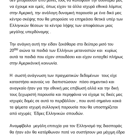
δεν μπορούσαν από μόνες τους να καλύψουν την αδυναμία μας
να έχουμε και εμείς, όπως είχαν τα άλλα ισχυρά εθνικά λόμπυς
στην Αμερική, την ανάλογη δυναμική παρουσία με ένα δικό μας
κέντρο σκέψης που θα μπορούσε να επηρεάσει θετικά υπέρ των
Ελληνικών θέσεων τα κέντρα λήψης των αποφάσεων μιας
μεγάλης υπερδύναμης .
Την ανάγκη αυτή την είδαν ξεκάθαρα στο δεύτερο μισό του
ου
20
αιώνα τα παιδιά των Ελλήνων μεταναστών και κυρίως
αυτά τα παιδιά που είχαν σπουδάσει και είχαν ενταχθεί πλήρως
στην Αμερικάνική κοινωνία.
Η σωστή ανάγνωση των πραγματικών δεδομένων τους είχε
καταστήσει ικανούς να διαπιστώσουν πόσο σημαντικό και
αναγκαίο ήταν για την εθνική μας επιβίωσή αλλά και την δική
τους ξεχωριστή παρουσία και περηφάνια να είχαμε τις δικές μας
ισχυρές δομές σε αυτό το περιβάλλον , που αυτό σημαίνει κακά
τα ψέματα ισχυρή συλλογική παρουσία που θα υποστηρίζεται
από ισχυρές Έδρες Ελληνικών σπουδών.
Αναμφίβολα μεγάλη επιτυχία για τον Ελληνισμό της διασποράς
θα ήταν εάν θα κατόρθωναν ποτέ να συστήσουν μια μάχιμη έδρα