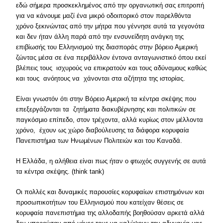
εδώ σήμερα προσκεκλημένος από την οργανωτική σας επιτροπή
για να κάνουμε μαζί ένα μικρό οδοιπορικό στον παρελθόντα
χρόνο ξεκινώντας από την μήτρα που γέννησε αυτά τα γεγονότα
και δεν ήταν άλλη παρά από την ενσυνείδητη ανάγκη της
επιβίωσής του Ελληνισμού της διασποράς στην βόρειο Αμερική
ζώντας μέσα σε ένα περιβάλλον έντονα ανταγωνιστικό όπου εκεί
βλέπεις τους ισχυρούς να επικρατούν και τους αδύναμους καθώς
και τους ανόητους να χάνονται στα αζήτητα της ιστορίας.
Είναι γνωστόν ότι στην Βόρειο Αμερική τα κέντρα σκέψης που
επεξεργάζονται τα ζητήματα διακυβέρνησης και πολιτικών σε
παγκόσμιο επίπεδο, στον τρέχοντα, αλλά κυρίως στον μέλλοντα
χρόνο, έχουν ως χώρο διαβούλευσης τα διάφορα κορυφαία
Πανεπιστήμια των Ηνωμένων Πολιτειών και του Καναδά.
Η Ελλάδα, η αλήθεια είναι πως ήταν ο φτωχός συγγενής σε αυτά
τα κέντρα σκέψης. (think tank)
Οι πολλές και δυναμικές παρουσίες κορυφαίων επιστημόνων και
προσωπικοτήτων του Ελληνισμού που κατείχαν θέσεις σε
κορυφαία πανεπιστήμια της αλλοδαπής βοηθούσαν αρκετά αλλά