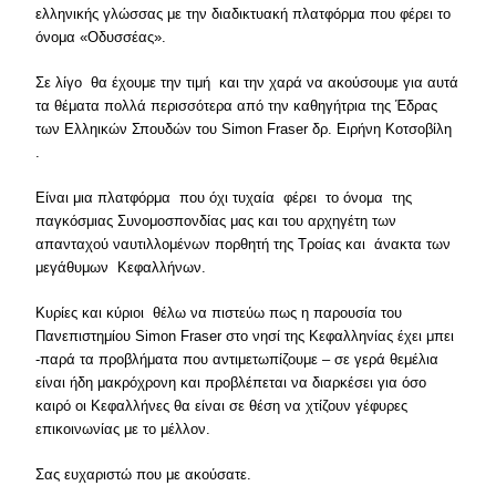
ελληνικής γλώσσας με την διαδικτυακή πλατφόρμα που φέρει το
όνομα «Οδυσσέας».
Σε λίγο θα έχουμε την τιμή και την χαρά να ακούσουμε για αυτά
τα θέματα πολλά περισσότερα από την καθηγήτρια της Έδρας
των Ελληικών Σπουδών του Simon Fraser δρ. Ειρήνη Κοτσοβίλη
.
Είναι μια πλατφόρμα που όχι τυχαία φέρει το όνομα της
παγκόσμιας Συνομοσπονδίας μας και του αρχηγέτη των
απανταχού ναυτιλλομένων πορθητή της Τροίας και άνακτα των
μεγάθυμων Κεφαλλήνων.
Κυρίες και κύριοι θέλω να πιστεύω πως η παρουσία του
Πανεπιστημίου Simon Fraser στο νησί της Κεφαλληνίας έχει μπει
-παρά τα προβλήματα που αντιμετωπίζουμε – σε γερά θεμέλια
είναι ήδη μακρόχρονη και προβλέπεται να διαρκέσει για όσο
καιρό οι Κεφαλλήνες θα είναι σε θέση να χτίζουν γέφυρες
επικοινωνίας με το μέλλον.
Σας ευχαριστώ που με ακούσατε.