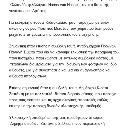
Ολλανδός φιλέλληνας Hanns van Hasselt, είναι ο θείος της
γυναίκας μου Αριέττης.
Για κεντρική αίθουσα διδασκαλίας μας παραχώρησε εκών
άκων ο γιος μου Φίλιππος Μεταξάς τον χώρο που διατηρούσε
μέχρι τότε τα γραφεία της τουριστικής του επιχείρησης.
Σημαντική ήταν επίσης η συμβολή του τ. Αντιδημάρχου Πρόννων
Παναγή Σιμωτά που για να κάνουμε ελκυστική την παραμονή του
πανεπιστημίου παρεχώρησε με εντελώς συμβολικό κόστος 14
τετράκλινα διαμερίσματα για την διαμονή των φοιτητών και δύο
αίθουσες, μια για συνεστιάσεις και μια για αναγνωστήριο και
αίθουσα υπολογιστών.
Επίσης σημαντική ήταν η συμβολή του τ. Δημάρχου Κώστα
Ζαπάντη με τα πολλαπλά δείπνα δωρεάν σίτισης που παρείχε
προς τους φοιτητές και τις αρχαιολογικές αποστολές καθώς
επίσης με την παροχή δωρεάν υλικοτεχνικής υποδομής.
Υλικοτεχνική υποδομή επίσης μας προσέφεραν οι κύριοι
Δημήτρης Ξυδιάς, Ζαπάντης Στέλιος, η νυν περιφερειακή