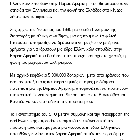
Ελληνικών Σπουδών στην Βόρειο Αμερική που θα μπορούσε να
στηρίξει τον Ελληνισμό και την φωνή της Ελλάδος στα κέντρα
λήψης των αποφάσεων.
Στις αρχές της δεκαετίας του 1990 μια ομάδα Ελλήνων της
διασποράς με εθνική συνείδηση, μια ας πούμε «νέα φιλική
Εταιρεία», αποφασίζει να δράσει και να μαζέψουν με έρανο
χρήματα για να ιδρύσουν μια έδρα Ελληνικών σπουδών στην
Βόρειο Αμερική που θα ήταν στην πράξη, και όχι στα χαρτιά, η
φωνή του μαχόμενου Ελληνισμού.
Με αρχικό κεφάλαιο 5.000.000 δολαρίων μετά από εράνους που
έκαναν μεταξύ τους και διερευνητικές επαφές με διάφορα
πανεπιστήμια της Βορείου Αμερικής αποφασίζεται να προτείνουν
στο κρατικό Πανεπιστήμιο του Simon Fraser στο Βανκούβερ του
Καναδά να κάνει αποδεκτή την πρότασή τους.
Το Πανεπιστήμιο του SFU με την συμβολή και την παρέμβαση της
εκεί Ελληνικής παροικίας αποφασίζει να κάνει δεκτή την
πρόταση τους και πράγματι μια νεοσύστατη έδρα Ελληνικών
σπουδών γεννιέται στην βόρειο Αμερική αυτήν την φορά όχι με