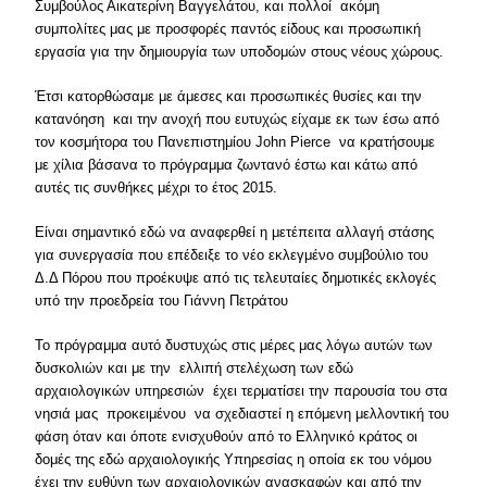
Συμβούλος Αικατερίνη Βαγγελάτου, και πολλοί ακόμη
συμπολίτες μας με προσφορές παντός είδους και προσωπική
εργασία για την δημιουργία των υποδομών στους νέους χώρους.
Έτσι κατορθώσαμε με άμεσες και προσωπικές θυσίες και την
κατανόηση και την ανοχή που ευτυχώς είχαμε εκ των έσω από
τον κοσμήτορα του Πανεπιστημίου John Pierce να κρατήσουμε
με χίλια βάσανα το πρόγραμμα ζωντανό έστω και κάτω από
αυτές τις συνθήκες μέχρι το έτος 2015.
Είναι σημαντικό εδώ να αναφερθεί η μετέπειτα αλλαγή στάσης
για συνεργασία που επέδειξε το νέο εκλεγμένο συμβούλιο του
Δ.Δ Πόρου που προέκυψε από τις τελευταίες δημοτικές εκλογές
υπό την προεδρεία του Γιάννη Πετράτου
Το πρόγραμμα αυτό δυστυχώς στις μέρες μας λόγω αυτών των
δυσκολιών και με την ελλιπή στελέχωση των εδώ
αρχαιολογικών υπηρεσιών έχει τερματίσει την παρουσία του στα
νησιά μας προκειμένου να σχεδιαστεί η επόμενη μελλοντική του
φάση όταν και όποτε ενισχυθούν από το Ελληνικό κράτος οι
δομές της εδώ αρχαιολογικής Υπηρεσίας η οποία εκ του νόμου
έχει την ευθύνη των αρχαιολογικών ανασκαφών και από την