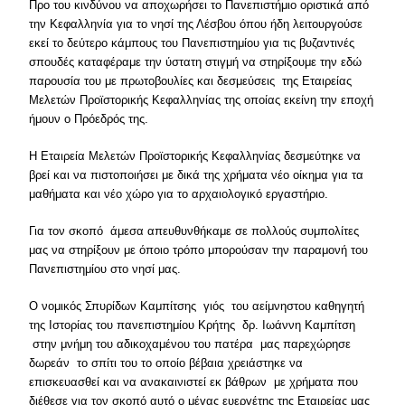
Προ του κινδύνου να αποχωρήσει το Πανεπιστήμιο οριστικά από
την Κεφαλληνία για το νησί της Λέσβου όπου ήδη λειτουργούσε
εκεί το δεύτερο κάμπους του Πανεπιστημίου για τις βυζαντινές
σπουδές καταφέραμε την ύστατη στιγμή να στηρίξουμε την εδώ
παρουσία του με πρωτοβουλίες και δεσμεύσεις της Εταιρείας
Μελετών Προϊστορικής Κεφαλληνίας της οποίας εκείνη την εποχή
ήμουν ο Πρόεδρός της.
Η Εταιρεία Μελετών Προϊστορικής Κεφαλληνίας δεσμεύτηκε να
βρεί και να πιστοποιήσει με δικά της χρήματα νέο οίκημα για τα
μαθήματα και νέο χώρο για το αρχαιολογικό εργαστήριο.
Για τον σκοπό άμεσα απευθυνθήκαμε σε πολλούς συμπολίτες
μας να στηρίξουν με όποιο τρόπο μπορούσαν την παραμονή του
Πανεπιστημίου στο νησί μας.
Ο νομικός Σπυρίδων Καμπίτσης γιός του αείμνηστου καθηγητή
της Ιστορίας του πανεπιστημίου Κρήτης δρ. Ιωάννη Καμπίτση
στην μνήμη του αδικοχαμένου του πατέρα μας παρεχώρησε
δωρεάν το σπίτι του το οποίο βέβαια χρειάστηκε να
επισκευασθεί και να ανακαινιστεί εκ βάθρων με χρήματα που
διέθεσε για τον σκοπό αυτό ο μέγας ευεργέτης της Εταιρείας μας