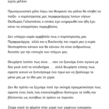
εγγύς μέλλον.
Πρωταγωνιστικό ρόλο λόγω του θεσμικού του ρόλου θα κληθεί να
παίξει ο συμπατριώτης μας περιφερειάρχης Ιονίων νήσων
Θεόδωρος Γαλιατσάτος ο οποίος έχει ενημερωθεί και ήδη έχει
κάνει τις απαραίτητες παρεμβάσεις.
Δεν υπάρχει καμία αμφιβολία πως ο συμπατριώτης μας
Περιφερειάρχης αλλά και η Βουλευτής του νομού μας η κυρία
Θεοπεφτάτου κάνουν και θα κάνουν ότι είναι ανθρωπίνως
δυνατόν για την επιτυχία των στόχων μας.
Θεωρήστε λοιπόν πως είναι…. σαν να ξεκινάμε έναν αγώνα με
δύο γκολ από τα αποδυτήρια….. αλλά θεωρήστε επίσης πως
είμαστε ικανοί να ξυπνήσουμε ένα πρωί και να βγάλουμε τα
μάτια μας με τα ίδια μας τα χέρια.
Δεν θα πρέπει να ξεχνάμε ποτέ την σκληρή πραγματικότητα πως
είμαστε ένας λαός που επαναλαμβάνει δυστυχώς τα λάθη του
βλέποντας ως συνήθως τα τραίνα να περνούν.
Ζούμε κακά τα ψέματα στην χώρα των χαμένων ευκαιριών.