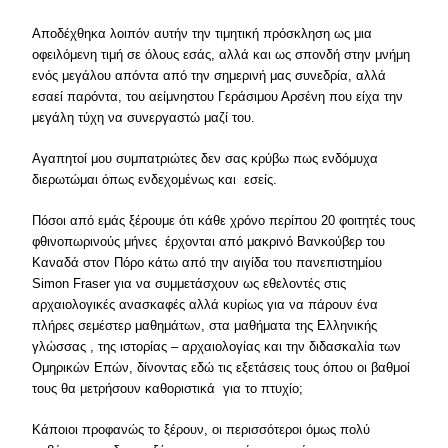
Αποδέχθηκα λοιπόν αυτήν την τιμητική πρόσκληση ως μια
οφειλόμενη τιμή σε όλους εσάς, αλλά και ως σπονδή στην μνήμη
ενός μεγάλου απόντα από την σημερινή μας συνεδρία, αλλά
εσαεί παρόντα, του αείμνηστου Γεράσιμου Αρσένη που είχα την
μεγάλη τύχη να συνεργαστώ μαζί του.
Αγαπητοί μου συμπατριώτες δεν σας κρύβω πως ενδόμυχα
διερωτώμαι όπως ενδεχομένως και εσείς.
Πόσοι από εμάς ξέρουμε ότι κάθε χρόνο περίπου 20 φοιτητές τους
φθινοπωρινούς μήνες έρχονται από μακρινό Βανκούβερ του
Καναδά στον Πόρο κάτω από την αιγίδα του πανεπιστημίου
Simon Fraser για να συμμετάσχουν ως εθελοντές στις
αρχαιολογικές ανασκαφές αλλά κυρίως για να πάρουν ένα
πλήρες σεμέστερ μαθημάτων, στα μαθήματα της Ελληνικής
γλώσσας , της ιστορίας – αρχαιολογίας και την διδασκαλία των
Ομηρικών Επών, δίνοντας εδώ τις εξετάσεις τους όπου οι βαθμοί
τους θα μετρήσουν καθοριστικά για το πτυχίο;
Κάποιοι προφανώς το ξέρουν, οι περισσότεροι όμως πολύ