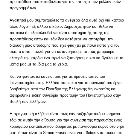
προσπάθεια που καταβάλατε για την επιτυχία των μελλοντικών
προγραμμάτων.
Αγαπητοί μου συμπατριώτες τα ανέφερα όλα αυτά όχι για κάποιο
άλλο λόγο – εξ άλλου ο κύριος Δήμαρχος ήταν και θέλω να
πιστεύω ότι εξακολουθεί να είναι υποστηρικτής αυτής της
προσπάθειας έστω και εάν δεν κατάφερε να αποτρέψει την
διάλυση μιας υποδομής που είχε φτιαχτεί με πολύ κόπο για τον
σκοπό αυτό – αλλά για να κατανοήσουμε το πως μπορούμε
ελαφρά την καρδία ένα πρωί να ξυπνήσουμε και να βγάλουμε τα
μάτια μας με τα ίδια μας τα χέρια.
Και να φανταστεί κανείς πως για τις δράσεις αυτές του
Πανεπιστημίου στην Ελλάδα όπως και για το συνολικό του έργο
βραβεύτηκε από τον Πρόεδρο της Ελληνικής Δημοκρατίας και
αφιερώθηκε ειδική συνεδρία προς τιμήν του Πανεπιστημίου στην
Βουλή των Ελλήνων.
Η πραγματική αλήθεια είναι πως εάν συζητάμε ακόμα σήμερα
εδώ σε αυτήν την αίθουσα για την συνέχιση της παρουσίας ενός
κορυφαίου εκπαιδευτικού ιδρύματος με παγκόσμιο κύρος στο νησί
μας όπως είναι το Simon Fraser είναι γιατί βρίσκονται ακόμη σε