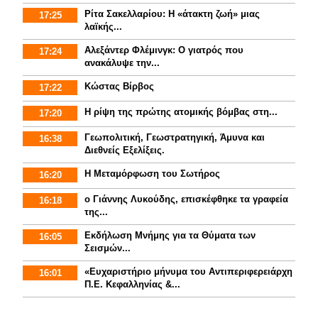
Ρίτα Σακελλαρίου: Η «άτακτη ζωή» μιας
17:25
λαϊκής...
Αλεξάντερ Φλέμινγκ: Ο γιατρός που
17:24
ανακάλυψε την...
Κώστας Βίρβος
17:22
Η ρίψη της πρώτης ατομικής βόμβας στη...
17:20
Γεωπολιτική, Γεωστρατηγική, Άμυνα και
16:38
Διεθνείς Εξελίξεις.
Η Μεταμόρφωση του Σωτήρος
16:20
ο Γιάννης Λυκούδης, επισκέφθηκε τα γραφεία
16:18
της...
Εκδήλωση Μνήμης για τα Θύματα των
16:05
Σεισμών...
«Ευχαριστήριο μήνυμα του Αντιπεριφερειάρχη
16:01
Π.Ε. Κεφαλληνίας &...