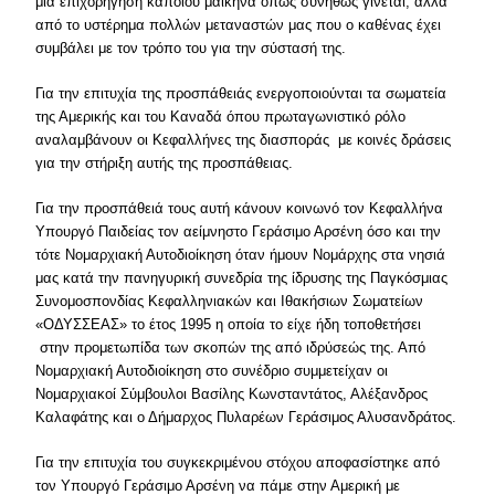
μια επιχορήγηση κάποιου μαικήνα όπως συνήθως γίνεται, αλλά
από το υστέρημα πολλών μεταναστών μας που ο καθένας έχει
συμβάλει με τον τρόπο του για την σύστασή της.
Για την επιτυχία της προσπάθειάς ενεργοποιούνται τα σωματεία
της Αμερικής και του Καναδά όπου πρωταγωνιστικό ρόλο
αναλαμβάνουν οι Κεφαλλήνες της διασποράς με κοινές δράσεις
για την στήριξη αυτής της προσπάθειας.
Για την προσπάθειά τους αυτή κάνουν κοινωνό τον Κεφαλλήνα
Υπουργό Παιδείας τον αείμνηστο Γεράσιμο Αρσένη όσο και την
τότε Νομαρχιακή Αυτοδιοίκηση όταν ήμουν Νομάρχης στα νησιά
μας κατά την πανηγυρική συνεδρία της ίδρυσης της Παγκόσμιας
Συνομοσπονδίας Κεφαλληνιακών και Ιθακήσιων Σωματείων
«ΟΔΥΣΣΕΑΣ» το έτος 1995 η οποία το είχε ήδη τοποθετήσει
στην προμετωπίδα των σκοπών της από ιδρύσεώς της. Από
Νομαρχιακή Αυτοδιοίκηση στο συνέδριο συμμετείχαν οι
Νομαρχιακοί Σύμβουλοι Βασίλης Κωνσταντάτος, Αλέξανδρος
Καλαφάτης και ο Δήμαρχος Πυλαρέων Γεράσιμος Αλυσανδράτος.
Για την επιτυχία του συγκεκριμένου στόχου αποφασίστηκε από
τον Υπουργό Γεράσιμο Αρσένη να πάμε στην Αμερική με