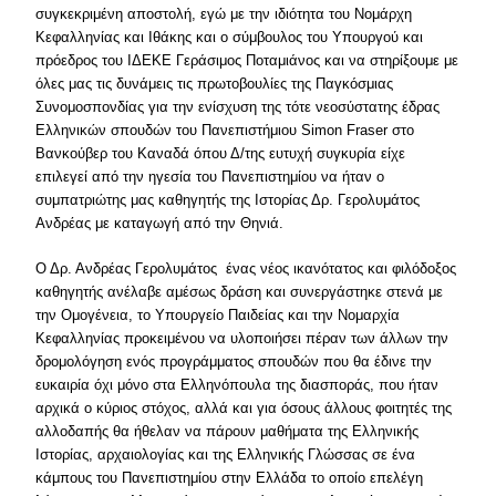
συγκεκριμένη αποστολή, εγώ με την ιδιότητα του Νομάρχη
Κεφαλληνίας και Ιθάκης και ο σύμβουλος του Υπουργού και
πρόεδρος του ΙΔΕΚΕ Γεράσιμος Ποταμιάνος και να στηρίξουμε με
όλες μας τις δυνάμεις τις πρωτοβουλίες της Παγκόσμιας
Συνομοσπονδίας για την ενίσχυση της τότε νεοσύστατης έδρας
Ελληνικών σπουδών του Πανεπιστήμιου Simon Fraser στο
Βανκούβερ του Καναδά όπου Δ/της ευτυχή συγκυρία είχε
επιλεγεί από την ηγεσία του Πανεπιστημίου να ήταν ο
συμπατριώτης μας καθηγητής της Ιστορίας Δρ. Γερολυμάτος
Ανδρέας με καταγωγή από την Θηνιά.
Ο Δρ. Ανδρέας Γερολυμάτος ένας νέος ικανότατος και φιλόδοξος
καθηγητής ανέλαβε αμέσως δράση και συνεργάστηκε στενά με
την Ομογένεια, το Υπουργείο Παιδείας και την Νομαρχία
Κεφαλληνίας προκειμένου να υλοποιήσει πέραν των άλλων την
δρομολόγηση ενός προγράμματος σπουδών που θα έδινε την
ευκαιρία όχι μόνο στα Ελληνόπουλα της διασποράς, που ήταν
αρχικά ο κύριος στόχος, αλλά και για όσους άλλους φοιτητές της
αλλοδαπής θα ήθελαν να πάρουν μαθήματα της Ελληνικής
Ιστορίας, αρχαιολογίας και της Ελληνικής Γλώσσας σε ένα
κάμπους του Πανεπιστημίου στην Ελλάδα το οποίο επελέγη