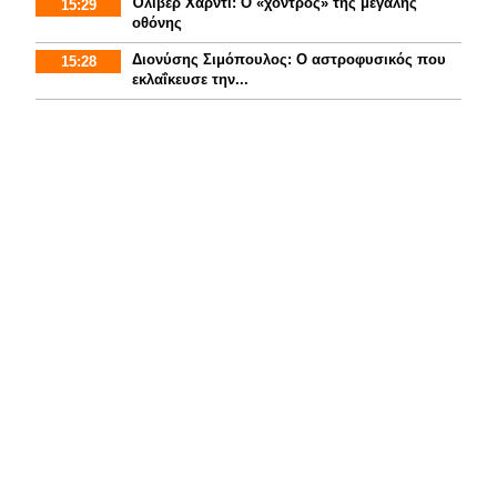
Όλιβερ Χάρντι: Ο «χοντρός» της μεγάλης
15:29
οθόνης
Διονύσης Σιμόπουλος: Ο αστροφυσικός που
15:28
εκλαΐκευσε την...