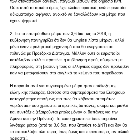
των στεγαστικών δανείων, πάγωμα μισθών στο δημόσιο κλπ.
Ούτε αυτό το πακέτο όμως έχει κλείσει οριστικά, ενώ ευρωπαίοι
αξιωματούχοι αφήνουν ανοικτό να ξαναλλάξουν και μέτρα που
έχουν ψηφιστεί.
2. Για τα επιπρόσθετα μέτρα των 3,6 δισ. ως το 2018, η
κυβέρνηση πανηγυρίζει ότι δεν θα ψηφίσει λίστα μέτρων, αλλά
μόνο έναν προληπτικό μηχανισμό που θα ενεργοποιείται
πιθανώς με Προεδρικό Διάταγμα. Μάλλον ούτε οι ευρωπαίοι
κατάλαβαν καλά τι προτείνει η κυβέρνηση αφού, σύμφωνα με
πληροφορίες, στη βιασύνη τους οι ελληνικές αρχές δεν πρόλαβαν
καν να μεταφράσουν στα αγγλικά το κείμενο που παρέδωσαν.
Η αοριστία αντί για συγκεκριμένα μέτρα ήταν επιδίωξη της
ελληνικής πλευράς. Ωστόσο στα συμπεράσματα του Eurogroup
καταγράφτηκε επισήμως πια πως θα κόβονται αυτομάτως
«οριζόντια» όσο χρειαστεί οι κρατικές δαπάνες, ακόμα και μισθοί
και συντάξεις (εξαιρούνται ρητώς μόνον οι δαπάνες για την
Άμυνα και την Πρόνοια). Το «όσο χρειαστεί» ίσως σημαίνει
λιγότερα μέτρα (από τα 3,6 δισ. που ζητούσε το ΔΝΤ) και δεν θα
τα αποκαλύψει όλα τώρα, ίσως όμως και περισσότερα, αν τελικά
χρειαστεί.