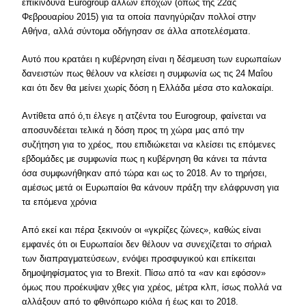
επικίνδυνα Eurogroup άλλων εποχών (όπως της 22ας
Φεβρουαρίου 2015) για τα οποία πανηγύριζαν πολλοί στην
Αθήνα, αλλά σύντομα οδήγησαν σε άλλα αποτελέσματα.
Αυτό που κρατάει η κυβέρνηση είναι η δέσμευση των ευρωπαίων
δανειστών πως θέλουν να κλείσει η συμφωνία ως τις 24 Μαΐου
και ότι δεν θα μείνει χωρίς δόση η Ελλάδα μέσα στο καλοκαίρι.
Αντίθετα από ό,τι έλεγε η ατζέντα του Eurogroup, φαίνεται να
αποσυνδέεται τελικά η δόση προς τη χώρα μας από την
συζήτηση για το χρέος, που επιδιώκεται να κλείσει τις επόμενες
εβδομάδες με συμφωνία πως η κυβέρνηση θα κάνει τα πάντα
όσα συμφωνήθηκαν από τώρα και ως το 2018. Αν το τηρήσει,
αμέσως μετά οι Ευρωπαίοι θα κάνουν πράξη την ελάφρυνση για
τα επόμενα χρόνια
Από εκεί και πέρα ξεκινούν οι «γκρίζες ζώνες», καθώς είναι
εμφανές ότι οι Ευρωπαίοι δεν θέλουν να συνεχίζεται το σήριαλ
των διαπραγματεύσεων, ενόψει προσφυγικού και επίκειται
δημοψηφίσματος για το Brexit. Πίσω από τα «αν και εφόσον»
όμως που προέκυψαν χθες για χρέος, μέτρα κλπ, ίσως πολλά να
αλλάξουν από το φθινόπωρο κιόλα ή έως και το 2018.