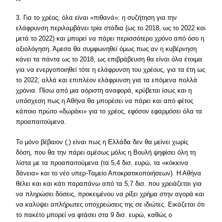
3. Για το χρέος, όλα είναι «πιθανά»: η συζήτηση για την
ελάφρυνση περιλαμβάνει τρία στάδια (ως το 2018, ως το 2022 και
μετά το 2022) και μπορεί να πάρει περισσότερο χρόνο από όσο η
αξιολόγηση. Άμεσα θα συμφωνηθεί όμως πως αν η κυβέρνηση
κάνει τα πάντα ως το 2018, ως επιβράβευση θα είναι όλα έτοιμα
για να ενεργοποιηθεί τότε η ελάφρυνση του χρέους, για τα έτη ως
το 2022, αλλά και επιπλέον ελάφρυνση για τα επόμενα πολλά
χρόνια. Πίσω από μια αόριστη αναφορά, κρύβεται ίσως και η
υπόσχεση πως η Αθήνα θα μπορέσει να πάρει και από φέτος
κάποιο πρώτο «δωράκι» για το χρέος, εφόσον εφαρμόσει όλα τα
προαπαιτούμενα.
Το μόνο βέβαιον (;) είναι πως η Ελλάδα δεν θα μείνει χωρίς
δόση, που θα την πάρει αμέσως μόλις η Βουλή ψηφίσει όλη τη
λίστα με τα προαπαιτούμενα (τα 5,4 δισ. ευρώ, τα «κόκκινα
δάνεια» και το νέο υπερ-Ταμείο Αποκρατικοποιήσεων). Η Αθήνα
θέλει και και κάτι παραπάνω από τα 5,7 δισ. που χρειάζεται για
να πληρώσει δόσεις, προκειμένου να ρίξει χρήμα στην αγορά και
να καλύψει απλήρωτες υποχρεώσεις της σε ιδιώτες. Εικάζεται ότι
το πακέτο μπορεί να φτάσει στα 9 δισ. ευρώ, καθώς ο