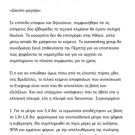
«Δίκοπο μαχαίρι»
Σε επίπεδο επαφών και δηλώσεων, συμφωνήθηκε ότι τις
επόμενες δύο εβδομάδες τα τεχνικά κλιμάκια θα έχουν σκληρή
δουλειά. Το κουαρτέτο δεν θα επιστρέψει στην Αθήνα, αλλά
μέσω emails θα γράφονται τα κείμενα. To euroworking group θα
συνεδριάσει ξανά (πιθανότατα την Πέμπτη) για να εποπτεύσει
πώς ψηφίζονται τα νομοσχέδια και για να αρχίσει να
συμπληρώνει το πλαίσιο συμφωνίας για το χρέος.
Ό,τι και αν ειπώθηκε όμως πίσω από τις κλειστές πόρτες χθες
στις Βρυξέλλες, το τελικό κείμενο αποφάσεων που ανακοίνωσε
το Eurgroup είναι αυτό που θα αποτελέσει τη βάση των
εξελίξεων. Και εκεί υπάρχουν «ασάφειες» που τις ήθελε είτε η
ελληνική πλευρά, είτε η πλευρά των δανειστών. Συγκεκριμένα:
1. Για τα μέτρα των 5,4 δισ. οι ευρωπαίοι αποδέχτηκαν ως βάση
τα 1,8+1,8 δισ. φορολογικά και συνταιοδοτικά μέτρα που ψήφισε
η κυβέρνηση. Θα συμπληρωθεί σε λίγες μέρες με τις αυξήσεις
ΦΠΑ και εμμέσων φόρων, με την απελευθέρωση της πώλησης