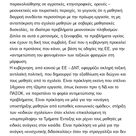
παρακολούθησης σε αγροτικές, κτηνοτροφικές, ορεινές –
μειονεκτικές και τουριστικές περιοχές, το γεγονός ότι η μαθητική
διαρροή συνδέεται περισσότερο με την πρόωρη εργασία, τη μη
ανταπόκριση στο σχολείο μαθητών με σοβαρές μαθησιακές
δυσκολίες, τα ιδιαίτερα προβλήματα μειονοτικών πληθυσμών.
Δίπλα σε αυτά ο ρατσισμός, η ξενοφοβία, τα προβλήματα υγείας
κοκ έχουν τη δική τους συμβολή. Εκεί που η κυβέρνηση προκαλεί
είναι οι προτάσεις που κάνει, με βάση τις οδηγίες της ΕΕ, για την
«αντιμετώπιση του φαινομένου» των ταξικών φραγμών στη
μόρφωση.
Η κυβέρνηση, από κοινού με ΕΕ – ΔΝΤ, εφαρμόζει σκληρή ταξική
αντιλαϊκή πολιτική, που δημιουργεί την εξαθλίωση και διώχνει και
τους μαθητές από το σχολείο. Είναι πρόκληση εκείνη που στέλνει
14χρονα στη τζάμπα εργασία, όπως έκαναν πριν η ΝΔ και το
ΠΑΣΟΚ, να παριστάνει το φορέα αντιμετώπισης του
προβλήματος. Είναι πρόκληση να μιλά για την «ανάγκη
υποστήριξης μαθητών από ευπαθείς κοινωνικές ομάδες», στήριξη
των «ειδικών σχολείων» όταν κλείνει επικαλούμενη τη
«συμπερίληψη» τα Τμήματα Ένταξης και ρίχνει τους μαθητές με
ειδικές ανάγκες στον καιάδα. Είναι πρόκληση να μιλά για την
ανάγκη «ενισχυτικής διδασκαλίας» όταν την στραγγαλίζει και δεν