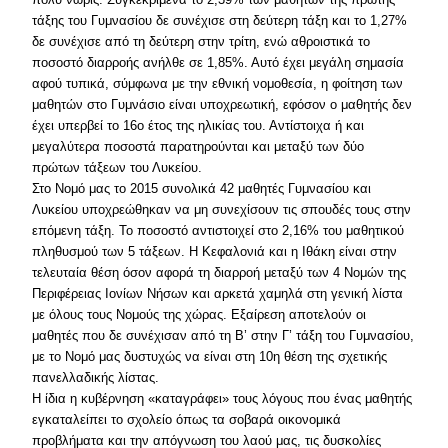
τάξης του Γυμνασίου δε συνέχισε στη δεύτερη τάξη και το 1,27%
δε συνέχισε από τη δεύτερη στην τρίτη, ενώ αθροιστικά το
ποσοστό διαρροής ανήλθε σε 1,85%. Αυτό έχει μεγάλη σημασία
αφού τυπικά, σύμφωνα με την εθνική νομοθεσία, η φοίτηση των
μαθητών στο Γυμνάσιο είναι υποχρεωτική, εφόσον ο μαθητής δεν
έχει υπερβεί το 16ο έτος της ηλικίας του. Αντίστοιχα ή και
μεγαλύτερα ποσοστά παρατηρούνται και μεταξύ των δύο
πρώτων τάξεων του Λυκείου.
Στο Νομό μας το 2015 συνολικά 42 μαθητές Γυμνασίου και
Λυκείου υποχρεώθηκαν να μη συνεχίσουν τις σπουδές τους στην
επόμενη τάξη. Το ποσοστό αντιστοιχεί στο 2,16% του μαθητικού
πληθυσμού των 5 τάξεων. Η Κεφαλονιά και η Ιθάκη είναι στην
τελευταία θέση όσον αφορά τη διαρροή μεταξύ των 4 Νομών της
Περιφέρειας Ιονίων Νήσων και αρκετά χαμηλά στη γενική λίστα
με όλους τους Νομούς της χώρας. Εξαίρεση αποτελούν οι
μαθητές που δε συνέχισαν από τη Β’ στην Γ’ τάξη του Γυμνασίου,
με το Νομό μας δυστυχώς να είναι στη 10η θέση της σχετικής
πανελλαδικής λίστας.
Η ίδια η κυβέρνηση «καταγράφει» τους λόγους που ένας μαθητής
εγκαταλείπει το σχολείο όπως τα σοβαρά οικονομικά
προβλήματα και την απόγνωση του λαού μας, τις δυσκολίες