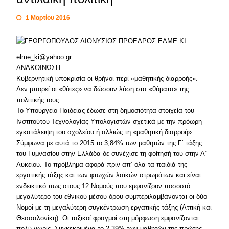
1 Μαρτίου 2016
elme_ki@yahoo.gr
ΑΝΑΚΟΙΝΩΣΗ
Κυβερνητική υποκρισία οι θρήνοι περί «μαθητικής διαρροής».
Δεν μπορεί οι «θύτες» να δώσουν λύση στα «θύματα» της
πολιτικής τους.
Το Υπουργείο Παιδείας έδωσε στη δημοσιότητα στοιχεία του
Ινστιτούτου Τεχνολογίας Υπολογιστών σχετικά με την πρόωρη
εγκατάλειψη του σχολείου ή αλλιώς τη «μαθητική διαρροή».
Σύμφωνα με αυτά το 2015 το 3,84% των μαθητών της Γ΄ τάξης
του Γυμνασίου στην Ελλάδα δε συνέχισε τη φοίτησή του στην Α΄
Λυκείου. Το πρόβλημα αφορά πριν απ’ όλα τα παιδιά της
εργατικής τάξης και των φτωχών λαϊκών στρωμάτων και είναι
ενδεικτικό πως στους 12 Νομούς που εμφανίζουν ποσοστό
μεγαλύτερο του εθνικού μέσου όρου συμπεριλαμβάνονται οι δύο
Νομοί με τη μεγαλύτερη συγκέντρωση εργατικής τάξης (Αττική και
Θεσσαλονίκη). Οι ταξικοί φραγμοί στη μόρφωση εμφανίζονται
πολύ νωρίς. Συγκεκριμένα το 2,39% των μαθητών της πρώτης