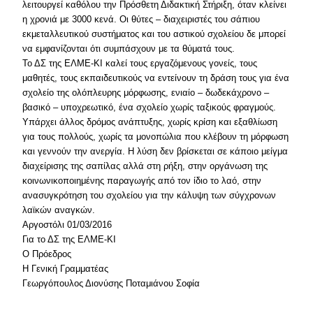
λειτουργεί καθόλου την Πρόσθετη Διδακτική Στήριξη, όταν κλείνει
η χρονιά με 3000 κενά. Οι θύτες – διαχειριστές του σάπιου
εκμεταλλευτικού συστήματος και του αστικού σχολείου δε μπορεί
να εμφανίζονται ότι συμπάσχουν με τα θύματά τους.
Το ΔΣ της ΕΛΜΕ-ΚΙ καλεί τους εργαζόμενους γονείς, τους
μαθητές, τους εκπαιδευτικούς να εντείνουν τη δράση τους για ένα
σχολείο της ολόπλευρης μόρφωσης, ενιαίο – δωδεκάχρονο –
βασικό – υποχρεωτικό, ένα σχολείο χωρίς ταξικούς φραγμούς.
Υπάρχει άλλος δρόμος ανάπτυξης, χωρίς κρίση και εξαθλίωση
για τους πολλούς, χωρίς τα μονοπώλια που κλέβουν τη μόρφωση
και γεννούν την ανεργία. Η λύση δεν βρίσκεται σε κάποιο μείγμα
διαχείρισης της σαπίλας αλλά στη ρήξη, στην οργάνωση της
κοινωνικοποιημένης παραγωγής από τον ίδιο το λαό, στην
ανασυγκρότηση του σχολείου για την κάλυψη των σύγχρονων
λαϊκών αναγκών.
Αργοστόλι 01/03/2016
Για το ΔΣ της ΕΛΜΕ-ΚΙ
Ο Πρόεδρος
Η Γενική Γραμματέας
Γεωργόπουλος Διονύσης Ποταμιάνου Σοφία