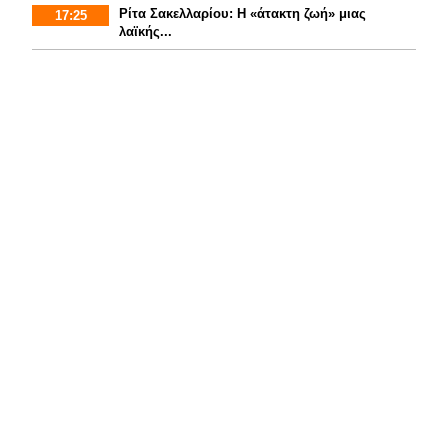
Ρίτα Σακελλαρίου: Η «άτακτη ζωή» μιας
17:25
λαϊκής...