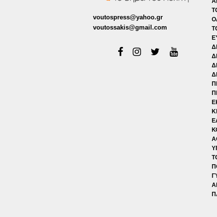
Α
Τ
voutospress@yahoo.gr
Ο
voutossakis@gmail.com
Τ
Ε
Δ
Δ
Δ
Δ
Π
Π
Ε
Κ
Ε
Κ
Α
Υ
Τ
Π
Γ
Α
Π