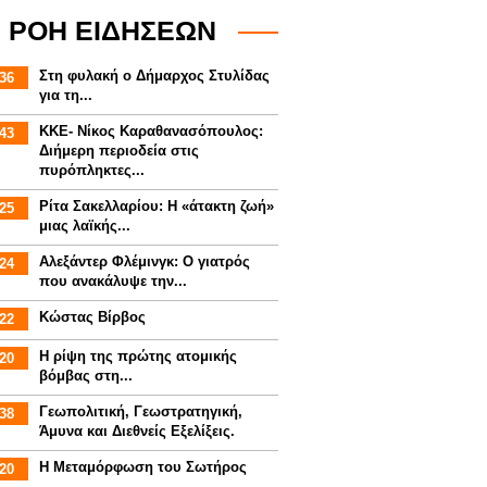
ΡΟΗ ΕΙΔΗΣΕΩΝ
Στη φυλακή ο Δήμαρχος Στυλίδας
36
για τη...
ΚΚΕ- Νίκος Καραθανασόπουλος:
43
Διήμερη περιοδεία στις
πυρόπληκτες...
Ρίτα Σακελλαρίου: Η «άτακτη ζωή»
25
μιας λαϊκής...
Αλεξάντερ Φλέμινγκ: Ο γιατρός
24
που ανακάλυψε την...
Κώστας Βίρβος
22
Η ρίψη της πρώτης ατομικής
20
βόμβας στη...
Γεωπολιτική, Γεωστρατηγική,
38
Άμυνα και Διεθνείς Εξελίξεις.
Η Μεταμόρφωση του Σωτήρος
20