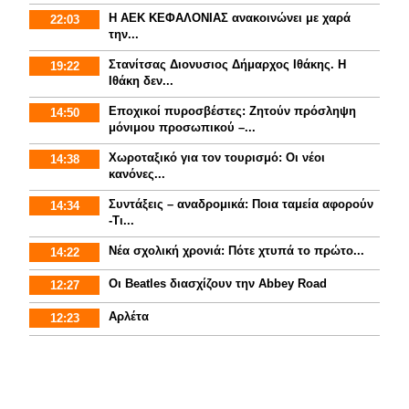
Η ΑΕΚ ΚΕΦΑΛΟΝΙΑΣ ανακοινώνει με χαρά
22:03
την...
Στανίτσας Διονυσιος Δήμαρχος Ιθάκης. Η
19:22
Ιθάκη δεν...
Εποχικοί πυροσβέστες: Ζητούν πρόσληψη
14:50
μόνιμου προσωπικού –...
Χωροταξικό για τον τουρισμό: Οι νέοι
14:38
κανόνες...
Συντάξεις – αναδρομικά: Ποια ταμεία αφορούν
14:34
-Τι...
Νέα σχολική χρονιά: Πότε χτυπά το πρώτο...
14:22
Οι Beatles διασχίζουν την Abbey Road
12:27
Αρλέτα
12:23