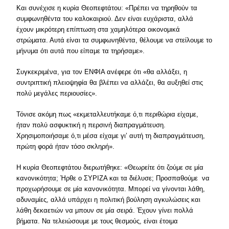
Και συνέχισε η κυρία Θεοπεφτάτου: «Πρέπει να τηρηθούν τα
συμφωνηθέντα του καλοκαιριού. Δεν είναι ευχάριστα, αλλά
έχουν μικρότερη επίπτωση στα χαμηλότερα οικονομικά
στρώματα. Αυτά είναι τα συμφωνηθέντα, θέλουμε να στείλουμε το
μήνυμα ότι αυτά που είπαμε τα τηρήσαμε».
Συγκεκριμένα, για τον ΕΝΦΙΑ ανέφερε ότι «θα αλλάξει, η
συντριπτική πλειοψηφία θα βλέπει να αλλάζει, θα αυξηθεί στις
πολύ μεγάλες περιουσίες».
Τόνισε ακόμη πως «εκμεταλλευτήκαμε ό,τι περιθώρια είχαμε,
ήταν πολύ ασφυκτική η περσινή διαπραγμάτευση.
Χρησιμοποιήσαμε ό,τι μέσα είχαμε γι’ αυτή τη διαπραγμάτευση,
πρώτη φορά ήταν τόσο σκληρή».
Η κυρία Θεοπεφτάτου διερωτήθηκε: «Θεωρείτε ότι ζούμε σε μία
κανονικότητα; Ήρθε ο ΣΥΡΙΖΑ και τα διέλυσε; Προσπαθούμε να
προχωρήσουμε σε μία κανονικότητα. Μπορεί να γίνονται λάθη,
αδυναμίες, αλλά υπάρχει η πολιτική βούληση αγκυλώσεις και
λάθη δεκαετιών να μπουν σε μία σειρά. Έχουν γίνει πολλά
βήματα. Να τελειώσουμε με τους θεσμούς, είναι έτοιμα