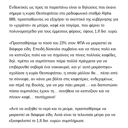
Ενδεικτικές ως προς τα παραπάνω είναι οι δηλώσεις που έκανε
σήμερα η κυρία Θεοπεφτάτου στο ραδιοφωνικό σταθμό Alpha
989, προσπαθώντας να εξηγήσει το σκεπτικό της κυβέρνησης για
το «χαράτσι» σε μπύρα, καφέ και τσιγάρα, που φέρνει το
πολυνομοσχέδιο για τους έμμεσους φόρους, ύψους 1,8 δισ. ευρώ.
«Προσπαθήσαμε το ποσό του 23% στον ΦΠΑ να μοιραστεί σε
διάφορα είδη. Επειδή δύσκολα συμβαίνει και να πίνεις πολύ και
να καπνίζεις πολύ και να πηγαίνεις να πίνεις πολλούς καφέδες,
δηλ. πρέπει να συμπίπτουν πάρα πολλά πράγματα για να
επιβαρυνθεί σοβαρά ένα νοικοκυριό, και γι’ αυτό μοιράστηκε»
σχολίασε η κυρία Θεοπεφτάτου, η οποία μάλλον θα… πέσει από
τα σύννεφα, αν κάνει μια βόλτα στις καφετέριες -ενδεχομένως
και πέριξ της Βουλής, για να μην πάει μακριά…- και διαπιστώσει
πόσοι συμπολίτες έχουν τη… συνήθεια να καπνίζουν και να
πίνουν καφέ… ταυτόχρονα!
«Αντί να αυξηθεί το νερό και το ρεύμα, προσπαθήσαμε να
μοιραστεί σε διάφορα είδη. Αυτά είναι τα τελευταία μέτρα για να
εξασφαλιστεί το 1,8 δισ. ευρώ» συμπλήρωσε.