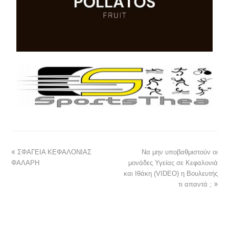
ΣΦΑΓΕΙΑ ΚΕΦΑΛΟΝΙΑΣ
Να μην υποβαθμιστούν οι
ΦΑΛΑΡΗ
μονάδες Υγείας σε Κεφαλονιά
και Ιθάκη (VIDEO) η Βουλευτής
τι απαντά ;