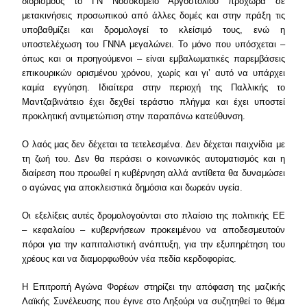
διορισμούς το ΓΝ Νοσοκομείο Αργοστολίου προχωρά σε
μετακινήσεις προσωπικού από άλλες δομές και στην πράξη τις
υποβαθμίζει και δρομολογεί το κλείσιμό τους, ενώ η
υποστελέχωση του ΓΝΝΑ μεγαλώνει. Το μόνο που υπόσχεται –
όπως και οι προηγούμενοι – είναι εμβαλωματικές παρεμβάσεις
επικουρικών ορισμένου χρόνου, χωρίς και γι’ αυτό να υπάρχει
καμία εγγύηση. Ιδιαίτερα στην περιοχή της Παλλικής το
Μαντζαβινάτειο έχει δεχθεί τεράστιο πλήγμα και έχει υποστεί
προκλητική αντιμετώπιση στην παραπάνω κατεύθυνση.
Ο λαός μας δεν δέχεται τα τετελεσμένα. Δεν δέχεται παιχνίδια με
τη ζωή του. Δεν θα περάσει ο κοινωνικός αυτοματισμός και η
διαίρεση που προωθεί η κυβέρνηση αλλά αντίθετα θα δυναμώσει
ο αγώνας για αποκλειστικά δημόσια και δωρεάν υγεία.
Οι εξελίξεις αυτές δρομολογούνται στο πλαίσιο της πολιτικής ΕΕ
– κεφαλαίου – κυβερνήσεων προκειμένου να αποδεσμευτούν
πόροι για την καπιταλιστική ανάπτυξη, για την εξυπηρέτηση του
χρέους και να διαμορφωθούν νέα πεδία κερδοφορίας.
Η Επιτροπή Αγώνα Φορέων στηρίζει την απόφαση της μαζικής
Λαϊκής Συνέλευσης που έγινε στο Ληξούρι να συζητηθεί το θέμα