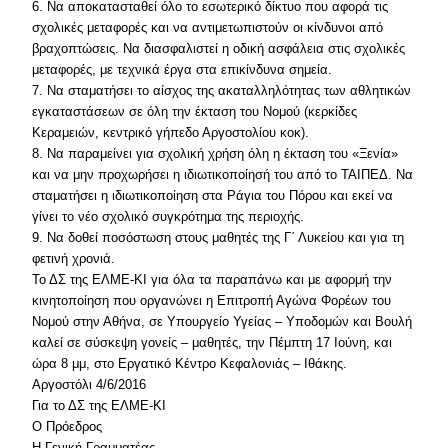
6. Να αποκατασταθεί όλο το εσωτερικό δίκτυο που αφορά τις
σχολικές μεταφορές και να αντιμετωπιστούν οι κίνδυνοι από
βραχοπτώσεις. Να διασφαλιστεί η οδική ασφάλεια στις σχολικές
μεταφορές, με τεχνικά έργα στα επικίνδυνα σημεία.
7. Να σταματήσει το αίσχος της ακαταλληλότητας των αθλητικών
εγκαταστάσεων σε όλη την έκταση του Νομού (κερκίδες
Κεραμειών, κεντρικό γήπεδο Αργοστολίου κοκ).
8. Να παραμείνει για σχολική χρήση όλη η έκταση του «Ξενία»
και να μην προχωρήσει η ιδιωτικοποίησή του από το ΤΑΙΠΕΔ. Να
σταματήσει η ιδιωτικοποίηση στα Ράγια του Πόρου και εκεί να
γίνει το νέο σχολικό συγκρότημα της περιοχής.
9. Να δοθεί ποσόστωση στους μαθητές της Γ΄ Λυκείου και για τη
φετινή χρονιά.
Το ΔΣ της ΕΛΜΕ-ΚΙ για όλα τα παραπάνω και με αφορμή την
κινητοποίηση που οργανώνει η Επιτροπή Αγώνα Φορέων του
Νομού στην Αθήνα, σε Υπουργείο Υγείας – Υποδομών και Βουλή
καλεί σε σύσκεψη γονείς – μαθητές, την Πέμπτη 17 Ιούνη, και
ώρα 8 μμ, στο Εργατικό Κέντρο Κεφαλονιάς – Ιθάκης.
Αργοστόλι 4/6/2016
Για το ΔΣ της ΕΛΜΕ-ΚΙ
Ο Πρόεδρος
Η Γενική Γραμματέας