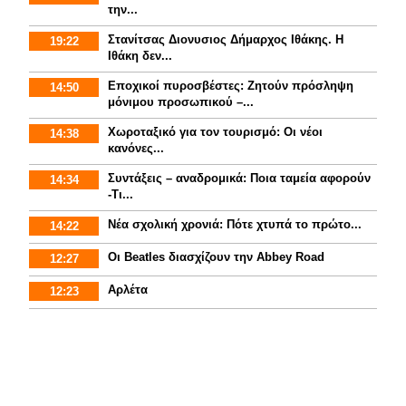
την...
Στανίτσας Διονυσιος Δήμαρχος Ιθάκης. Η
19:22
Ιθάκη δεν...
Εποχικοί πυροσβέστες: Ζητούν πρόσληψη
14:50
μόνιμου προσωπικού –...
Χωροταξικό για τον τουρισμό: Οι νέοι
14:38
κανόνες...
Συντάξεις – αναδρομικά: Ποια ταμεία αφορούν
14:34
-Τι...
Νέα σχολική χρονιά: Πότε χτυπά το πρώτο...
14:22
Οι Beatles διασχίζουν την Abbey Road
12:27
Αρλέτα
12:23