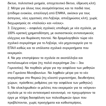
δίκτυο, πολιτιστικά μνημεία, αποχετευτικό δίκτυο, ύδρευση κλπ).
2. Μέτρα για όλους τους σεισμόπληκτους και τα παιδιά τους
(επίδομα ενοικίου, απαλλαγή από ΕΝΦΙΑ, οικίσκοι για τους
άστεγους, νέες εργατικές στο Ληξούρι, αποζημιώσεις κλπ), χωρίς
διαχωρισμούς σε «παλιούς» και «νέους».
3. Σύγχρονες – ασφαλείς σχολικές υποδομές με νέα σχολεία, με
100% κρατική χρηματοδότηση, με ουσιαστικούς αντισεισμικούς
ελέγχους και θωράκιση παντού. Να δρομολογηθούν τώρα νέο
σχολικό συγκρότημα για το Ληξούρι, νέο μηχανουργείο για το
ΕΠΑΛ καθώς και τα υπόλοιπα σχολικά συγκροτήματα που
εκκρεμούν.
4. Να μην επιστρέψουν τα σχολεία σε ακατάλληλα και
πεπαλαιωμένα κτίρια (πχ παλιό συγκρότημα 2ου – 3ου
Γυμνασίου). Να παρθούν μέτρα για την ασφάλεια των μαθητών
στο Γυμνάσιο Μεσοβουνίων. Να ληφθούν μέτρα για το νέο
συγκρότημα στο Φαραώ (πχ κλειστό γυμναστήριο, διευθετήσεις
χώρων, πρόσθετες ρυθμίσεις για την ασφάλεια των μαθητών).
5. Να ολοκληρωθούν οι μελέτες που εκκρεμούν για τα «κίτρινα»
σχολεία με το νέο αντισεισμικό κανονισμό, να προχωρήσουν τα
έργα με πλήρη διασφάλιση των πολεοδομικών όρων που
προβλέπονται, χωρίς προσχήματα και καθυστερήσεις.