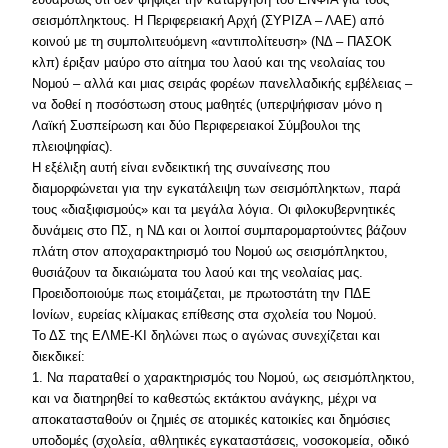
σεισμόπληκτους. Η Περιφερειακή Αρχή (ΣΥΡΙΖΑ – ΛΑΕ) από
κοινού με τη συμπολιτευόμενη «αντιπολίτευση» (ΝΔ – ΠΑΣΟΚ
κλπ) έριξαν μαύρο στο αίτημα του λαού και της νεολαίας του
Νομού – αλλά και μιας σειράς φορέων πανελλαδικής εμβέλειας –
να δοθεί η ποσόστωση στους μαθητές (υπερψήφισαν μόνο η
Λαϊκή Συσπείρωση και δύο Περιφερειακοί Σύμβουλοι της
πλειοψηφίας).
Η εξέλιξη αυτή είναι ενδεικτική της συναίνεσης που
διαμορφώνεται για την εγκατάλειψη των σεισμόπληκτων, παρά
τους «διαξιφισμούς» και τα μεγάλα λόγια. Οι φιλοκυβερνητικές
δυνάμεις στο ΠΣ, η ΝΔ και οι λοιποί συμπαρομαρτούντες βάζουν
πλάτη στον αποχαρακτηρισμό του Νομού ως σεισμόπληκτου,
θυσιάζουν τα δικαιώματα του λαού και της νεολαίας μας.
Προειδοποιούμε πως ετοιμάζεται, με πρωτοστάτη την ΠΔΕ
Ιονίων, ευρείας κλίμακας επίθεσης στα σχολεία του Νομού.
Το ΔΣ της ΕΛΜΕ-ΚΙ δηλώνει πως ο αγώνας συνεχίζεται και
διεκδικεί:
1. Να παραταθεί ο χαρακτηρισμός του Νομού, ως σεισμόπληκτου,
και να διατηρηθεί το καθεστώς εκτάκτου ανάγκης, μέχρι να
αποκατασταθούν οι ζημιές σε ατομικές κατοικίες και δημόσιες
υποδομές (σχολεία, αθλητικές εγκαταστάσεις, νοσοκομεία, οδικό