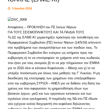
5 Ιουνίου 2016
Αποφάσεις – ΠΡΟΚΛΗΣΗ του ΠΣ Ιονίων Νήσων
ΓΙΑ ΤΟΥΣ ΣΕΙΣΜΟΠΛΗΚΤΟΥΣ ΚΑΙ ΤΑ ΠΑΙΔΙΑ ΤΟΥΣ
Το ΔΣ της ΕΛΜΕ-ΚΙ χαρακτηρίζει πρόκληση την τοποθέτηση του
Περιφερειακού Συμβουλίου (ΠΣ) Ιονίων Νήσων (14/5/16) απέναντι
στα προβλήματα των σεισμοπλήκτων και των παιδιών τους. Το
Περιφερειακό Συμβούλιο δεν ενέκρινε ως αιτήματα προς την
κυβέρνηση α) το να επιστραφούν τα χρήματα από τους κωδικούς
που ήταν για τους σεισμούς β) το να μην πληρώσουν τον ΕΝΦΙΑ
για το 2016 όλοι οι κάτοικοι Κεφαλονιάς – Ιθάκης και γ) το να
υπάρξει ποσόστωση για όλους τους μαθητές της Γ’ Λυκείου. Η μη
διεκδίκηση της επιστροφής των χρημάτων που υπεξαιρέθηκαν
από την κυβέρνηση ΣΥΡΙΖΑ – ΑΝΕΛ για να δοθούν στη δόση του
χρέους και που αφορούσαν τη χρηματοδότηση όλων των
βασικών έργων, μαζί και των εργατικών κατοικιών και των
σχολείων είναι εγκληματική. Η παράταξη της ΝΔ στο ΠΣ έδωσε
νέα εχέγγυα καλού διαχειριστή στο κεφάλαιο δηλώνοντας
ευθαρσώς ότι δεν ψηφίζει την κατάργηση του ΕΝΦΙΑ για τους