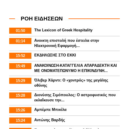
ΡΟΗ ΕΙΔΗΣΕΩΝ
The Lexicon of Greek Hospitality
01:50
Aνοικτη επιστολή που έστειλα στην
01:14
Ηλεκτρονική Εφαρμογή...
ΕΚΔΗΛΩΣΗΣ ΣΤΟ ΕΚΚΙ
15:52
ΑΝΑΚΟΙΝΩΣΗ-ΚΑΤΑΓΓΕΛΙΑ ΑΠΑΡΑΔΕΚΤΗ ΚΑΙ
15:49
ΜΕ ΟΝΟΜΑΤΕΠΩΝΥΜΟ Η ΕΠΙΚΙΝΔΥΝΗ...
Όλιβερ Χάρντι: Ο «χοντρός» της μεγάλης
15:29
οθόνης
Διονύσης Σιμόπουλος: Ο αστροφυσικός που
15:28
εκλαΐκευσε την...
Αμπέμπε Μπικίλα
15:26
Αντώνης Βαρδής
15:24