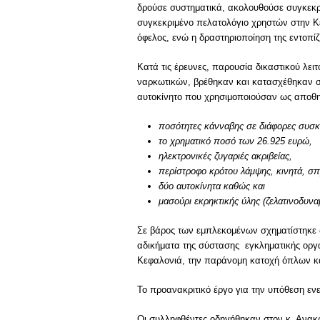
δρούσε συστηματικά, ακολουθούσε συγκεκρ
συγκεκριμένο πελατολόγιο χρηστών στην Κ
όφελος, ενώ η δραστηριοποίηση της εντοπίζ
Κατά τις έρευνες, παρουσία δικαστικού λε
ναρκωτικών, βρέθηκαν και κατασχέθηκαν στ
αυτοκίνητο που χρησιμοποιούσαν ως αποθη
ποσότητες κάνναβης σε διάφορες συσκ
το χρηματικό ποσό των 26.925 ευρώ,
ηλεκτρονικές ζυγαριές ακριβείας,
περίστροφο κρότου λάμψης, κινητά, σπρ
δύο αυτοκίνητα καθώς και
μασούρι εκρηκτικής ύλης (ζελατινοδυνα
Σε βάρος των εμπλεκομένων σχηματίστηκε 
αδικήματα της σύστασης εγκληματικής ορ
Κεφαλονιά, την παράνομη κατοχή όπλων κα
Το προανακριτικό έργο για την υπόθεση εν
Οι συλληφθέντες οδηγήθηκαν στον κ. Ανακρι