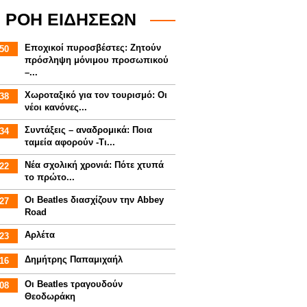
ΡΟΗ ΕΙΔΗΣΕΩΝ
Εποχικοί πυροσβέστες: Ζητούν
50
πρόσληψη μόνιμου προσωπικού
–...
Χωροταξικό για τον τουρισμό: Οι
38
νέοι κανόνες...
Συντάξεις – αναδρομικά: Ποια
34
ταμεία αφορούν -Τι...
Νέα σχολική χρονιά: Πότε χτυπά
22
το πρώτο...
Οι Beatles διασχίζουν την Abbey
27
Road
Αρλέτα
23
Δημήτρης Παπαμιχαήλ
16
Οι Beatles τραγουδούν
08
Θεοδωράκη