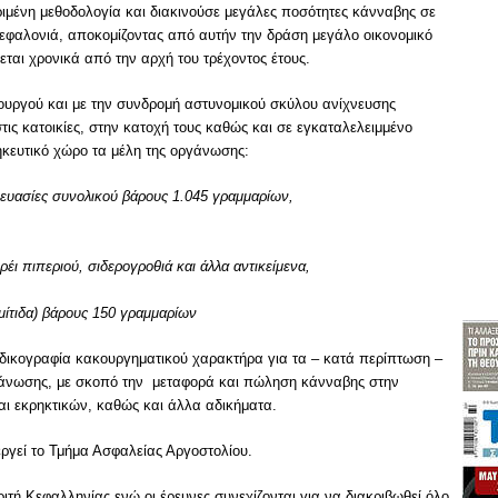
ιμένη μεθοδολογία και διακινούσε μεγάλες ποσότητες κάνναβης σε
εφαλονιά, αποκομίζοντας από αυτήν την δράση μεγάλο οικονομικό
εται χρονικά από την αρχή του τρέχοντος έτους.
ιτουργού και με την συνδρομή αστυνομικού σκύλου ανίχνευσης
ις κατοικίες, στην κατοχή τους καθώς και σε εγκαταλελειμμένο
κευτικό χώρο τα μέλη της οργάνωσης:
ευασίες συνολικού βάρους 1.045 γραμμαρίων,
έι πιπεριού, σιδερογροθιά και άλλα αντικείμενα,
μίτιδα) βάρους 150 γραμμαρίων
δικογραφία κακουργηματικού χαρακτήρα για τα – κατά περίπτωση –
γάνωσης, με σκοπό την μεταφορά και πώληση κάνναβης στην
ι εκρηκτικών, καθώς και άλλα αδικήματα.
εργεί το Τμήμα Ασφαλείας Αργοστολίου.
τή Κεφαλληνίας ενώ οι έρευνες συνεχίζονται για να διακριβωθεί όλο