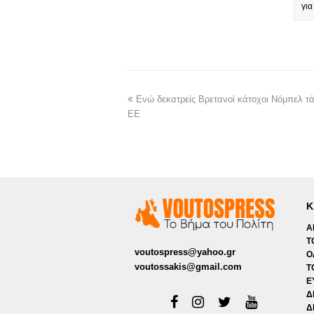
γι
Ενώ δεκατρείς Βρετανοί κάτοχοι Νόμπελ τ
ΕΕ
Κ
Α
Τ
voutospress@yahoo.gr
Ο
voutossakis@gmail.com
Τ
Ε
Δ
Δ