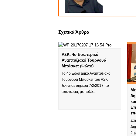
Σχετικά Άρθρα
ΑΣΚ: 4ο Εσωτερικό
Αναπτυξιακό Τουρνουά
Μπάσκετ (Φώτο)
Το 4ο Εσωτερικό Αναπτυξιακό
Τουρνουά Μπάσκετ του ΑΣΚ
ξεκίνησε σήμερα 7/2/2017 το
Με
απόγευμα, με πολύ…
δη
κα
Επ
επ
Στη
Δη
δημ