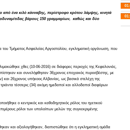
01:
 από ένα κιλό κάνναβης, περίστροφο κρότου λάμψης, κινητά
01:
νοδυναμίτιδας βάρους 150 γραμμαρίων, καθώς και δύο
 του Τμήματος Ασφαλείας Αργοστολίου, εγκληματική οργάνωση, που
λιμακώθηκε χθες (10-06-2016) σε διάφορες περιοχές της Κεφαλονιάς,
οπίστηκαν και συνελήφθησαν 36χρονος εποχιακός πυροσβέστης, με
ών) και 26χρονος υπήκοος Αλβανίας, ως βασικά στελέχη της
τριάντα τέσσερις (34) ακόμη ημεδαποί και αλλοδαποί διαφόρων
ποιήθηκε ο κεντρικός και καθοδηγητικός ρόλος του ηγετικού
 επιμέρους ρόλοι των υπολοίπων μελών της συγκεκριμένης
ηκαν και αξιολογήθηκαν, διαπιστώθηκε ότι η εγκληματική ομάδα