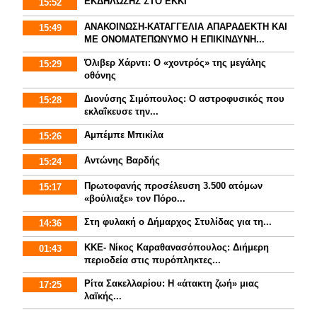
ΕΚΔΗΛΩΣΗΣ ΣΤΟ ΕΚΚΙ
15:52
ΑΝΑΚΟΙΝΩΣΗ-ΚΑΤΑΓΓΕΛΙΑ ΑΠΑΡΑΔΕΚΤΗ ΚΑΙ
15:49
ΜΕ ΟΝΟΜΑΤΕΠΩΝΥΜΟ Η ΕΠΙΚΙΝΔΥΝΗ...
Όλιβερ Χάρντι: Ο «χοντρός» της μεγάλης
15:29
οθόνης
Διονύσης Σιμόπουλος: Ο αστροφυσικός που
15:28
εκλαΐκευσε την...
Αμπέμπε Μπικίλα
15:26
Αντώνης Βαρδής
15:24
Πρωτοφανής προσέλευση 3.500 ατόμων
15:17
«βούλιαξε» τον Πόρο...
Στη φυλακή ο Δήμαρχος Στυλίδας για τη...
14:36
ΚΚΕ- Νίκος Καραθανασόπουλος: Διήμερη
01:43
περιοδεία στις πυρόπληκτες...
Ρίτα Σακελλαρίου: Η «άτακτη ζωή» μιας
17:25
λαϊκής...