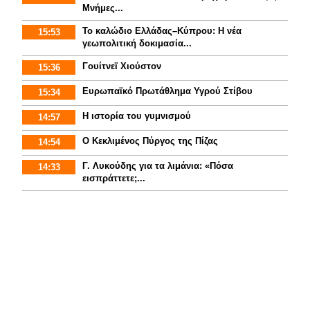
Μνήμες...
Το καλώδιο Ελλάδας–Κύπρου: Η νέα
15:53
γεωπολιτική δοκιμασία...
Γουίτνεϊ Χιούστον
15:36
Ευρωπαϊκό Πρωτάθλημα Υγρού Στίβου
15:34
Η ιστορία του γυμνισμoύ
14:57
Ο Κεκλιμένος Πύργος της Πίζας
14:54
Γ. Λυκούδης για τα λιμάνια: «Πόσα
14:33
εισπράττετε;...