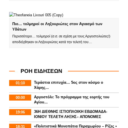
Πιο… τολμηροί οι Ληξουριώτες στον Αγιασμό των
Υδάτων
Περισσότερο… τολμηροί (σ.σ. σε σχέση με τους Αργοστολιώτες!)
αποδείχθηκαν οι Ληξουριώτες κατά την τελετή του…
ΡΟΗ ΕΙΔΗΣΕΩΝ
Τεράστια επιτυχία… 5ος στον κόσμο ο
01:10
Χάρης...
Αργοστόλι: Το πρόγραμμα της εορτής του
00:00
Αγίου...
36Η ΔΙΕΘΝΗΣ ΙΣΤΙΟΠΛΟΙΚΗ ΕΒΔΟΜΑΔΑ-
19:06
ΙΟΝΙΟΥ ΤΕΛΕΤΗ ΛΗΞΗΣ– ΑΠΟΝΟΜΕΣ
«Πολιτιστικά Μονοπάτια Περαχωρίου – Ρίζες •
18:31