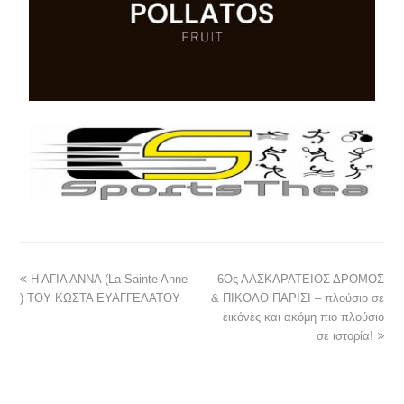
Η ΑΓΙΑ ΑΝΝΑ (La Sainte Anne
6Ος ΛΑΣΚΑΡΑΤΕΙΟΣ ΔΡΟΜΟΣ
) ΤΟΥ ΚΩΣΤΑ ΕΥΑΓΓΕΛΑΤΟΥ
& ΠΙΚΟΛΟ ΠΑΡΙΣΙ – πλούσιο σε
εικόνες και ακόμη πιο πλούσιο
σε ιστορία!