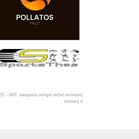
ΕΕ – ΔΝΤ, εφαρμόζει σκληρή ταξική αντιλαϊκή
πολιτική