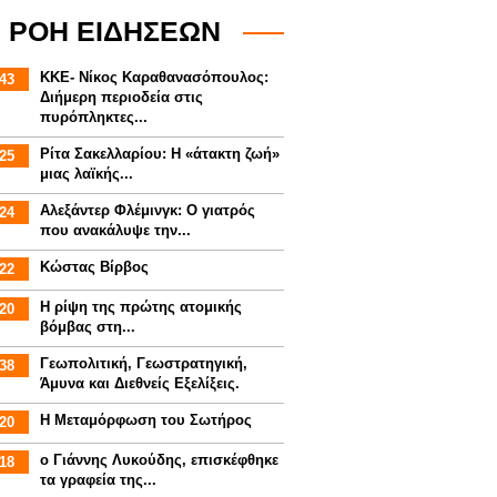
ΡΟΗ ΕΙΔΗΣΕΩΝ
ΚΚΕ- Νίκος Καραθανασόπουλος:
43
Διήμερη περιοδεία στις
πυρόπληκτες...
Ρίτα Σακελλαρίου: Η «άτακτη ζωή»
25
μιας λαϊκής...
Αλεξάντερ Φλέμινγκ: Ο γιατρός
24
που ανακάλυψε την...
Κώστας Βίρβος
22
Η ρίψη της πρώτης ατομικής
20
βόμβας στη...
Γεωπολιτική, Γεωστρατηγική,
38
Άμυνα και Διεθνείς Εξελίξεις.
Η Μεταμόρφωση του Σωτήρος
20
ο Γιάννης Λυκούδης, επισκέφθηκε
18
τα γραφεία της...