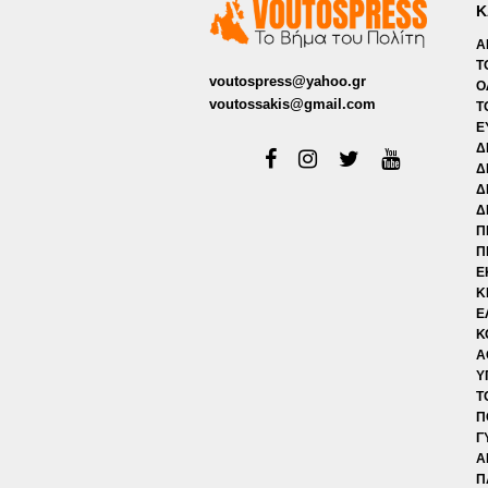
Κ
Α
Τ
voutospress@yahoo.gr
Ο
voutossakis@gmail.com
Τ
Ε
Δ
Δ
Δ
Δ
Π
Π
Ε
Κ
Ε
Κ
Α
Υ
Τ
Π
Γ
Α
Π