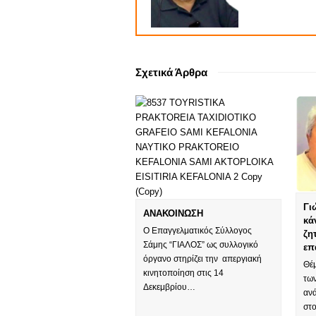
Σχετικά Άρθρα
Γι
ΑΝΑΚΟΙΝΩΣΗ
κά
Ο Επαγγελματικός Σύλλογος
ζη
Σάμης “ΓΙΑΛΟΣ” ως συλλογικό
επ
όργανο στηρίζει την απεργιακή
Θέ
κινητοποίηση στις 14
των
Δεκεμβρίου…
αν
στ