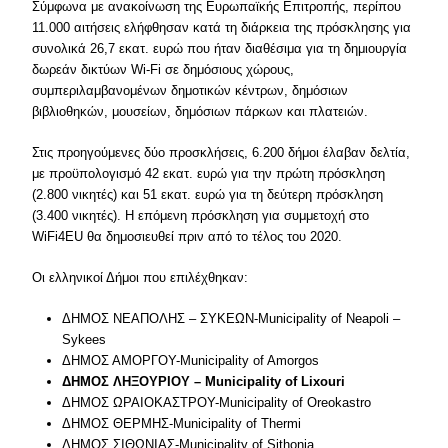
Σύμφωνα με ανακοίνωση της Ευρωπαϊκής Επιτροπής, περίπου
11.000 αιτήσεις ελήφθησαν κατά τη διάρκεια της πρόσκλησης για
συνολικά 26,7 εκατ. ευρώ που ήταν διαθέσιμα για τη δημιουργία
δωρεάν δικτύων Wi-Fi σε δημόσιους χώρους,
συμπεριλαμβανομένων δημοτικών κέντρων, δημόσιων
βιβλιοθηκών, μουσείων, δημόσιων πάρκων και πλατειών.
Στις προηγούμενες δύο προσκλήσεις, 6.200 δήμοι έλαβαν δελτία,
με προϋπολογισμό 42 εκατ. ευρώ για την πρώτη πρόσκληση
(2.800 νικητές) και 51 εκατ. ευρώ για τη δεύτερη πρόσκληση
(3.400 νικητές). Η επόμενη πρόσκληση για συμμετοχή στο
WiFi4EU θα δημοσιευθεί πριν από το τέλος του 2020.
Οι ελληνικοί Δήμοι που επιλέχθηκαν:
ΔΗΜΟΣ ΝΕΑΠΟΛΗΣ – ΣΥΚΕΩΝ-Municipality of Neapoli –
Sykees
ΔΗΜΟΣ ΑΜΟΡΓΟΥ-Municipality of Amorgos
ΔΗΜΟΣ ΛΗΞΟΥΡΙΟΥ – Municipality of Lixouri
ΔΗΜΟΣ ΩΡΑΙΟΚΑΣΤΡΟΥ-Municipality of Oreokastro
ΔΗΜΟΣ ΘΕΡΜΗΣ-Municipality of Thermi
ΔΗΜΟΣ ΣΙΘΩΝΙΑΣ-Municipality of Sithonia