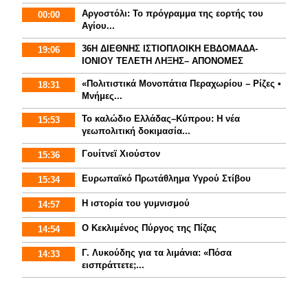
Αργοστόλι: Το πρόγραμμα της εορτής του
00:00
Αγίου...
36Η ΔΙΕΘΝΗΣ ΙΣΤΙΟΠΛΟΙΚΗ ΕΒΔΟΜΑΔΑ-
19:06
ΙΟΝΙΟΥ ΤΕΛΕΤΗ ΛΗΞΗΣ– ΑΠΟΝΟΜΕΣ
«Πολιτιστικά Μονοπάτια Περαχωρίου – Ρίζες •
18:31
Μνήμες...
Το καλώδιο Ελλάδας–Κύπρου: Η νέα
15:53
γεωπολιτική δοκιμασία...
Γουίτνεϊ Χιούστον
15:36
Ευρωπαϊκό Πρωτάθλημα Υγρού Στίβου
15:34
Η ιστορία του γυμνισμoύ
14:57
Ο Κεκλιμένος Πύργος της Πίζας
14:54
Γ. Λυκούδης για τα λιμάνια: «Πόσα
14:33
εισπράττετε;...