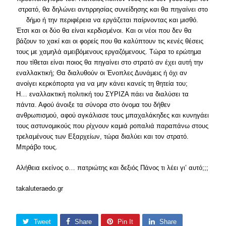
στρατό, θα δηλώνει αντιρρησίας συνείδησης και θα πηγαίνει στο
δήμο ή την περιφέρεια να εργάζεται παίρνοντας και μισθό.
Έτσι και οι δύο θα είναι κερδισμένοι. Και οι νέοι που δεν θα
βάζουν το χακί και οι φορείς που θα καλύπτουν τις κενές θέσεις
τους με χαμηλά αμειβόμενους εργαζόμενους. Τώρα το ερώτημα
που τίθεται είναι ποιος θα πηγαίνει στο στρατό αν έχει αυτή την
εναλλακτική; Θα διαλυθούν οι Ένοπλες Δυνάμεις ή όχι αν
ανοίγει κερκόπορτα για να μην κάνει κανείς τη θητεία του;
Η… εναλλακτική πολιτική του ΣΥΡΙΖΑ πάει να διαλύσει τα
πάντα. Αφού άνοιξε τα σύνορα στο όνομα του δήθεν
ανθρωπισμού, αφού αγκάλιασε τους μπαχαλάκηδες και κυνηγάει
τους αστυνομικούς που ρίχνουν καμιά ροπαλιά παραπάνω στους
τρελαμένους των Εξαρχείων, τώρα διαλύει και τον στρατό.
Μπράβο τους.
Αλήθεια εκείνος ο… πατριώτης και δεξιός Πάνος τι λέει γι’ αυτό;;;
takaluteraedo.gr
Tweet
Share
Pin It
Share