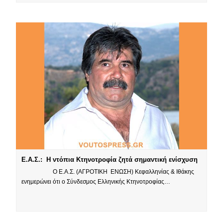
Ε.Α.Σ.: Η ντόπια Κτηνοτροφία ζητά σημαντική ενίσχυση
Ο Ε.Α.Σ. (ΑΓΡΟΤΙΚΗ ΕΝΩΣΗ) Κεφαλληνίας & Ιθάκης
ενημερώνει ότι ο Σύνδεσμος Ελληνικής Κτηνοτροφίας…