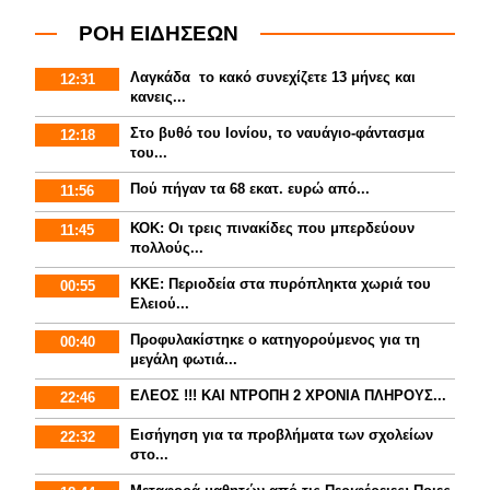
ΡΟΗ ΕΙΔΗΣΕΩΝ
Λαγκάδα το κακό συνεχίζετε 13 μήνες και
12:31
κανεις...
Στο βυθό του Ιονίου, το ναυάγιο-φάντασμα
12:18
του...
Πού πήγαν τα 68 εκατ. ευρώ από...
11:56
ΚΟΚ: Οι τρεις πινακίδες που μπερδεύουν
11:45
πολλούς...
ΚΚΕ: Περιοδεία στα πυρόπληκτα χωριά του
00:55
Ελειού...
Προφυλακίστηκε ο κατηγορούμενος για τη
00:40
μεγάλη φωτιά...
ΕΛΕΟΣ !!! ΚΑΙ ΝΤΡΟΠΗ 2 ΧΡΟΝΙΑ ΠΛΗΡΟΥΣ...
22:46
Εισήγηση για τα προβλήματα των σχολείων
22:32
στο...