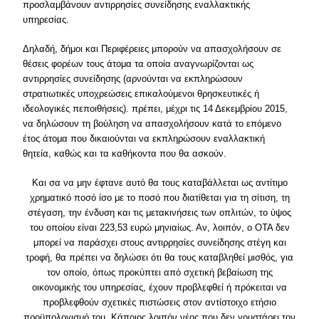
προσλαμβάνουν αντιρρησίες συνείδησης εναλλακτικής
υπηρεσίας.
Δηλαδή, δήμοι και Περιφέρειες μπορούν να απασχολήσουν σε
θέσεις φορέων τους άτομα τα οποία αναγνωρίζονται ως
αντιρρησίες συνείδησης (αρνούνται να εκπληρώσουν
στρατιωτικές υποχρεώσεις επικαλούμενοι θρησκευτικές ή
ιδεολογικές πεποιθήσεις). πρέπει, μέχρι τις 14 Δεκεμβρίου 2015,
να δηλώσουν τη βούληση να απασχολήσουν κατά το επόμενο
έτος άτομα που δικαιούνται να εκπληρώσουν εναλλακτική
θητεία, καθώς και τα καθήκοντα που θα ασκούν.
Και σα να μην έφτανε αυτό θα τους καταβάλλεται ως αντίτιμο
χρηματικό ποσό ίσο με το ποσό που διατίθεται για τη σίτιση, τη
στέγαση, την ένδυση και τις μετακινήσεις των οπλιτών, το ύψος
του οποίου είναι 223,53 ευρώ μηνιαίως. Αν, λοιπόν, ο ΟΤΑ δεν
μπορεί να παράσχει στους αντιρρησίες συνείδησης στέγη και
τροφή, θα πρέπει να δηλώσει ότι θα τους καταβληθεί μισθός, για
τον οποίο, όπως προκύπτει από σχετική βεβαίωση της
οικονομικής του υπηρεσίας, έχουν προβλεφθεί ή πρόκειται να
προβλεφθούν σχετικές πιστώσεις στον αντίστοιχο ετήσιο
προϋπολογισμό του. Κάποιος λοιπόν νέος που δεν γουστάρει τον