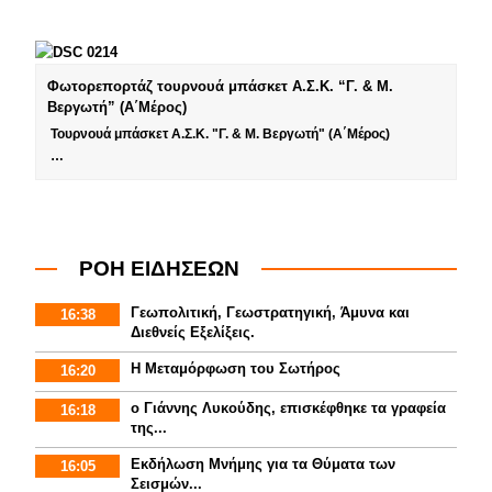
Φωτορεπορτάζ τουρνουά μπάσκετ Α.Σ.Κ. “Γ. & Μ.
Βεργωτή” (Α΄Μέρος)
Τουρνουά μπάσκετ Α.Σ.Κ. "Γ. & Μ. Βεργωτή" (Α΄Μέρος)
…
ΡΟΗ ΕΙΔΗΣΕΩΝ
Γεωπολιτική, Γεωστρατηγική, Άμυνα και
16:38
Διεθνείς Εξελίξεις.
Η Μεταμόρφωση του Σωτήρος
16:20
ο Γιάννης Λυκούδης, επισκέφθηκε τα γραφεία
16:18
της...
Εκδήλωση Μνήμης για τα Θύματα των
16:05
Σεισμών...