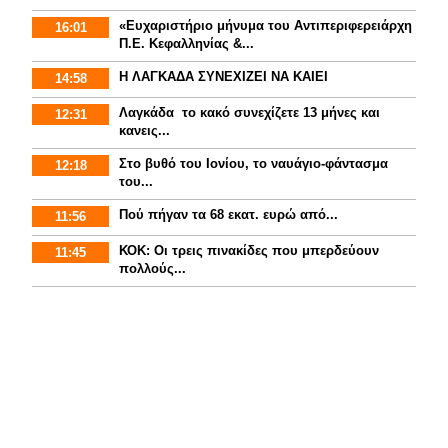
«Ευχαριστήριο μήνυμα του Αντιπεριφερειάρχη
16:01
Π.Ε. Κεφαλληνίας &...
Η ΛΑΓΚΑΔΑ ΣΥΝΕΧΙΖΕΙ ΝΑ ΚΑΙΕΙ
14:58
Λαγκάδα το κακό συνεχίζετε 13 μήνες και
12:31
κανεις...
Στο βυθό του Ιονίου, το ναυάγιο-φάντασμα
12:18
του...
Πού πήγαν τα 68 εκατ. ευρώ από...
11:56
ΚΟΚ: Οι τρεις πινακίδες που μπερδεύουν
11:45
πολλούς...