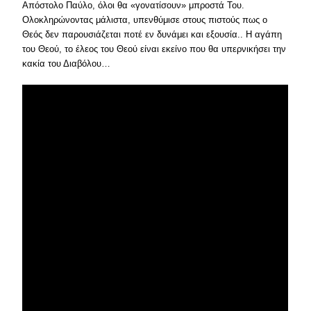
Απόστολο Παύλο, όλοι θα «γονατίσουν» μπροστά Του.
Ολοκληρώνοντας μάλιστα, υπενθύμισε στους πιστούς πως ο
Θεός δεν παρουσιάζεται ποτέ εν δυνάμει και εξουσία.. Η αγάπη
του Θεού, το έλεος του Θεού είναι εκείνο που θα υπερνικήσει την
κακία του Διαβόλου…