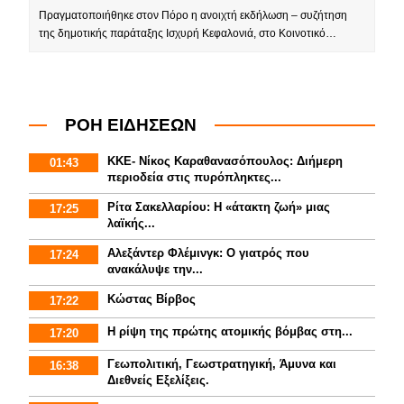
Πραγματοποιήθηκε στον Πόρο η ανοιχτή εκδήλωση – συζήτηση
της δημοτικής παράταξης Ισχυρή Κεφαλονιά, στο Κοινοτικό…
ΡΟΗ ΕΙΔΗΣΕΩΝ
ΚΚΕ- Νίκος Καραθανασόπουλος: Διήμερη
01:43
περιοδεία στις πυρόπληκτες...
Ρίτα Σακελλαρίου: Η «άτακτη ζωή» μιας
17:25
λαϊκής...
Αλεξάντερ Φλέμινγκ: Ο γιατρός που
17:24
ανακάλυψε την...
Κώστας Βίρβος
17:22
Η ρίψη της πρώτης ατομικής βόμβας στη...
17:20
Γεωπολιτική, Γεωστρατηγική, Άμυνα και
16:38
Διεθνείς Εξελίξεις.