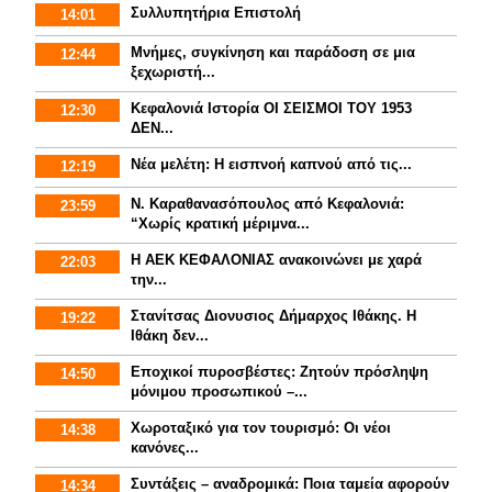
Συλλυπητήρια Επιστολή
14:01
Μνήμες, συγκίνηση και παράδοση σε μια
12:44
ξεχωριστή...
Κεφαλονιά Ιστορία ΟΙ ΣΕΙΣΜΟΙ ΤΟΥ 1953
12:30
ΔΕΝ...
Νέα μελέτη: Η εισπνοή καπνού από τις...
12:19
Ν. Καραθανασόπουλος από Κεφαλονιά:
23:59
“Χωρίς κρατική μέριμνα...
Η ΑΕΚ ΚΕΦΑΛΟΝΙΑΣ ανακοινώνει με χαρά
22:03
την...
Στανίτσας Διονυσιος Δήμαρχος Ιθάκης. Η
19:22
Ιθάκη δεν...
Εποχικοί πυροσβέστες: Ζητούν πρόσληψη
14:50
μόνιμου προσωπικού –...
Χωροταξικό για τον τουρισμό: Οι νέοι
14:38
κανόνες...
Συντάξεις – αναδρομικά: Ποια ταμεία αφορούν
14:34