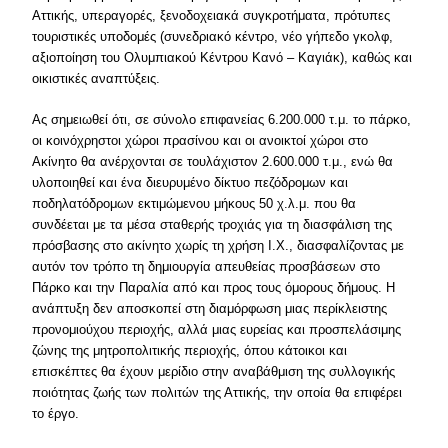
Αττικής, υπεραγορές, ξενοδοχειακά συγκροτήματα, πρότυπες
τουριστικές υποδομές (συνεδριακό κέντρο, νέο γήπεδο γκολφ,
αξιοποίηση του Ολυμπιακού Κέντρου Κανό – Καγιάκ), καθώς και
οικιστικές αναπτύξεις.
Ας σημειωθεί ότι, σε σύνολο επιφανείας 6.200.000 τ.μ. το πάρκο,
οι κοινόχρηστοι χώροι πρασίνου και οι ανοικτοί χώροι στο
Ακίνητο θα ανέρχονται σε τουλάχιστον 2.600.000 τ.μ., ενώ θα
υλοποιηθεί και ένα διευρυμένο δίκτυο πεζόδρομων και
ποδηλατόδρομων εκτιμώμενου μήκους 50 χ.λ.μ. που θα
συνδέεται με τα μέσα σταθερής τροχιάς για τη διασφάλιση της
πρόσβασης στο ακίνητο χωρίς τη χρήση Ι.Χ., διασφαλίζοντας με
αυτόν τον τρόπο τη δημιουργία απευθείας προσβάσεων στο
Πάρκο και την Παραλία από και προς τους όμορους δήμους. Η
ανάπτυξη δεν αποσκοπεί στη διαμόρφωση μιας περίκλειστης
προνομιούχου περιοχής, αλλά μιας ευρείας και προσπελάσιμης
ζώνης της μητροπολιτικής περιοχής, όπου κάτοικοι και
επισκέπτες θα έχουν μερίδιο στην αναβάθμιση της συλλογικής
ποιότητας ζωής των πολιτών της Αττικής, την οποία θα επιφέρει
το έργο.