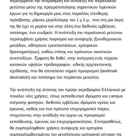
περιλαμβάνει την αναβάθμιση και ανάδειξη του παραλιακού
μετώπου μέσω της πραγματοποίησης σημαντικών λιμενικών
έργων για τη δημιουργία μιας νέας παραλίας ελεύθερης
πρόσβασης, μήκους μεγαλύτερης του 1 χ.λ.μ., που στη μια άκρη
της θα έχει τη μαρίνα και στην άλλη ένα διεθνούς εμβέλειας
τοπόσημο, ένα ενυδρείο. Η ανάπτυξη του παραλιακού μετώπου
περιλαμβάνει χρήσεις τουρισμού και αναψυχής (ξενοδοχειακών
μονάδων, αθλητικών εγκαταστάσεων, εμπορικών
δραστηριοτήτων), καθώς επίσης και πρότυπων οικιστικών
αναπτύξεων. Έμφαση θα δοθεί, στην ανέγερση ενός πύργου
κατοικιών υψηλών προδιαγραφών, ειδικής αρχιτεκτονικής
σχεδίασης, που θα αποτελέσει σημείο προορισμού (landmark
destination) και τοπόσημο του παράκτιου μετώπου.
Την ανάπτυξη της έκτασης του πρώην αεροδρομίου Ελληνικού με
ποικίλες νέες χρήσεις, όπως εκπαιδευτικά ιδρύματα και campus
στέγασης φοιτητών, διεθνούς εμβέλειας ιδρύματα υγείας και
έρευνας, καθώς και ένα πρότυπο επιχειρηματικό πάρκο,
στοχεύοντας στην ανάδειξη του έργου ως προορισμού
εκπαίδευσης, έρευνας και επιχειρηματικότητας. Επιπροσθέτως,
θα συμπεριληφθούν χρήσεις αναψυχής και εμπορίου
συμπεριλαμβανομένου του μεγαλύτερου εμπορικού κέντρου της