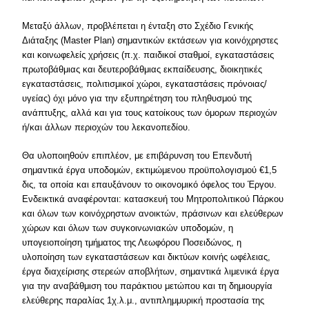
Μεταξύ άλλων, προβλέπεται η ένταξη στο Σχέδιο Γενικής
Διάταξης (Master Plan) σημαντικών εκτάσεων για κοινόχρηστες
και κοινωφελείς χρήσεις (π.χ. παιδικοί σταθμοί, εγκαταστάσεις
πρωτοβάθμιας και δευτεροβάθμιας εκπαίδευσης, διοικητικές
εγκαταστάσεις, πολιτισμικοί χώροι, εγκαταστάσεις πρόνοιας/
υγείας) όχι μόνο για την εξυπηρέτηση του πληθυσμού της
ανάπτυξης, αλλά και για τους κατοίκους των όμορων περιοχών
ή/και άλλων περιοχών του λεκανοπεδίου.
Θα υλοποιηθούν επιπλέον, με επιβάρυνση του Επενδυτή
σημαντικά έργα υποδομών, εκτιμώμενου προϋπολογισμού €1,5
δις, τα οποία και επαυξάνουν το οικονομικό όφελος του Έργου.
Ενδεικτικά αναφέρονται: κατασκευή του Μητροπολιτικού Πάρκου
και όλων των κοινόχρηστων ανοικτών, πράσινων και ελεύθερων
χώρων και όλων των συγκοινωνιακών υποδομών, η
υπογειοποίηση τμήματος της Λεωφόρου Ποσειδώνος, η
υλοποίηση των εγκαταστάσεων και δικτύων κοινής ωφέλειας,
έργα διαχείρισης στερεών αποβλήτων, σημαντικά λιμενικά έργα
για την αναβάθμιση του παράκτιου μετώπου και τη δημιουργία
ελεύθερης παραλίας 1χ.λ.μ., αντιπλημμυρική προστασία της