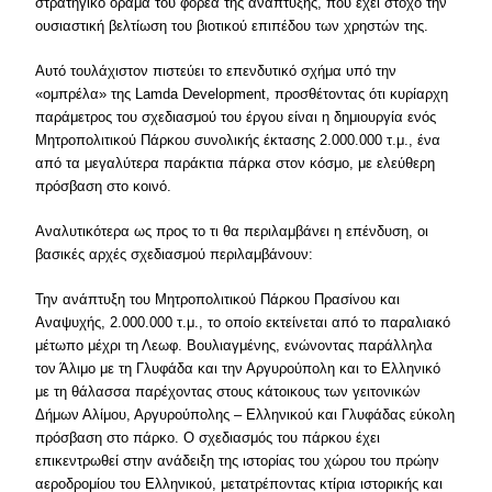
στρατηγικό όραμα του φορέα της ανάπτυξης, που έχει στόχο την
ουσιαστική βελτίωση του βιοτικού επιπέδου των χρηστών της.
Αυτό τουλάχιστον πιστεύει το επενδυτικό σχήμα υπό την
«ομπρέλα» της Lamda Development, προσθέτοντας ότι κυρίαρχη
παράμετρος του σχεδιασμού του έργου είναι η δημιουργία ενός
Μητροπολιτικού Πάρκου συνολικής έκτασης 2.000.000 τ.μ., ένα
από τα μεγαλύτερα παράκτια πάρκα στον κόσμο, με ελεύθερη
πρόσβαση στο κοινό.
Αναλυτικότερα ως προς το τι θα περιλαμβάνει η επένδυση, οι
βασικές αρχές σχεδιασμού περιλαμβάνουν:
Την ανάπτυξη του Μητροπολιτικού Πάρκου Πρασίνου και
Αναψυχής, 2.000.000 τ.μ., το οποίο εκτείνεται από το παραλιακό
μέτωπο μέχρι τη Λεωφ. Βουλιαγμένης, ενώνοντας παράλληλα
τον Άλιμο με τη Γλυφάδα και την Αργυρούπολη και το Ελληνικό
με τη θάλασσα παρέχοντας στους κάτοικους των γειτονικών
Δήμων Αλίμου, Αργυρούπολης – Ελληνικού και Γλυφάδας εύκολη
πρόσβαση στο πάρκο. Ο σχεδιασμός του πάρκου έχει
επικεντρωθεί στην ανάδειξη της ιστορίας του χώρου του πρώην
αεροδρομίου του Ελληνικού, μετατρέποντας κτίρια ιστορικής και