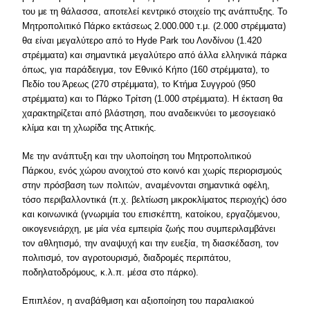
του με τη θάλασσα, αποτελεί κεντρικό στοιχείο της ανάπτυξης. Το
Μητροπολιτικό Πάρκο εκτάσεως 2.000.000 τ.μ. (2.000 στρέμματα)
θα είναι μεγαλύτερο από το Hyde Park του Λονδίνου (1.420
στρέμματα) και σημαντικά μεγαλύτερο από άλλα ελληνικά πάρκα
όπως, για παράδειγμα, τον Εθνικό Κήπο (160 στρέμματα), το
Πεδίο του Άρεως (270 στρέμματα), το Κτήμα Συγγρού (950
στρέμματα) και το Πάρκο Τρίτση (1.000 στρέμματα). Η έκταση θα
χαρακτηρίζεται από βλάστηση, που αναδεικνύει το μεσογειακό
κλίμα και τη χλωρίδα της Αττικής.
Με την ανάπτυξη και την υλοποίηση του Μητροπολιτικού
Πάρκου, ενός χώρου ανοιχτού στο κοινό και χωρίς περιορισμούς
στην πρόσβαση των πολιτών, αναμένονται σημαντικά οφέλη,
τόσο περιβαλλοντικά (π.χ. βελτίωση μικροκλίματος περιοχής) όσο
και κοινωνικά (γνωριμία του επισκέπτη, κατοίκου, εργαζόμενου,
οικογενειάρχη, με μία νέα εμπειρία ζωής που συμπεριλαμβάνει
τον αθλητισμό, την αναψυχή και την ευεξία, τη διασκέδαση, τον
πολιτισμό, τον αγροτουρισμό, διαδρομές περιπάτου,
ποδηλατοδρόμους, κ.λ.π. μέσα στο πάρκο).
Επιπλέον, η αναβάθμιση και αξιοποίηση του παραλιακού