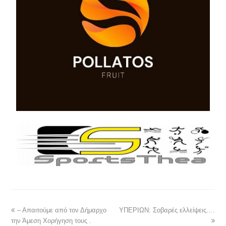
– Απαιτούμε από τον Δήμαρχο
ΥΠΕΡΙΩΝ: Σοβαρές ελλείψεις….
την Άμεση Χορήγηση τους .