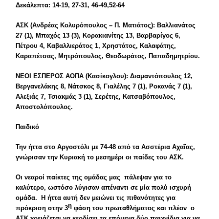
Δεκάλεπτα: 14-19, 27-31, 46-49,52-64
ΑΣΚ (Ανδρέας Κολυρόπουλος – Π. Ματιάτος): Βαλλιανάτος
27 (1), Μπαχός 13 (3), Κορακιανίτης 13, Βαρβαρίγος 6,
Πέτρου 4, Καβαλλιεράτος 1, Χρηστάτος, Καλαφάτης,
Καραπέτσας, Μητρόπουλος, Θεοδωράτος, Παπαδημητρίου.
ΝΕΟΙ ΕΣΠΕΡΟΣ ΑΟΠΑ (Κασίκογλου): Διαμαντόπουλος 12,
Βεργανελάκης 8, Νάτσκος 8, Γιαλέλης 7 (1), Ροκανάς 7 (1),
Αλεξιάς 7, Τσιακμάς 3 (1), Σερέτης, Κατσαβόπουλος,
Αποστολόπουλος.
Παιδικό
Την ήττα στο Αργοστόλι με 74-48 από τα Ασστέρια Αχαΐας,
γνώρισαν την Κυριακή το μεσημέρι οι παίδες του ΑΣΚ.
Οι νεαροί παίκτες της ομάδας μας πάλεψαν για το
καλύτερο, ωστόσο λύγισαν απέναντι σε μία πολύ ισχυρή
ομάδα. Η ήττα αυτή δεν μειώνει τις πιθανότητες για
η
πρόκριση στην 3
φάση του πρωταθλήματος και πλέον ο
ΑΣΚ χρειάζεται να κερδίσει τα επόμενα δύο παιχνίδια για να