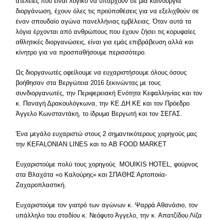
ατέλειες που είναι λογικό να υπάρχουν σε μια καινούργια
διοργάνωση, έχουν όλες τις προϋποθέσεις για να εξελιχθούν σε
έναν σπουδαίο αγώνα πανελλήνιας εμβέλειας. Όταν αυτά τα
λόγια έρχονται από ανθρώπους που έχουν ζήσει τις κορυφαίες
αθλητικές διοργανώσεις, είναι για εμάς επιβράβευση αλλά και
κίνητρο για να προσπαθήσουμε περισσότερο.
Ως διοργανωτές οφείλουμε να ευχαριστήσουμε όλους όσους
βοήθησαν στα Βεργώτεια 2016 ξεκινώντας με τους
συνδιοργανωτές, την Περιφερειακή Ενότητα Κεφαλληνίας και τον
κ. Παναγή Δρακουλόγκωνα, την ΚΕ.ΔΗ.ΚΕ και τον Πρόεδρο
Άγγελο Κωνσταντάκη, το ίδρυμα Βεργωτή και τον ΣΕΓΑΣ.
Ένα μεγάλο ευχαριστώ στους 2 σημαντικότερους χορηγούς μας
την KEFALONIAN LINES και το AB FOOD MARKET
Ευχαριστούμε πολύ τους χορηγούς MOUIKIS HOTEL, φούρνος
στα Βλαχάτα «ο Καλούρης» και ΣΠΑΘΗΣ Αρτοποιία-
Ζαχαροπλαστική.
Ευχαριστούμε τον γιατρό των αγώνων κ. Ψαρρά Αθανάσιο, τον
υπάλληλο του σταδίου κ. Νεόφυτο Άγγελο, την κ. Απατζίδου Λίζα