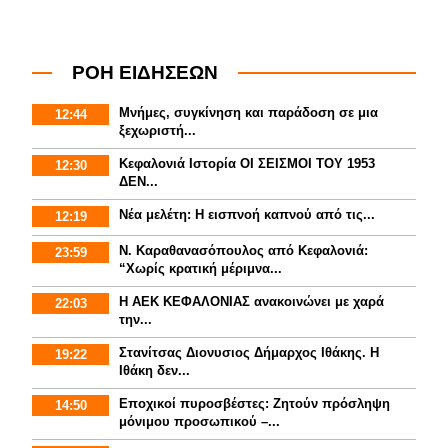
ΡΟΗ ΕΙΔΗΣΕΩΝ
Μνήμες, συγκίνηση και παράδοση σε μια
12:44
ξεχωριστή...
Κεφαλονιά Ιστορία ΟΙ ΣΕΙΣΜΟΙ ΤΟΥ 1953
12:30
ΔΕΝ...
Νέα μελέτη: Η εισπνοή καπνού από τις...
12:19
Ν. Καραθανασόπουλος από Κεφαλονιά:
23:59
“Χωρίς κρατική μέριμνα...
Η ΑΕΚ ΚΕΦΑΛΟΝΙΑΣ ανακοινώνει με χαρά
22:03
την...
Στανίτσας Διονυσιος Δήμαρχος Ιθάκης. Η
19:22
Ιθάκη δεν...
Εποχικοί πυροσβέστες: Ζητούν πρόσληψη
14:50
μόνιμου προσωπικού –...