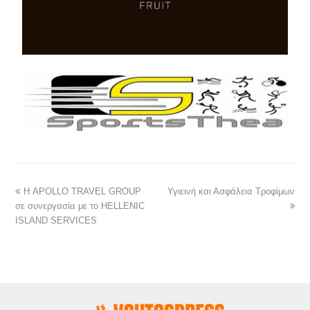
Η APOLLO TRAVEL GROUP
Υγιεινή και Ασφάλεια Τροφίμων
σε συνεργασία με το HELLENIC
ISLAND SERVICES