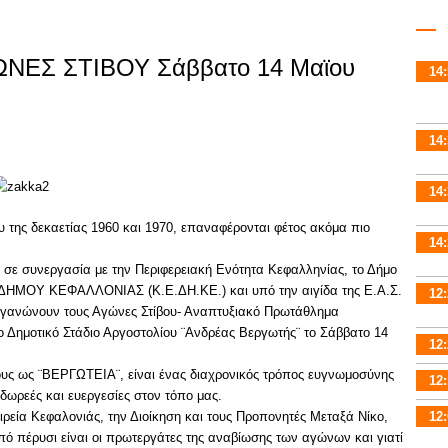
ΝΕΣ ΣΤΙΒΟΥ Σάββατο 14 Μαϊου
14:
14:
14:
υ της δεκαετίας 1960 και 1970, επαναφέρονται φέτος ακόμα πιο
14:
σε συνεργασία με την Περιφερειακή Ενότητα Κεφαλληνίας, το Δήμο
ΜΟΥ ΚΕΦΑΛΛΟΝΙΑΣ (Κ.Ε.ΔΗ.ΚΕ.) και υπό την αιγίδα της Ε.Α.Σ.
12:
ργανώνουν τους Αγώνες Στίβου- Αναπτυξιακό Πρωτάθλημα
ημοτικό Στάδιο Αργοστολίου ¨Ανδρέας Βεργωτής¨ το Σάββατο 14
12:
υς ως ¨ΒΕΡΓΩΤΕΙΑ¨, είναι ένας διαχρονικός τρόπος ευγνωμοσύνης
12:
 δωρεές και ευεργεσίες στον τόπο μας.
ιρεία Κεφαλονιάς, την Διοίκηση και τους Προπονητές Μεταξά Νίκο,
12:
πό πέρυσι είναι οι πρωτεργάτες της αναβίωσης των αγώνων και γιατί