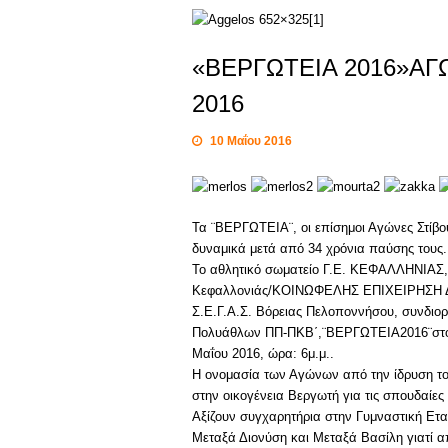
«ΒΕΡΓΩΤΕΙΑ 2016»ΑΓΩ
2016
10 Μαΐου 2016
Τα ¨ΒΕΡΓΩΤΕΙΑ¨, οι επίσημοι Αγώνες Στίβο
δυναμικά μετά από 34 χρόνια παύσης τους.
Το αθλητικό σωματείο Γ.Ε. ΚΕΦΑΛΛΗΝΙΑΣ, 
Κεφαλλονιάς/ΚΟΙΝΩΦΕΛΗΣ ΕΠΙΧΕΙΡΗΣΗ ΔΗ
Σ.Ε.Γ.Α.Σ. Βόρειας Πελοποννήσου, συνδιο
Πολυάθλων ΠΠ-ΠΚΒ΄,¨ΒΕΡΓΩΤΕΙΑ2016¨στο Δ
Μαΐου 2016, ώρα: 6μ.μ..
Η ονομασία των Αγώνων από την ίδρυση το
στην οικογένεια Βεργωτή για τις σπουδαίες
Αξίζουν συγχαρητήρια στην Γυμναστική Ετα
Μεταξά Διονύση και Μεταξά Βασίλη γιατί α