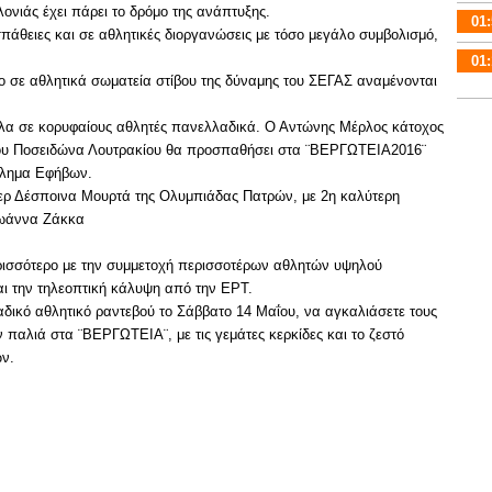
λονιάς έχει πάρει το δρόμο της ανάπτυξης.
01:
σπάθειες και σε αθλητικές διοργανώσεις με τόσο μεγάλο συμβολισμό,
01:
ίο σε αθλητικά σωματεία στίβου της δύναμης του ΣΕΓΑΣ αναμένονται
πλα σε κορυφαίους αθλητές πανελλαδικά. Ο Αντώνης Μέρλος κάτοχος
 του Ποσειδώνα Λουτρακίου θα προσπαθήσει στα ¨ΒΕΡΓΩΤΕΙΑ2016¨
άθλημα Εφήβων.
τερ Δέσποινα Μουρτά της Ολυμπιάδας Πατρών, με 2η καλύτερη
Ιωάννα Ζάκκα
ρισσότερο με την συμμετοχή περισσοτέρων αθλητών υψηλού
αι την τηλεοπτική κάλυψη από την ΕΡΤ.
αδικό αθλητικό ραντεβού το Σάββατο 14 Μαΐου, να αγκαλιάσετε τους
παλιά στα ¨ΒΕΡΓΩΤΕΙΑ¨, με τις γεμάτες κερκίδες και το ζεστό
ών.