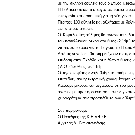
με την σκληρή δουλειά τους ο Στίβος Κεφαλ
Η Πολιτεία στέκεται αρωγός σε τέτοιες προ
ευεργεσία και προοπτική για τη νέα γενιά.
Περίπου 100 αθλητές και αθλήτριες με δελτ
φέτος στους αγώνες.
Οι Κεφαλονίτες αθλητές θα αγωνιστούν δί
του πανελληνίου ρεκόρ στο ύψος (2,14μ.)
να πιάσει το όριο για το Παγκόσμιο Πρωτ
Από τις γυναίκες, θα συμμετέχουν η σπρίν
επίδοση στην Ελλάδα και η άλτρια ύψους 
( Α.Ο. Φιλοθέης) με 1.81μ.
Οι αγώνες φέτος αναβαθμίζονται ακόμα πε
επιπέδου, την ηλεκτρονική χρονομέτρηση κ
Καλούμε μικρούς και μεγάλους, σε ένα μον
αγώνες με την παρουσία σας, όπως γινόταν 
χειροκρότημα στις προσπάθειες των αθλητ
Σας περιμένουμε!
Ο Πρόεδρος της Κ.Ε.ΔΗ.ΚΕ.
Άγγελος Δ. Κωνσταντάκης