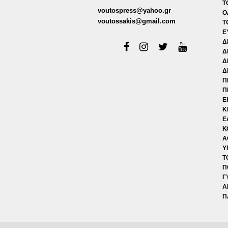
Τ
voutospress@yahoo.gr
Ο
voutossakis@gmail.com
Τ
Ε
Δ
Δ
Δ
Δ
Π
Π
Ε
Κ
Ε
Κ
Α
Υ
Τ
Π
Γ
Α
Π