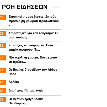
ΡΟΗ ΕΙΔΗΣΕΩΝ
Εποχικοί πυροσβέστες: Ζητούν
50
πρόσληψη μόνιμου προσωπικού
–...
Χωροταξικό για τον τουρισμό: Οι
38
νέοι κανόνες...
Συντάξεις – αναδρομικά: Ποια
34
ταμεία αφορούν -Τι...
Νέα σχολική χρονιά: Πότε χτυπά
22
το πρώτο...
Οι Beatles διασχίζουν την Abbey
27
Road
Αρλέτα
23
Δημήτρης Παπαμιχαήλ
16
Οι Beatles τραγουδούν
08
Θεοδωράκη