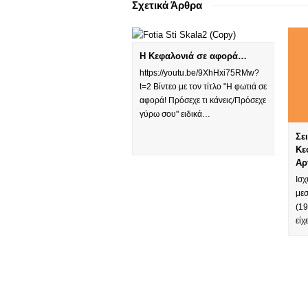
Σχετικά Άρθρα
Η Κεφαλονιά σε αφορά…
https://youtu.be/9XhHxi75RMw?
t=2 Βίντεο με τον τίτλο "Η φωτιά σε
αφορά! Πρόσεχε τι κάνεις/Πρόσεχε
γύρω σου" ειδικά…
Σε
Κε
Αρ
Ισχ
με
(19
εί