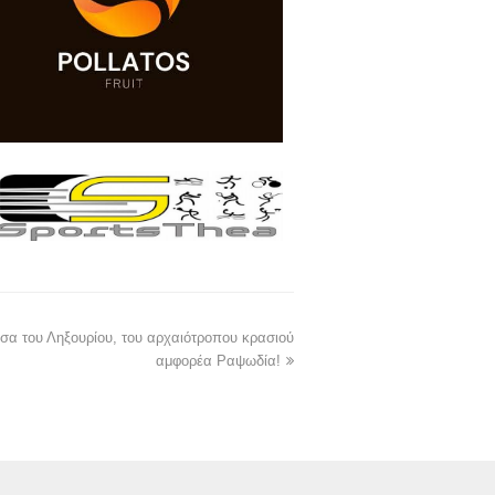
σα του Ληξουρίου, του αρχαιότροπου κρασιού
αμφορέα Ραψωδία!