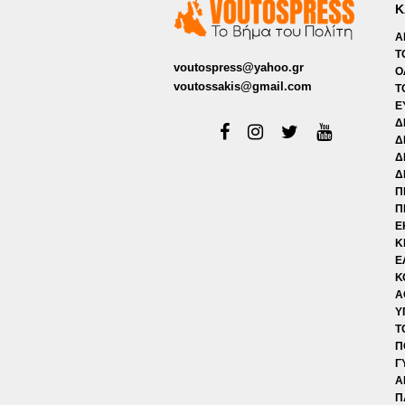
Κ
Α
Τ
voutospress@yahoo.gr
Ο
voutossakis@gmail.com
Τ
Ε
Δ
Δ
Δ
Δ
Π
Π
Ε
Κ
Ε
Κ
Α
Υ
Τ
Π
Γ
Α
Π