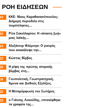
ΡΟΗ ΕΙΔΗΣΕΩΝ
ΚΚΕ- Νίκος Καραθανασόπουλος:
43
Διήμερη περιοδεία στις
πυρόπληκτες...
Ρίτα Σακελλαρίου: Η «άτακτη ζωή»
25
μιας λαϊκής...
Αλεξάντερ Φλέμινγκ: Ο γιατρός
24
που ανακάλυψε την...
Κώστας Βίρβος
22
Η ρίψη της πρώτης ατομικής
20
βόμβας στη...
Γεωπολιτική, Γεωστρατηγική,
38
Άμυνα και Διεθνείς Εξελίξεις.
Η Μεταμόρφωση του Σωτήρος
20
ο Γιάννης Λυκούδης, επισκέφθηκε
18
τα γραφεία της...