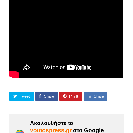
Tweet
Share
Pin It
Share
Ακολουθήστε το
voutospress.gr
στο Google