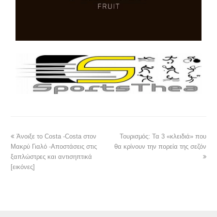
Άνοιξε το Costa -Costa στον
Τουρισμός: Τα 3 «κλειδιά» που
Μακρύ Γιαλό -Αποστάσεις στις
θα κρίνουν την πορεία της σεζόν
ξαπλώστρες και αντισηπτικά
[εικόνες]