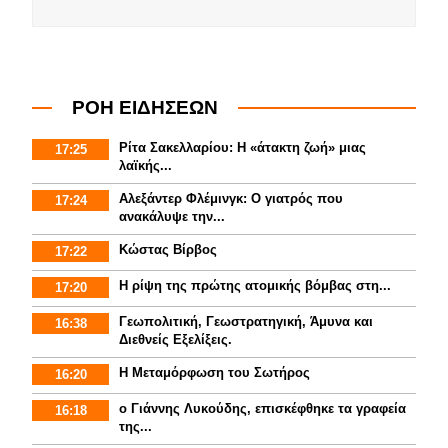
ΡΟΗ ΕΙΔΗΣΕΩΝ
Ρίτα Σακελλαρίου: Η «άτακτη ζωή» μιας
17:25
λαϊκής...
Αλεξάντερ Φλέμινγκ: Ο γιατρός που
17:24
ανακάλυψε την...
Κώστας Βίρβος
17:22
Η ρίψη της πρώτης ατομικής βόμβας στη...
17:20
Γεωπολιτική, Γεωστρατηγική, Άμυνα και
16:38
Διεθνείς Εξελίξεις.
Η Μεταμόρφωση του Σωτήρος
16:20
ο Γιάννης Λυκούδης, επισκέφθηκε τα γραφεία
16:18
της...