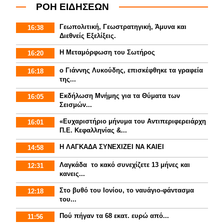
ΡΟΗ ΕΙΔΗΣΕΩΝ
Γεωπολιτική, Γεωστρατηγική, Άμυνα και
16:38
Διεθνείς Εξελίξεις.
Η Μεταμόρφωση του Σωτήρος
16:20
ο Γιάννης Λυκούδης, επισκέφθηκε τα γραφεία
16:18
της...
Εκδήλωση Μνήμης για τα Θύματα των
16:05
Σεισμών...
«Ευχαριστήριο μήνυμα του Αντιπεριφερειάρχη
16:01
Π.Ε. Κεφαλληνίας &...
Η ΛΑΓΚΑΔΑ ΣΥΝΕΧΙΖΕΙ ΝΑ ΚΑΙΕΙ
14:58
Λαγκάδα το κακό συνεχίζετε 13 μήνες και
12:31
κανεις...
Στο βυθό του Ιονίου, το ναυάγιο-φάντασμα
12:18
του...
Πού πήγαν τα 68 εκατ. ευρώ από...
11:56