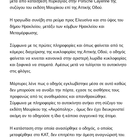
μετά από κατάσβεση πυρκαγιάς στην Porsche Cayenne της
συζύγου του εκδότη Μαυρίκου επί της Αττικής Οδού.
Η τραγωδία συνέβη στο ρεύμα προς Ελευσίνα και στο ύψος του
δήμου Ηρακλείου, μετάξυ των κόμβων Ηρακλείου και
Μεταμόρφωσης.
Σύμφωνα με τις πρώτες πληροφορίες και όπως φαίνεται από τις
κάμερες διαχείρισης της κυκλοφορίας της Αττικής Οδού, ο οδηγός
φαίνεται να κινειται κανονικά στην αριστερή λωρίδα κυκλοφορίας
και ξαφνικά να σταματά. Αμέσως μετά να τυλίγεται το αυτοκίνητο
στις φλόγες.
Μάρτυρες λένε πως ο οδηγός εγκλωβίστηκε μέσα σε αυτό καθώς
δεν μπορούσε να ανοίξει την πόρτα, εχασε τις αισθήσεις τους
προφανώς από τις αναθυμιάσεις και απανθρακώθηκε.
Σύμφωνα με πληροφορίες το αυτοκίνητο ανήκει στη σύζυγο του
εκδότη Μαυρίκου της «Ακρόπολης» , όμως δεν έχει διευκρινιστεί
ακόμη αν το οδηγούσε η ίδια ή κάποιο συγγενικό της άτομο.
Η κατάσταση στην οποία ανασύρθηκε ο οδηγός, ο οποίος
μεταφέρθηκε στο ΚΑΤ, δεν επιτρέπει την άμεση αναγνώρισή του.